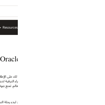
Resource
قصص العملاء
رؤى الأعمال
Oracle المملكة العربية السعودية
Ora إلى السحابة آخر ترقية لك على الإطلاق. ليس عليك القلق بشأن الأمان والامتثال، إذ
راء الترقية لدينا بتوجيهك في كل خطوة على الطريق باستخدام
 العالم. تمتع بتوفير الوقت وتقليل التكاليف والحفاظ على تركيزك.
Primave، فأخبرنا أنك مستعد لبدء رحلة الترقية الخاصة بك وسنضعك على اتصال بخبير