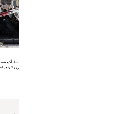
Cordoba
اختار مشروع الطاقة ITER، وهو تعاون يتألف من 35 دولة لإنشاء أكبر مشروع طاقة في العالم، Primavera P6
EPPM من Oracle. مكَّن Primavera P6 تكامل الجدول الزمني والترميز المتسق عبر 250 مشروعًا فرديًا تتكون
مشروعات استثنائية لكلي
شاهد الفيديو (2:40)