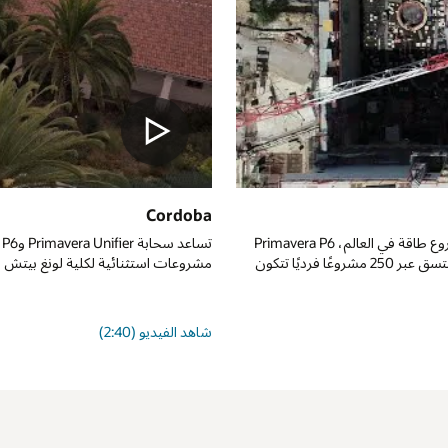
تساعد سحابة Primavera Unifier وPrimavera P6 شركة Cordoba على تقديم إدارة شاملة للبناء ونتائج
ة لونغ بيتش سيتي.