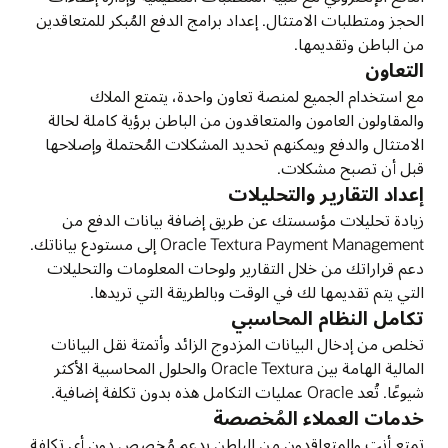
الحجز ومتطلبات الامتثال. إعداد برامج الدفع المُبكر للمتعاقدين
من الباطن وتقديمها.
التعاون
مع استخدام الجميع لمنصة تعاون واحدة، يتمتع الملاك
والمقاولون العامون والمتعاقدون من الباطن برؤية كاملة لحالة
الامتثال والدفع ويمكنهم تحديد المشكلات المُحتملة وإصلاحها
قبل أن تصبح مشكلات.
إعداد التقارير والتحليلات
زيادة تحليلات مؤسستك عن طريق إضافة بيانات الدفع من
Oracle Textura Payment Management إلى مستودع بياناتك.
دعم قراراتك من خلال التقارير ولوحات المعلومات والتحليلات
التي يتم تقديمها لك في الوقت وبالطريقة التي تريدها.
تكامل النظام المحاسبي
تخلص من إدخال البيانات المزدوج الزائد وأتمتة نقل البيانات
المالية الهامة بين Oracle Textura والحلول المحاسبية الأكثر
شيوعًا. تُعد Oracle عمليات التكامل هذه بدون تكلفة إضافية.
خدمات العملاء المُخصصة
تمتع أنت والمتعاقدون من الباطن بدعم مُخصص دون أي تكلفة