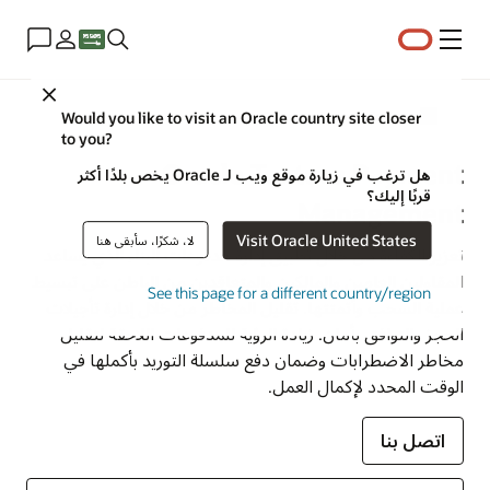
القائمة
Close
Construction and Engineering
Would you like to visit an Oracle country site closer
to you?
Oracle Textura Payment
هل ترغب في زيارة موقع ويب لـ Oracle يخص بلدًا أكثر
قربًا إليك؟
Management
Visit Oracle United States
لا، شكرًا، سأبقى هنا
تعزيز الكفاءة من خلال تطبيق إدارة مدفوعات البناء الذي يساعد
المقاولين العامين والمالكين والمتعاقدين من الباطن على تبسيط
See this page for a different country/region
عملية السحب وأتمتتها. تقليل المخاطر من خلال إدارة تأجيلات
الحجز والتوافق بأمان. زيادة الرؤية للمدفوعات اللاحقة لتقليل
مخاطر الاضطرابات وضمان دفع سلسلة التوريد بأكملها في
الوقت المحدد لإكمال العمل.
اتصل بنا