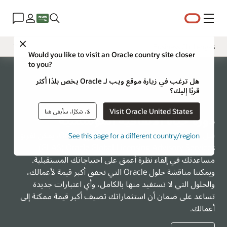
القائمة
Close
Business Challenges
Would you like to visit an Oracle country site closer
to you?
نظرة عامة
هل ترغب في زيارة موقع ويب لـ Oracle يخص بلدًا أكثر
الأدوات
قربًا إليك؟
برنامج VSAM
Visit Oracle United States
لا، شكرًا، سأبقى هنا
دورة حياة الاتفاقية المؤسسية
قبل الوصول إلى نهاية اتفاقيتك الحالية مع Oracle، يمكن لفريق
See this page for a different country/region
Oracle Global Licensing Advisory Services ‏(GLAS)
مساعدتك في إلقاء نظرة أعمق على احتياجاتك المستقبلية.
ويمكننا مناقشة حلول Oracle التي تحقق أكبر قيمة لأعمالك،
والحلول التي لا تستفيد منها بالكامل، وأي اعتبارات جديدة
تساعد على ضمان أن استثماراتك تضيف أكبر قيمة ممكنة إلى
أعمالك.