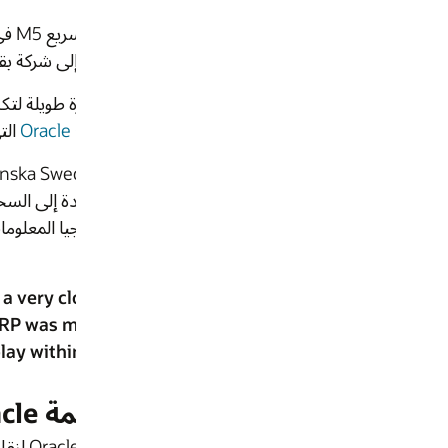
من مطار نيويورك Guardia
التي تعمل في مراكز البيانات الخاصة بالشركة لإجراء عملياته
مع تطور إمكانيات السحابة، قررت شركة Skanska Sweden أن تشغيل هذه التطب
 إلى السحابة والتي تتمتع دائمًا بأحدث الإمكانات وامتلاك مزود 
فرضته دورة الترقية المحلية على فريق تكنولوجي
es, and that's where we started to build up a very cl
om Fusion on-prem to Oracle Cloud HCM and ERP was m
 a really good environment that we had to play withi
ERP
، و
Procurement
،