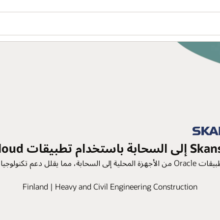
هل ترغ
ion
Finl