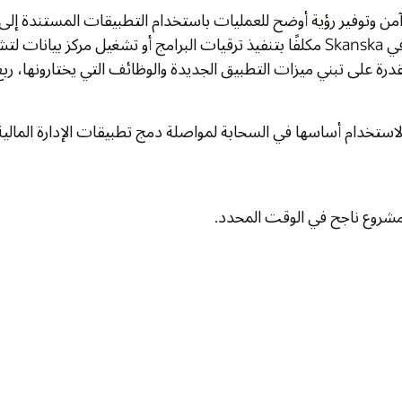
لتطبيقات المستندة إلى السحابة. تستفيد الشركة من الانخفاض العام في
التكاليف والتعقيد، إذ لم يعد فريق تكنولوجيا المعلومات في Skanska مكلفًا بتنفيذ ترقيات البرامج أو تشغيل مركز بيانات لتشغيل ERP والتطبيقات ذات الصلة. كما أصبح لدى
ة والوظائف التي يختارونها، ربع سنويًا، بدلًا من إجراء التحديثات خلال الترقيات الدورية
لمواصلة دمج تطبيقات الإدارة المالية وغيرها من تطبيقات المكاتب الخلفية مع عمليات