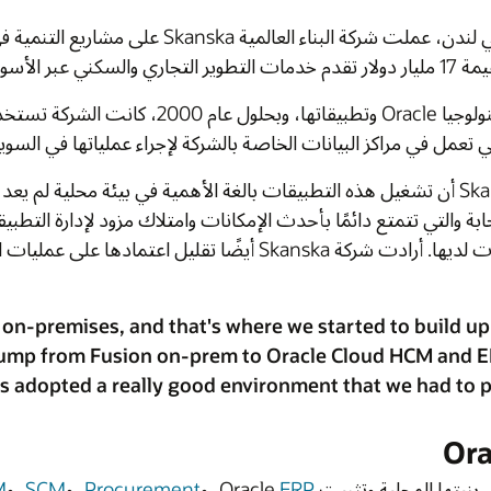
La إلى الطريق السريع M5 في لندن، عملت شركة البناء العالمية Skanska على مشاريع التنمية في بعض المعالم الأكثر شهرة في العالم. تأسست شركة
مستخدمًا منذ فترة طويلة لتكنولوجيا Oracle وتطبيقاتها، وبحلول عام 2000، كانت الشركة تستخدم Oracle E-Business Suite محليًا. قامت شركة
ا في السويد.
يقات بالغة الأهمية في بيئة محلية لم يعد الاستراتيجية الصحيحة على المدى الطويل. شهدت
لإدارة التطبيقات. أرادت الشركة تخفيف بعض العبء التقني الذي
ا المعلومات لديها. أرادت شركة Skanska أيضًا تقليل اعتمادها على عمليات التخصيص، والكثير منها خاص بطريقة عمل شركة
“We were early adopters of Oracle Fusion on-premis
just continues on the cloud today. The jump fr
team never met, but Oracle as One Oracle has adopted
 و
SCM
، و
HCM
إلى
تطبيقات Oracle Cloud
استند هذا الانتقال