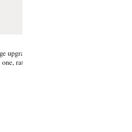
r upgrades—we will never see those huge upgr
easily adopt new functionalities one by one, ra