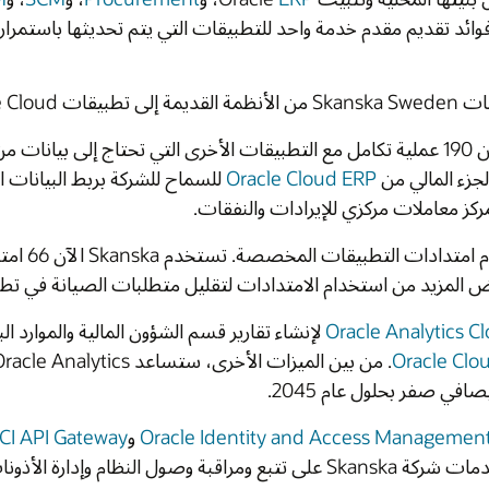
أنشأ فريق Skanska ومجموعة Oracle الخاصة به أكثر من 190 عملية تكامل مع التطبيقات الأخرى التي تحتاج إلى بيانات من تطبيقات Oracle المستندة إلى السحابة. على سبيل
البيانات المالية بأنظمة إدارة مشروعات تابعة لجهات خارجية
في الوقت نفسه، خفَّضت الفرق بشكل كبير من استخدام امتدادات التطبيقات المخصصة. تستخدم Skanska الآن 66 امتدادًا لتطبيقات Oracle Fusion Cloud لتلبية
نة في تطبيقاتها.
والموارد البشرية في الإدارة العليا. يستخدم الفريق تلك المنصة
. من بين الميزات الأخرى، ستساعد Oracle Analytics شركة Skanska على اتخاذ قرارات بشأن الاستدامة
OCI API Ga
على
Oracle Cloud Infrastructure (OCI)
لضمان