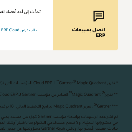
تحدَّث إلى أحد أعضاء الفريق حول d ERP
اتصل بمبيعات
طلب عرض Oracle ERP Cloud التوضيحي
ERP
™
®
* تقرير Gartner
Magic Quadrant
لـ Cloud ERP للمؤسسات التي تركز على الخدمة، 4 نوفمبر 2024. روبرت أندرسون، دينيس توري، سام غرينتر، نافين ماهيندرا، توماس كيناست، يوهان جارتيليوس.
™
®
** تقرير
Magic Quadrant
الصادر عن مؤسسة Gartner لـ Cloud ERP للمؤسسات التي تركز على المنتج، لعام 2024، والذي تم نشره: 11 نوفمبر عام 2024. ديكسي جون، دينيس توري، يوهان جارتيليوس، توماس كيناست.
®
*** Gartner
، تقرير Magic Quadrant لبرامج التخطيط المالي، 18 نوفمبر 2024. ريجينا كرودر، فوغان آرتشر، ماثيو موري، ميشيل كارلسن.
بيانات حقيقية مُسلّم بها. وتخلي شركة Gartner مسؤوليتها عن جميع الضمانات، سواء كانت صريحة أو ضمنية، في ما يتعلق بهذا البحث، بما في ذلك أي ضمانات تتعلق بالتجارة أو الملاءمة لغرض معين.