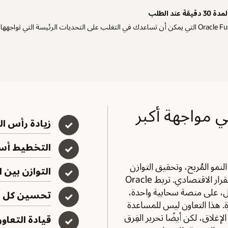
 الطلب
ي مواجهة أكبر
زيادة رأس ال
✓
التخطيط أسر
✓
لنمو المُربح، وتحقيق التوازن
التوازن بين 
✓
بين المخاطر—كل ذلك مع التنقل في حالة عدم الاستقرار الاقتصادي. تربط Oracle
عمال، على منصة سحابية واحدة،
تحسين كل م
✓
ة. هذا التعاون ليس للمساعدة
غلاق، لكن أيضًا تحرير الفِرق
قيادة التعاو
✓