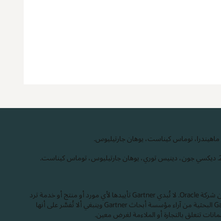
تم نشر هذه الرسومات بواسطة مؤسسة Gartner كجزء من مستند بحثي أكبر ويجب تقييمه في سياق المستند بأكمله.‬ يتوفر مستند Gartner عند الطلب من شركة Oracle. ‏‫لا تُبدي Gartner تأييدها لأي مورد أو منتج أو خدمة ترد
في منشوراتها البحثية، ولا تنصح مستخدمي التكنولوجيا باختيار أولئك الموردين الذين يملكون أعلى تصنيفات أو غيرها من الألقاب.‬ وتتألف منشورات Gartner البحثية من آراء مؤسسة أبحاث Gartner وينبغي ألا تُفسَّر على أنها