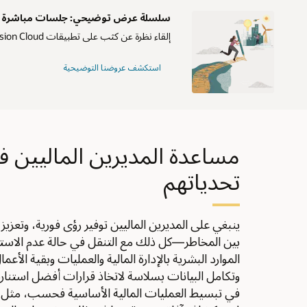
سلسلة عرض توضيحي: جلسات مباشرة لمدة 30 دقيقة عند
إلقاء نظرة عن كثب على تطبيقات Oracle Fusion Cloud التي يمكن أن تساعدك في التغلب على التحديات الرئيسة التي تواجهها مؤسستك.
استكشف عروضنا التوضيحية
مساعدة المديرين الماليين ف
تحدياتهم
ينبغي على المديرين الماليين توفير رؤى فورية، وتعزيز ا
الموارد البشرية بالإدارة المالية والعمليات وبقية الأ
وتكامل البيانات بسلاسة لاتخاذ قرارات أفضل استنار
في تبسيط العمليات المالية الأساسية فحسب، مثل الإ