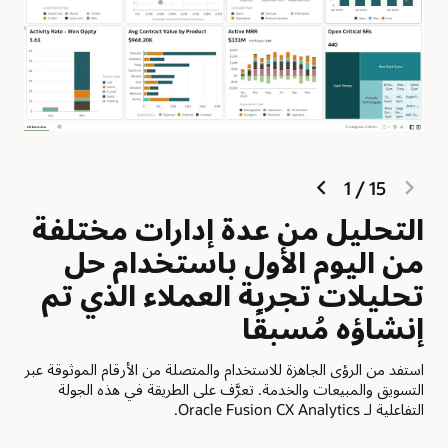
next
previous
1
/
15
slide
slide
التحليل من عدة إدارات مختلفة
إد
من اليوم الأول باستخدام حل
أو
تحليلات تجربة العملاء الذي تم
ال
إنشاؤه مُسبقًا
المب
استفد من الرؤى الجاهزة للاستخدام والمتصلة من الأرقام الموثوقة عبر
قياس
التسويق والمبيعات والخدمة. تعرَّف على الطريقة في هذه الجولة
المم
التفاعلية لـ Oracle Fusion CX Analytics.
كانت