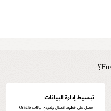
قم بجولة حول تحليلات المواهب
شاهد مقطع فيديو حول طريقة مواءمة استراتيجية التوظيف مع
عملك (2:55)
تبسيط إدارة البيانات
احصل على خطوط اتصال ونموذج بيانات Oracle