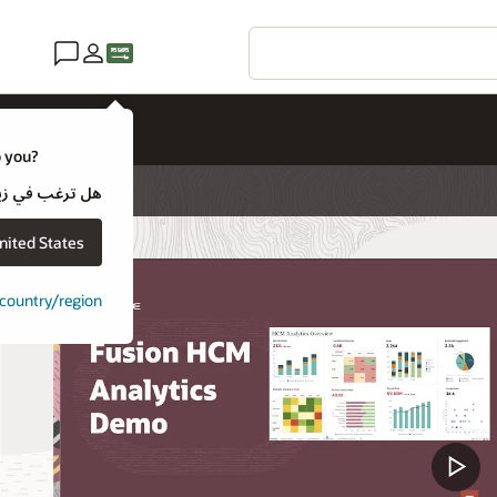
o you?
هل ترغب في زيارة موقع ويب لـ e
nited States
t country/region