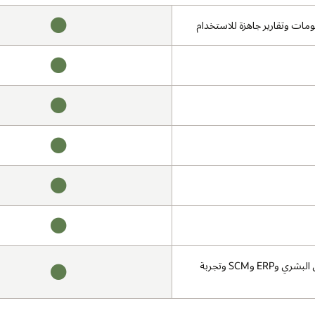
متوفر
متوفر
متوفر
متوفر
متوفر
متوفر
نموذج بيانات واحد مشترك لتطبيقات Oracle Cloud (إدارة رأس المال البشري وERP وSCM وتجربة
متوفر