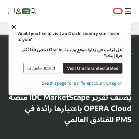
القائمة
Close
Research
Would you like to visit an Oracle country site closer
to you?
Solutions
هل ترغب في زيارة موقع ويب لـ Oracle يخص بلدًا أكثر
Sectors
قربًا إليك؟
قصص العملاء
ما الذي يقوله المحللون عن نظام إدارة
Visit Oracle United States
لا، شكرًا، سأبقى هنا
المنشآت (PMS) من Oracle؟
See this page for a different country/region
يُصنِّف تقرير IDC MarketScape منصة
OPERA Cloud باعتبارها رائدة في
PMS للفنادق العالمي