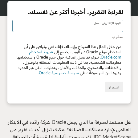
هل مستعد لمعرفة ما الذي يجعل Oracle شركة رائدة في الابتكار
العالمي لإدارة ممتلكات الضيافة؟ يمكنك تنزيل أحدث تقرير من
IDC MarketScape: تقييم موردي أنظمة إدارة منشآت الضيافة