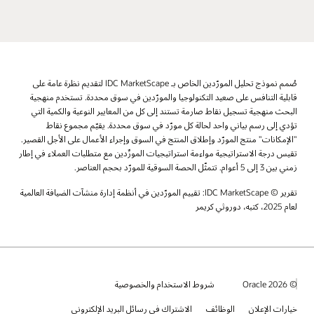
صُمم نموذج تحليل المورّدين الخاص بـ IDC MarketScape لتقديم نظرة عامة على
قابلية التنافس على صعيد التكنولوجيا والمورّدين في سوق محددة. تستخدم منهجية
البحث منهجية تسجيل نقاط صارمة تستند إلى كل من المعايير النوعية والكمية التي
تؤدي إلى رسم بياني واحد لحالة كل مورّد في سوق محددة. يقيّم مجموع نقاط
"الإمكانات" منتج المورّد وإطلاق المنتج في السوق وإجراء الأعمال على الأجل القصير.
تقيس درجة الاستراتيجية مواءمة استراتيجيات المورِّدين مع متطلبات العملاء في إطار
زمني بين 3 إلى 5 أعوام. تتمثّل الحصة السوقية للمورّد بحجم العناصر.
تقرير © IDC MarketScape: تقييم المورّدين في أنظمة إدارة منشآت الضيافة العالمية
لعام 2025، كتبه، دوروثي كريمر
© 2026 Oracle
شروط الاستخدام والخصوصية
خيارات الإعلان
الوظائف
الاشتراك في رسائل البريد الإلكتروني