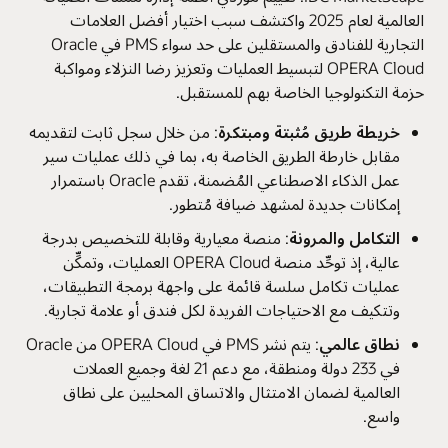
العالمية لعام 2025 واكتشف سبب اختيار أفضل العلامات
التجارية للفنادق والمستقلين على حد سواء PMS في Oracle
OPERA Cloud لتبسيط العمليات وتعزيز رضا النزلاء ومواكبة
حزمة التكنولوجيا الخاصة بهم للمستقبل.
خريطة طريق مُثبتة ومبتكرة
: من خلال سجل ثابت لتقديمه
مقابل خارطة الطريق الخاصة به، بما في ذلك عمليات سير
عمل الذكاء الاصطناعي المُضمنة، تقدم Oracle باستمرار
إمكانات جديدة لمشهد ضيافة مُتطور.
التكامل والمرونة
: منصة معيارية وقابلة للتخصيص بدرجة
عالية، إذ توحِّد منصة OPERA Cloud العمليات، وتمكِّن
عمليات تكامل سلسة قائمة على واجهة برمجة التطبيقات،
وتتكيف مع الاحتياجات الفريدة لكل فندق أو علامة تجارية.
نطاق عالمي
: يتم نشر PMS في OPERA Cloud من Oracle
في 233 دولة ومنطقة، مع دعم 21 لغة وجميع العملات
العالمية لضمان الامتثال والاتساق المحليين على نطاق
واسع.