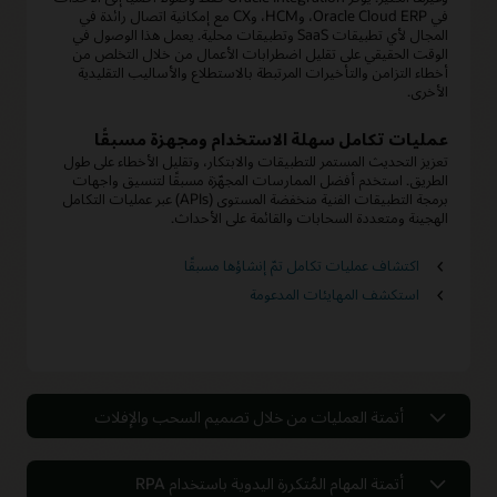
في Oracle Cloud ERP، وHCM، وCX مع إمكانية اتصال رائدة في
المجال لأي تطبيقات SaaS وتطبيقات محلية. يعمل هذا الوصول في
الوقت الحقيقي على تقليل اضطرابات الأعمال من خلال التخلص من
أخطاء التزامن والتأخيرات المرتبطة بالاستطلاع والأساليب التقليدية
الأخرى.
عمليات تكامل سهلة الاستخدام ومجهزة مسبقًا
تعزيز التحديث المستمر للتطبيقات والابتكار، وتقليل الأخطاء على طول
الطريق. استخدم أفضل الممارسات المجهّزة مسبقًا لتنسيق واجهات
برمجة التطبيقات الفنية منخفضة المستوى (APIs) عبر عمليات التكامل
الهجينة ومتعددة السحابات والقائمة على الأحداث.
اكتشاف عمليات تكامل تمّ إنشاؤها مسبقًا
استكشف المهايئات المدعومة
أتمتة العمليات من خلال تصميم السحب والإفلات
أتمتة العمليات من خلال تصميم السحب
والإفلات
أتمتة المهام المُتكررة اليدوية باستخدام RPA