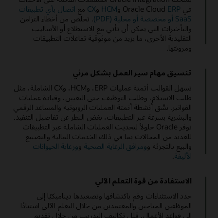
في Oracle Cloud
ERP
و
HCM
و
CX
مع
اتصال بأي تطبيقات
SaaS أو مخصصة أو محلية (PDF)
. تخلص من أخطاء التزامن
والتأخيرات التي يمكن أن تأتي مع الاستطلاع أو الأساليب
التقليدية الأخرى، ما يزيد من موثوقية تفاعلات التطبيقات
ومرونتها.
تنسيق مهام سير العمل بشكل مرئي
تسهل القوالب أتمتة عمليات ERP، وHCM، وCX الشاملة، مثل
طلب الاستلام، وطلب التوظيف حتى التعيين، وقيادة عمليات
الفواتير. نسِّق أنشطة أتمتة العمليات الروبوتية والمساعد الرقمي
والبشرية بسرعة عبر التطبيقات، بغض النظر عن تفاصيل التنفيذ.
توفر Oracle حلولاً لتحديث العمليات الشاملة عبر التطبيقات
للعديد من المجالات بما في ذلك الخدمات المالية والتصنيع
والبيع بالتجزئة و
ومرافق الرعاية الصحية
و
ورعاية الحيوانات
الأليفة
.
الاستفادة من قوة التعلم الآلي
حدد الاستثناءات وقم باكتشافها وتصعيدها ديناميكيًا إلى
الموظفين المتاحين والمعتمدين من خلال التعلم الآلي استنادًا
إلى قواعد الأعمال. قلل تكاليف التدريب من خلال تقديم