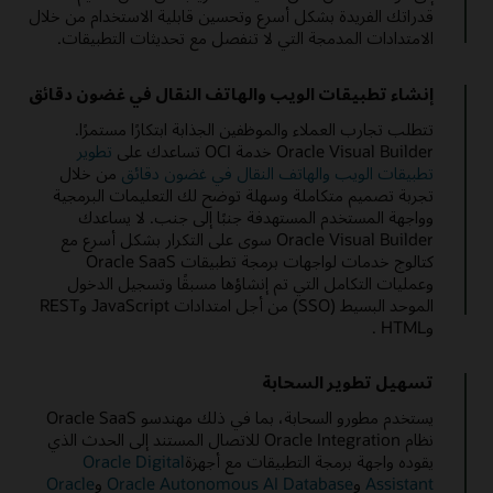
قدراتك الفريدة بشكل أسرع وتحسين قابلية الاستخدام من خلال
الامتدادات المدمجة التي لا تنفصل مع تحديثات التطبيقات.
إنشاء تطبيقات الويب والهاتف النقال في غضون دقائق
تتطلب تجارب العملاء والموظفين الجذابة ابتكارًا مستمرًا.
Oracle Visual Builder خدمة OCI تساعدك على
تطوير
تطبيقات الويب والهاتف النقال في غضون دقائق
من خلال
تجربة تصميم متكاملة وسهلة توضح لك التعليمات البرمجية
وواجهة المستخدم المستهدفة جنبًا إلى جنب. لا يساعدك
Oracle Visual Builder سوى على التكرار بشكل أسرع مع
كتالوج خدمات لواجهات برمجة تطبيقات Oracle SaaS
وعمليات التكامل التي تم إنشاؤها مسبقًا وتسجيل الدخول
الموحد البسيط (SSO) من أجل امتدادات JavaScript وREST
وHTML .
تسهيل تطوير السحابة
يستخدم مطورو السحابة، بما في ذلك مهندسو Oracle SaaS
نظام Oracle Integration للاتصال المستند إلى الحدث الذي
يقوده واجهة برمجة التطبيقات مع أجهزة
Oracle Digital
Assistant
و
Oracle Autonomous AI Database
و
Oracle