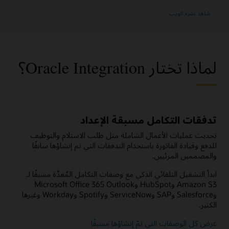
شاهد نشرة الويب
لماذا تختار Oracle Integration؟
تدفقات التكامل مسبقة الإعداد
تحديث عمليات الأعمال الشاملة مثل طلب الاستلام والتوظيف
للدفع وقيادة الفاتورة باستخدام التدفقات التي تم إنشاؤها سابقًا
والمصممين المرئيين.
ابدأ التشغيل التلقائي الذكي مع وصفات التكامل المُعدَّة مسبقًا لـ
Amazon S3 وHubSpot وMicrosoft Office 365 Outlook
وSalesforce وSAP وServiceNow وSpotify وWorkday وغيرها
الكثير.
عرض كل الوصفات التي تمّ إنشاؤها مسبقًا