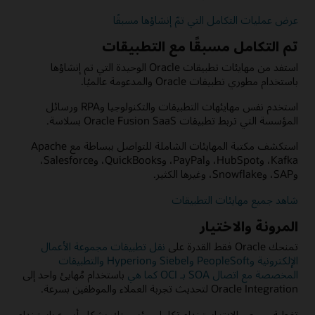
عرض عمليات التكامل التي تمّ إنشاؤها مسبقًا
تم التكامل مسبقًا مع التطبيقات
استفد من مهايئات تطبيقات Oracle الوحيدة التي تم إنشاؤها
باستخدام مطوري تطبيقات Oracle والمدعومة عالميًا.
استخدم نفس مهايئهات التطبيقات والتكنولوجيا وRPA ورسائل
المؤسسة التي تربط تطبيقات Oracle Fusion SaaS بسلاسة.
استكشف مكتبة المهايئات الشاملة للتواصل ببساطة مع Apache
Kafka، وHubSpot، وPayPal، وQuickBooks، وSalesforce،
وSAP، وSnowflake، وغيرها الكثير.
شاهد جميع مهايئات التطبيقات
المرونة والاختيار
تمنحك Oracle فقط القدرة على
نقل تطبيقات مجموعة الأعمال
الإلكترونية وPeopleSoft وSiebel وHyperion والتطبيقات
المخصصة مع اتصال SOA بـ OCI كما هي
باستخدام مُهايئ واحد إلى
Oracle Integration لتحديث تجربة العملاء والموظفين بسرعة.
تغطية جميع حالات استخدام تكامل مؤسستك بشكل أسرع باستخدام