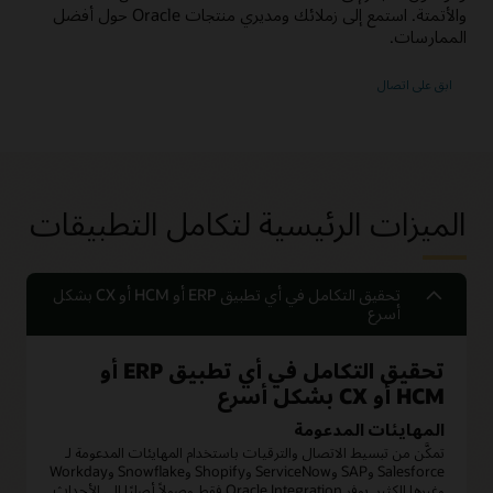
والأتمتة. استمع إلى زملائك ومديري منتجات Oracle حول أفضل
الممارسات.
ابق على اتصال
الميزات الرئيسية لتكامل التطبيقات
تحقيق التكامل في أي تطبيق ERP أو HCM أو CX بشكل
أسرع
تحقيق التكامل في أي تطبيق ERP أو
HCM أو CX بشكل أسرع
المهايئات المدعومة
تمكَّن من تبسيط الاتصال والترقيات باستخدام المهايئات المدعومة لـ
Salesforce وSAP وServiceNow وShopify وSnowflake وWorkday
وغيرها الكثير. يوفر Oracle Integration فقط وصولاً أصليًا إلى الأحداث