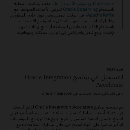
Blockchain
و
وانترنت الأشياء (IoT)
. حدّث رسالتك المحلية
باستخدام
Oracle Streaming
لعرض الأحداث المتوافقة مع
Apache Kafka-
في الوقت الفعلي ومن دون خادم للمطورين
وعلماء البيانات. من السهل التفاعل مباشرة مع التطبيقات
باستخدام الذكاء الاصطناعي للمحادثة أو دمج بيانات الجهاز
لإضافة واقع مُعزز وافتراضي إلى تجارب عملائك وموظفيك.
أكتوبر 9؜ 2025
التسجيل في برنامج Oracle Integration
Accelerate
رافي تشابلاني، مدير المنتجات في Oracle Integration
تم تصميم برنامج Oracle Integration Accelerate لدعم العملاء
في اعتماد أحدث ميزاتنا. كمشارك، يمكنك التعاون مباشرةً مع فريق
المنتج لضمان التنفيذ السلس والناجح. يتيح هذا البرنامج للمؤسسات
التأثير مباشرةً على اتجاه المنتج من خلال مشاركة الملاحظات مع