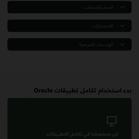
الدعم والخدمات
الاستشارات
الهندسات المرجعية
بدء استخدام تكامل تطبيقات Oracle
جرّب هذه البرامج التعليمية التفصيلية لاستكشاف
Oracle Integration للتطبيقات السحابية إلى السحابة
وتطبيقات السحابة إلى أماكن العمل والعمليات
واتصال البيانات
الحصول على دعم لتحديث تطبيقات ERP وHCM وCX
ورحلات التحول الرقمي على مراحل
استخدم التكوينات المجمعة والبرامج التعليمية سهلة المتابعة لتوصيل
كن متخصصًا في تكامل التطبيقات
SaaS والتطبيقات المحلية والمخصصة أو قواعد البيانات بسرعة لأتمتة