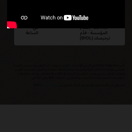
المؤسسة
الساعة
خدمة Oracle
$0.3226
20،000
Integration Cloud
رسالة
Service - إصدار
في
المؤسسة - قدِّم
الساعة
ترخيصك (BYOL)
تأتي Oracle Integration في كل من الإصدارات القياسية وإصدارات المؤسسة. يتضمن الإصدار
القياسي مهايئات التكامل SaaS والتقنيات وخادم الملفات والمنشئ المرئي لتطبيقات الويب
والهاتف النقال. يتضمن إصدار المؤسسة كل هذه الإمكانات بالإضافة إلى مهايئات تطبيقات
المؤسسات المحلية وأتمتة العمليات والأعمال بين الشركات B2B ورؤى التكامل.
للحصول على قائمة بحدود الاستخدام، الرجاء التحقق من
وصف الخدمة
(PDF).