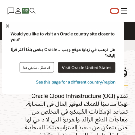
القائمة
lose
التسعير
قائمة أسعار السحابة
Universal Credits
Would you like to visit an Oracle country site closer to
you?
هل ترغب في زيارة موقع ويب لـ Oracle يخص بلدًا أكثر قربًا
إليك؟
قائمة أسعار OCI
Visit Oracle United States
لا، شكرًا، سأبقى هنا
See this page for a different country/region
تقدم Oracle Cloud Infrastructure (OCI)
نهجًا مناسبًا للعملاء لتوفير المال في السحابة.
تساعد الإمكانات المُبتكرة في التخلص من
مفاجآت الدفع الزائد والفوترة التي لا داعي لها
حتى تتمكن من تنفيذ إاستراتيجيتك السحابية
مع البقاء داخل نطاق الموازنة. استكشف