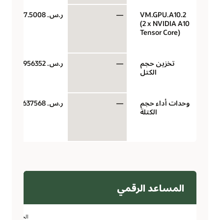
VM.GPU.A10.2
—
ر.س.‏ 7.5008
(2 x NVIDIA A10
Tensor Core)
تخزين حجم
—
ر.س.‏ 0.0956352
الكتل
وحدات أداء حجم
—
ر.س.‏ 0.00637568
الكتلة
المساعد الرقمي
الحد