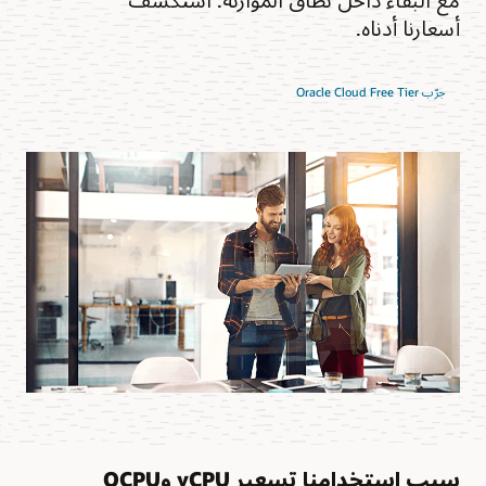
أسعارنا أدناه.
جرّب Oracle Cloud Free Tier
سبب استخدامنا تسعير vCPU وOCPU