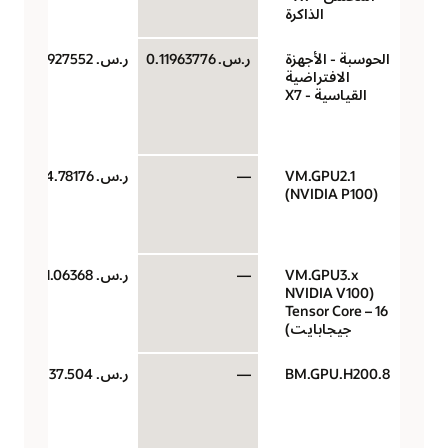
الذاكرة
الحوسبة - الأجهزة
ر.س.‏ 0.11963776
ر.س.‏ 0.23927552
الافتراضية
القياسية - X7
VM.GPU2.1
—
ر.س.‏ 4.78176
(NVIDIA P100)
VM.GPU3.x
—
ر.س.‏ 11.06368
(NVIDIA V100
Tensor Core – 16
جيجابايت)
BM.GPU.H200.8
—
ر.س.‏ 37.504