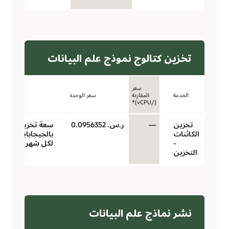
تخزين كتالوج نموذج علم البيانات
سعر
الخدمة
المقارنة
سعر الوحدة
الوحدة
(/vCPU)*
تخزين
—
ر.س.‏ 0.0956352
سعة تخزين
الكائنات
بالجيجابايت
-
لكل شهر
التخزين
نشر نماذج علم البيانات