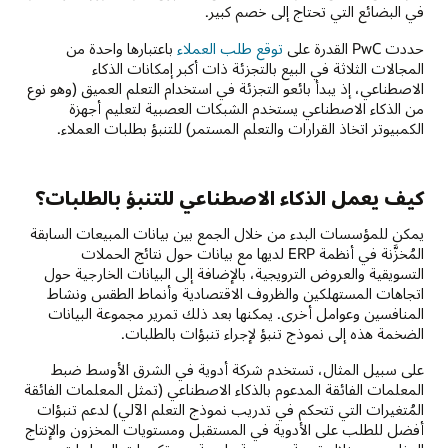
في البضائع التي تحتاج إلى خصم كبير.
حددت PwC القدرة على
توقع طلب العملاء
باعتبارها واحدة من
المجالات الثلاثة في البيع بالتجزئة ذات أكبر إمكانات الذكاء
الاصطناعي، إذ يبدأ بائعو التجزئة في استخدام التعلم العميق (وهو نوع
من الذكاء الاصطناعي يستخدم الشبكات العصبية لتعليم أجهزة
الكمبيوتر اتخاذ القرارات والتعلم المستمر) للتنبؤ بطلبات العملاء.
كيف يعمل الذكاء الاصطناعي للتنبؤ بالطلبات؟
يمكن للمؤسسات البدء من خلال الجمع بين بيانات المبيعات السابقة
المُخزَّنة في أنظمة ERP لديها مع بيانات حول نتائج الحملات
التسويقية والعروض الترويجية، بالإضافة إلى البيانات الخارجية حول
اتجاهات المستهلكين والظروف الاقتصادية وأنماط الطقس ونشاط
المنافسين وعوامل أخرى. يمكنها بعد ذلك تمرير مجموعة البيانات
الضخمة هذه إلى نموذج تنبؤ لإجراء تنبؤات بالطلبات.
على سبيل المثال، تستخدم شركة أدوية في الشرق الأوسط ضبط
المعلمات الفائقة المدعوم بالذكاء الاصطناعي (تمثل المعلمات الفائقة
المُتغيرات التي تتحكم في تدريب نموذج التعلم الآلي) لدعم تنبؤات
أفضل للطلب على الأدوية في المستقبل ومستويات المخزون والإنتاج