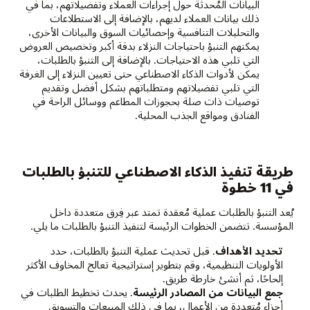
البيانات المُحدثة حول إجراءات العملاء وتفضيلاتهم، بما في
ذلك بيانات العملاء لديهم، بالإضافة إلى الاستطلاعات
والتحليلات التنافسية وإحصائيات السوق والبيانات الأخرى،
يمكنهم التنبؤ باحتياجات النزلاء بدقة أكبر وتخصيص العروض
التي تلبي هذه الاحتياجات. بالإضافة إلى التنبؤ بالطلبات،
يمكن لأدوات الذكاء الاصطناعي حتى تعيين النزلاء إلى الغرفة
التي تلبي تفضيلاتهم ومتطلباتهم بشكل أفضل وتقديم
توصيات ذات صلة بحجوزات المطاعم ووسائل الراحة في
الفنادق ومواقع الجذب المحلية.
طريقة تنفيذ الذكاء الاصطناعي للتنبؤ بالطلبات
في 11 خطوة
يُعد التنبؤ بالطلبات عملية مُعقدة تمتد عبر فِرق متعددة داخل
المؤسسة. تتضمن الخطوات الرئيسة لتنفيذ التنبؤ بالطلبات ما يلي.
تحديد الأهداف
. قبل تحديث عملية التنبؤ بالطلبات، حدد
الأولويات التنظيمية، وقم بتطوير إستراتيجية تعالج المخاوف الأكثر
إلحاحًا، ثم أنشئ خارطة طريق.
جمع البيانات من المصادر الرئيسة
. يحدث تخطيط الطلبات في
أجزاء مُتعددة من الأعمال، بما في ذلك المبيعات والتسويق