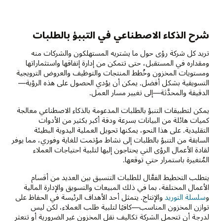
شرح الذكاء الاصطناعي في التببؤ بالطلبات
تريد كل شركة رؤى حول ما يشتريه المستهلكون والشركات منه
ومقداره في المستقبل، حتى تتمكن من إدارة إنفاقها واستثماراتها
ومستويات المخزون وخُطط المنتجات والتوظيف والعروض الترويجية
التسويقية بشكل أفضل. يمكن أن يؤدي الحصول على هذه الرؤية—
الدقيقة والمحدَّثة—إلى تغيير مسار العمل.
يمكن لتطبيقات التنبؤ بالطلبات المدعومة بالذكاء الاصطناعي معالجة
كميات هائلة من البيانات بسرعة ودقة أكبر بكثير من الأدوات
التقليدية. على هذا النحو، يمكنها تحويل العملية اليدوية البطيئة
السابقة من التنبؤ بالطلبات إلى نشاط مؤتمت للغاية وفوري، مما يوفر
لقادة الأعمال الرؤى التي يحتاجون إليها لتلبية احتياجات العملاء
المُتغيرة باستمرار حتي توقعها.
يتطلب التخطيط الفعَّال للطلبات التنسيق بين العديد من أقسام
الأعمال المختلفة، بما في ذلك المبيعات والتسويق والإدارة المالية
و
سلسلة التوريد
والإنتاج. يتمثل أحد الأهداف الرئيسة في الحفاظ على
توازن المخزون المناسب—كافيًا لتلبية طلب العملاء، لكن ليس
لدرجة أن تتحمل الشركة تكاليف نقل المخزون غير الضرورية أو تتعثر