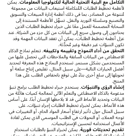
التكامل مع البنية التحتية الحالية لتكنولوجيا المعلومات
. يمكن
لأنظمة تخطيط الطلبات المُتكاملة استيعاب البيانات من مجموعة
مُتنوعة من المصادر، بما في ذلك أنظمة إدارة المبيعات والتسويق
والتصنيع وسلسلة التوريد والنقل. تسهِّل الأنظمة المستندة إلى
السحابة المصممة للعمل معًا على خبراء تخطيط الطلبات الذين
يحتاجون إلى وصول سريع إلى البيانات من كل جزء من الشركة. عند
عزل أنظمة تخطيط الطلبات، يمكن أن تفقد البيانات المهمة وقد
تكون التنبؤات غير دقيقة وغير مُحدَّثة.
التحقق من أداء النموذج وتقييمه وتكييفه
. تتعلم نماذج الذكاء
الاصطناعي من البيانات السابقة والملاحظات التي تحصل عليها من
المستخدمين بشكل مستمر. تستخدم النماذج هذه المعرفة لتحديد
أفضل الخيارات التالية—على سبيل المثال، تقليص إنتاج سلعة أو
تحويلها إلى سلع أخرى بناءً على توقع بانخفاض الطلب على هذا
المنتج.
إنشاء الرؤى والتنبؤات
. يستخدم خبراء تخطيط الطلب برامج تنبؤ
مدعومة بالذكاء الاصطناعي والتعلم الآلي لمعالجة كميات هائلة من
البيانات وتحديد الأنماط التي قد لا يلاحظها الإنسان أبدًا. على أساس
هذه الأنماط، يمكن لخبراء تخطيط الطلبات إجراء تنبؤات، على
سبيل المثال حول تأثير ارتفاع أسعار المواد الخام، أو التغييرات في
توجه العملاء، أو التحولات في الطلب الموسمي الذي يمكن لقادة
الأعمال استخدامه لتحسين الإستراتيجيات.
تقديم تحديثات فورية
. يمكن لخبراء التنبؤ بالطلبات استخدام
أدوات الذكاء الاصطناعي للكشف الفوري عن التغييرات التي يمكن