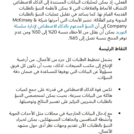
الفعلي، إذ يمكن لتحليلات البيانات المستندة إلى الذكاء الاصطناعي
اكتشاف الأنماط والعلاقات التي لا يمكن لأنظمة التنبؤ بالطلبات
القديمة القيام بها. كما يساعد في تقليل عمليات التنبؤ بالطلبات
اليدوية وغير الفعَّالة. تشير الأبحاث التي أجرتها شركة McKinsey &
Company إلى أن
التنبؤ المدعوم بالذكاء الاصطناعي لإدارة سلسلة
التوريد
يمكن أن يقلل من الأخطاء بنسبة 20% إلى 50% ومن عدم
توفر المنتج بنسبة تصل إلى 65%.
النقاط الرئيسة
يشمل تخطيط الطلبات كل جزء من الأعمال، من أرضية
الإنتاج إلى مكتب المبيعات. لذلك، يجب أن يكون كل فريق
مسؤولاً عن البيانات التي يوفرها للمساعدة في ضمان دقة
التنبؤات.
تكمن قوة الذكاء الاصطناعي في قدرته على جمع كميات
هائلة من البيانات بسرعة، بحيث يمكن لمتخصصي التنبؤ
بالطلبات البشريين التركيز على تفسير النتائج وتوصيلها.
مع إدخال البيانات الخارجية في مجالات مثل الأحداث الجوية
وأنشطة المنافسين واتجاهات المستهلكين، يمكن لخبراء
التنبؤ بالطلبات الآن تقديم وجهات نظر أدق حول مشهد
الأعمال.