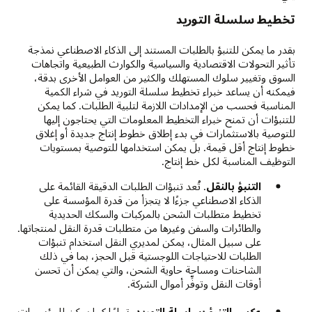
تخطيط سلسلة التوريد
بقدر ما يمكن للتنبؤ بالطلبات المستند إلى الذكاء الاصطناعي نمذجة
تأثير التحولات الاقتصادية والسياسية والكوارث الطبيعية واتجاهات
السوق وتغيير سلوك المستهلك والكثير من العوامل الأخرى بدقة،
فيمكنه أن يساعد خبراء تخطيط سلسلة التوريد في شراء الكمية
المناسبة فحسب من الإمدادات اللازمة لتلبية الطلبات. كما يمكن
للتنبؤات أن تمنح خبراء التخطيط المعلومات التي يحتاجون إليها
للتوصية بالاستثمارات في بدء إطلاق خطوط إنتاج جديدة أو إغلاق
خطوط إنتاج أقل قيمة. بل يمكن استخدامها للتوصية بمستويات
التوظيف المناسبة لكل خط إنتاج.
التنبؤ بالنقل
. تُعد تنبؤات الطلبات الدقيقة القائمة على
الذكاء الاصطناعي جزءًا لا يتجزأ من قدرة المؤسسة على
تخطيط متطلبات الشحن بالمركبات والسكك الحديدية
والطائرات والسفن وغيرها من متطلبات قدرة النقل لمنتجاتها.
على سبيل المثال، يمكن لمديري النقل استخدام تنبؤات
الطلبات للاحتياجات اللوجستية قبل الحجز، بما في ذلك
الشاحنات ومساحة حاوية الشحن، والتي يمكن أن تحسن
أوقات النقل وتوفِّر أموال الشركة.
عكس التنبؤ بسلسلة التوريد
. تمامًا كما يمكن للمؤسسات