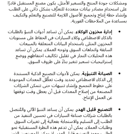
ومشكلات جودة المنتج والتسعير الأمثل. يكون مصنع المستقبل قادرًا
على استخدام مصادر بيانات متعددة للتعرُّف بشكل ذاتي على الطلب
وإنشاء خطة إنتاج وتجميع الأصول اللازمة للتصنيع والتعلم والتكيف
بمساعدة من الملاحظات الفورية.
إدارة مخزون الوكلاء
. يمكن أن تساعد أدوات التنبؤ بالطلبات
بالذكاء الاصطناعي وكلاء السيارات في الحفاظ على مستويات
المخزون المثلى باستخدام البيانات المتعلقة بالمبيعات
السابقة واتجاهات السوق وتوجه العملاء. يمكن أن تساعد
هذه التحليلات التجار في تقليل تكاليف احتفاظهم ووضع
إستراتيجيات تسعير تتغير بناءً على ظروف السوق.
الصيانة التنبؤية
. يمكن لأدوات التصنيع الذكية المستندة
إلى الذكاء الاصطناعي تحديد وقت تعطُّل المعدات الموجودة
على خطوط التجميع وإنشاء تنبيهات حتى تتمكن الشركات
المصنعة من إصلاح المعدات قبل أن يعطل وقت توقفها
عن العمل الإنتاج.
التصنيع قليل الهدر
. يمكن أن يساعد التنبؤ الآلي والمُتصل
بالطلبات شركات صناعة السيارات في تحسين التنفيذ من
الطلب إلى التسليم والاستجابة بفعالية إلى تغيرات السوق
وطلبات العملاء. يمكن أن تدعم هذه النظرة المستقبلية نحو
الطلب جهود التصنيع قليل الهدر، إذ يمكن للمصنعين الذين