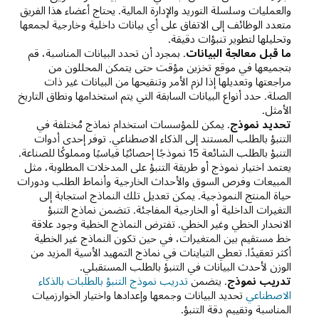
والعمليات وسلسلة التوريد والإدارة المالية. يحتاج أعضاء هذا الفريق
متعدد الوظائف إلى الاتفاق على أي بيانات داخلية وخارجية لجمعها
وتحليلها لتطوير تنبؤات دقيقة.
ما قبل معالجة البيانات
. بمجرد أن تحدد البيانات المناسبة، قم
بتجميعها في موقع تخزين مؤقت حتى يتمكن المحللون من
مراجعتها وتعديلها إذا لزم الأمر وتنقيحها من البيانات غير ذات
الصلة. حدد أنواع البيانات السابقة التي يتم استخدامها ونطاق التاريخ
الأمثل.
تحديد نموذج
. يمكن للمؤسسات استخدام نماذج مُختلفة في
التنبؤ بالطلب المستند إلى الذكاء الاصطناعي. توفر إحدى أدوات
التنبؤ بالطلب الشائعة 15 نموذجًا إحصائيًا قياسيًا ومملوكًا للصناعة.
يعتمد اختيار نموذج أو طريقة التنبؤ على المدخلات المطلوبة، مثل
المبيعات وفرص السوق والأحداث الخارجية وأنماط الطلب ودورات
حياة المنتج النموذجية. يمكن تعديل تلك النماذج استجابة إلى
التغيرات الداخلية أو الخارجية المفاجئة. تتضمن نماذج التنبؤ
الانحدار الخطي وغير الخطي. تفترض النماذج الخطية وجود علاقة
خط مستقيم بين المتغيرات، في حين تكون النماذج غير الخطية
أكثر تعقيدًا. تعطي التباينات في نماذج التمهيد الأسية المزيد من
الوزن لأحدث البيانات في التنبؤ بالطلب المستقبلي.
تدريب نموذج
. يتضمن
تدريب نموذج التنبؤ بالطلبات بالذكاء
الاصطناعي
تحديد البيانات وجمعها وإعدادها واختيار الخوارزميات
المناسبة وتقييم دقة التنبؤ.