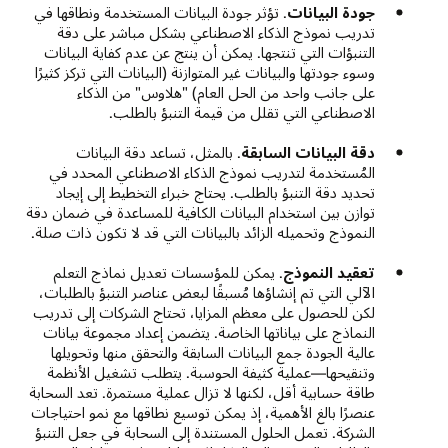
جودة البيانات
. تؤثر جودة البيانات المستخدمة ونطاقها في
تدريب نموذج الذكاء الاصطناعي بشكل مباشر على دقة
التنبؤات التي تنتجها. يمكن أن ينتج عن عدم كفاية البيانات
وسوء جودتها والبيانات غير المتوازنة (البيانات التي تركز كثيرًا
على جانب واحد من الحل العام) "هلاوس" من الذكاء
الاصطناعي التي تقلل من قيمة التنبؤ بالطلب.
دقة البيانات السابقة
. بالمثل، تساعد دقة البيانات
المُستخدمة لتدريب نموذج الذكاء الاصطناعي المحدد في
تحديد دقة التنبؤ بالطلب. يحتاج خبراء التخطيط إلى إيجاد
توازن بين استخدام البيانات الكافية للمساعدة في ضمان دقة
النموذج وتحميله الزائد بالبيانات التي قد لا تكون ذات صلة.
تعقيد النموذج
. يمكن للمؤسسات تعديل نماذج التعلم
الآلي التي تم إنشاؤها مُسبقًا لبعض عناصر التنبؤ بالطلبات،
لكن للحصول على معظم المزايا، تحتاج الشركات إلى تدريب
النماذج على بياناتها الخاصة. يتضمن إعداد مجموعة بيانات
عالية الجودة جمع البيانات السابقة والتحقق منها وتحويلها
وتنقيحها—عملية كثيفة الحوسبة. يتطلب تشغيل الأنظمة
طاقة حسابية أقل، لكنها لا تزال عملية مستمرة. تعد السحابة
عنصرًا بالغ الأهمية، إذ يمكن توسيع نطاقها مع نمو احتياجات
الشركة. تعمل الحلول المستندة إلى السحابة في جعل التنبؤ