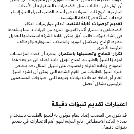
أن تؤثر على الطلبات، مثل الاضطرابات التشغيلية أو الأحداث
الخارجية. تتيح تلك التحولات في أنماط الطلب لخبراء التنبؤ إنشاء
توقعات مُحدَّثة فورًا لقادة المؤسسة.
تقديم توصيات قابلة للتنفيذ
. تتعلم خوارزميات الذكاء
الاصطناعي باستمرار أثناء تقديمها المزيد من البيانات، مما يساعدها
في إنشاء تنبؤات طلب أدق يمكن لقادة الشركة استخدامها لتعديل
خطوط الإنتاج وسلاسل التوريد والحملات التسويقية والوظائف
الرئيسة الأخرى.
تكرار النماذج وتحسينها باستمرار
. بمجرد أن تحدد المؤسسات
نموذجًا للتنبؤ بالطلبات، تحتاج الفِرق ذات الصلة إلى مراجعة هذا
النموذج وإعادة تحليله وتحسينه. على سبيل المثال، قد يتخلص
خبراء التنبؤ بالطلبات من القيم الشاذة التي يمكن أن تشوه التنبؤ
العام أو إضافة مدخلات بيانات جديدة تلبي احتياجات المساهمين
الرئيسين بشكل أفضل.
اعتبارات تقديم تنبؤات دقيقة
قد يكون من الصعب إعداد نظام موثوق به للتنبؤ بالطلبات باستخدام
نماذج الذكاء الاصطناعي. تابع القراءة لفهم أهم الاعتبارات في تقديم
تنبؤات دقيقة.