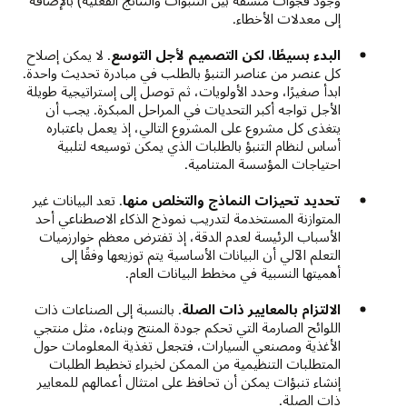
وجود فجوات مُتسقة بين التنبؤات والنتائج الفعلية) بالإضافة
إلى معدلات الأخطاء.
البدء بسيطًا، لكن التصميم لأجل التوسع
. لا يمكن إصلاح
كل عنصر من عناصر التنبؤ بالطلب في مبادرة تحديث واحدة.
ابدأ صغيرًا، وحدد الأولويات، ثم توصل إلى إستراتيجية طويلة
الأجل تواجه أكبر التحديات في المراحل المبكرة. يجب أن
يتغذى كل مشروع على المشروع التالي، إذ يعمل باعتباره
أساس لنظام التنبؤ بالطلبات الذي يمكن توسيعه لتلبية
احتياجات المؤسسة المتنامية.
تحديد تحيزات النماذج والتخلص منها
. تعد البيانات غير
المتوازنة المستخدمة لتدريب نموذج الذكاء الاصطناعي أحد
الأسباب الرئيسة لعدم الدقة، إذ تفترض معظم خوارزميات
التعلم الآلي أن البيانات الأساسية يتم توزيعها وفقًا إلى
أهميتها النسبية في مخطط البيانات العام.
الالتزام بالمعايير ذات الصلة
. بالنسبة إلى الصناعات ذات
اللوائح الصارمة التي تحكم جودة المنتج وبناءه، مثل منتجي
الأغذية ومصنعي السيارات، فتجعل تغذية المعلومات حول
المتطلبات التنظيمية من الممكن لخبراء تخطيط الطلبات
إنشاء تنبؤات يمكن أن تحافظ على امتثال أعمالهم للمعايير
ذات الصلة.