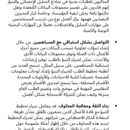
المثاليون للطلبات بخبرة في نماذج التحليل الإحصائي والتنبؤ.
إنهم قادرون على تفسير مجموعات البيانات المُعقدة ونقل
نتائجها بلغة يمكن لبقية المؤسسة، وخاصةً كبار المديرين
التنفيذيين فهمها. يركز أفضل نوع من تدريب المستخدمين
على مهارات التحليل والاتصالات، فضلاً عن المهارات البحثية
النوعية والكمية.
التواصل بشكل استباقي مع المساهمين
. من خلال
إنشاء تنبؤات تعاونية تسحب البيانات من جميع أجزاء
الأعمال ذات الصلة وتوفر مجموعات البيانات الأدق
والأحدث، يمكن لخبراء التنبؤ بالطلب توفير إرشادات
استباقية للمساهمين. على سبيل المثال، تسمح العديد من
أنظمة تخطيط الطلب للخبراء التنبؤ بإعداد لوحات معلومات
مُصممة خصيصًا لتلبية الاحتياجات والأولويات المحددة
للأقسام المختلفة، مما يسمح لمديري الأقسام بعرض
المقاييس المهمة في موضع واحد وتقييم الطلب العام
بسرعة وكيف يمكن للشركة الاستجابة بشكل أفضل.
بناء الثقة ومعالجة المخاوف
. قد يتعامل خبراء تخطيط
التنبؤ مع قادة الأعمال الذين يشعرون بالقلق بشأن طريقة
استفادة الذكاء الاصطناعي من شركتهم. يمكن لخبراء التخطيط
تبديد هذه المخاوف من خلال إظهار أمثلة ملموسة حول
كيف يمكن للتنبؤ بالطلب بالذكاء الاصطناعي التفوق على