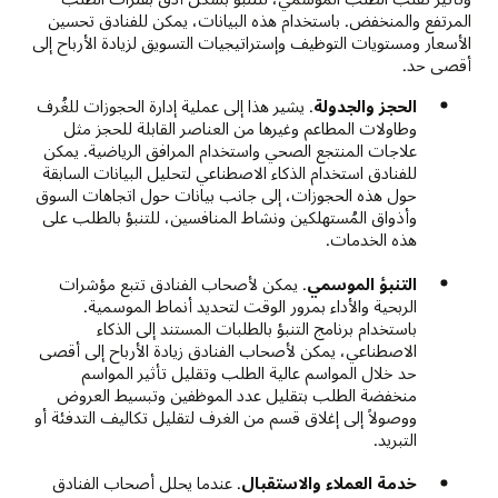
المرتفع والمنخفض. باستخدام هذه البيانات، يمكن للفنادق تحسين
الأسعار ومستويات التوظيف وإستراتيجيات التسويق لزيادة الأرباح إلى
أقصى حد.
الحجز والجدولة
. يشير هذا إلى عملية إدارة الحجوزات للغُرف
وطاولات المطاعم وغيرها من العناصر القابلة للحجز مثل
علاجات المنتجع الصحي واستخدام المرافق الرياضية. يمكن
للفنادق استخدام الذكاء الاصطناعي لتحليل البيانات السابقة
حول هذه الحجوزات، إلى جانب بيانات حول اتجاهات السوق
وأذواق المُستهلكين ونشاط المنافسين، للتنبؤ بالطلب على
هذه الخدمات.
التنبؤ الموسمي
. يمكن لأصحاب الفنادق تتبع مؤشرات
الربحية والأداء بمرور الوقت لتحديد أنماط الموسمية.
باستخدام برنامج التنبؤ بالطلبات المستند إلى الذكاء
الاصطناعي، يمكن لأصحاب الفنادق زيادة الأرباح إلى أقصى
حد خلال المواسم عالية الطلب وتقليل تأثير المواسم
منخفضة الطلب بتقليل عدد الموظفين وتبسيط العروض
ووصولاً إلى إغلاق قسم من الغرف لتقليل تكاليف التدفئة أو
التبريد.
خدمة العملاء والاستقبال
. عندما يحلل أصحاب الفنادق