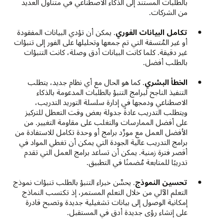
بالطلبات المستند إلى الذكاء الاصطناعي في متناول العديد
من الشركات.
تكامل البيانات الفوري
. يمكن أن تؤدي البيانات المفقودة
أو غير المُتسقة التي تم جمعها وتحليلها على الفور إلى تنبؤات
غير دقيقة. كلما كانت البيانات أدق وصلة، كانت التنبؤات
بالطلب أفضل.
الخطأ البشري
. كما هو الحال مع أي نظام جديد، يتطلب
التنفيذ الناجح لبرامج التنبؤ بالطلبات المدعومة بالذكاء
الاصطناعي ودمجها في إدارة سلسلة التوريد التدريب،
ويتطلب التدريب عادةً جدولة بعض وقت التعطل للتركيز
على أفضل الممارسات والتغلب على مقاومة التغيير. من
الأفضل العمل مع مورِّد برامج أو وحدة تكامل للاستفادة من
برامج التدريب عالية الجودة التي يمكن أن تغطي المواد في
أقصر فترة زمنية. يمكن أن تساعد برامج العمل التي تقدم
تدريبًا للمتابعة مُضمنًا في التطبيق.
تحسين النموذج
. يحسِّن خبراء التنبؤ بالطلب تنبؤات نموذج
التعلم الآلي من خلال التعلم المستمر، إذ تكتسب النماذج
إمكانية الوصول إلى بيانات تشغيلية جديدة وتصبح قادرة
على إنشاء رؤى جديدة أدق في المستقبل.