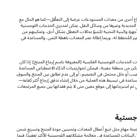
أنواع أخرى من معدات المستودعات عرضة إلى التعطُّل—كما هو الحال مع
لحديدية وغيرها من وسائل النقل. يمكن لمديري الخدمات اللوجستية
هذه الأجهزة والبنية التحتية للتنبؤ بحالات التعطل بشكل أدق، وتمكينهم من
المُخطط له، وربما إطالة عمر المعدات باهظة الثمن، والمساعدة في
الخدمات اللوجستية العكسية (المعروفة باسم إرجاع المنتج). إذا كان
متكرر من منطقة معينة، فيمكن لخوارزميات الذكاء الاصطناعي المساعدة
 عيب أو خلل محتمل في التصميم، أو إلى عدم تطابق بين المنتج والسوق.
ساعدة في تبسيط هذه العملية من خلال إنشاء تدفق إرجاع أكثر كفاءة—
تم استرجاعها إلى موقع معين حتى لا يتم فقدانها بين جميع المرتجعات
وجستية
تمتة مهام مثل تتبع أعطال المعدات وتحسين جودة المنتج وتسريع شحن
البيانات للمساعدة في معالجة مشكلاتهم اللوجستية الأكثر تعقيدًا. فيما