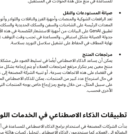
للمساعدة في منع مثل هذه الحوادث في المستقبل.
صيانة المستودعات والنقل
تعد الرافعات الشوكية والمنصات وأجهزة الفرز والناقلات واللوادر و
المعدات الرئيسة على الشاحنات والسفن والسكك الحديدية والسكك ا
تطبيق GenAI على البيانات من أجهزة الاستشعار المُضمنة في 
جدولة الصيانة بشكل استباقي، والمساعدة في تجنب وقت التوقف غير 
نهاية المطاف في الحفاظ على تشغيل سلاسل التوريد بسلاسة.
مرتجعات المنتج
يمكن أن يساعد الذكاء الاصطناعي أيضًا في تسليط الضوء على مشكلات 
منتج معين يمر بتكرار مرتفع لمرتجعات العملاء أو يتم إرجاعه بشكل 
في القضاء على هذه الاتجاهات بسرعة، أو تنبيه الشركة المصنعة إلى
في حال استرجاع عدد كبير من المنتجات، يمكن للذكاء الاصطناعي الم
على سبيل المثال، من خلال وضع رمز إرجاع خاص يوجه المنتجات التي 
الأخرى فحسب.
تطبيقات الذكاء الاصطناعي في الخدمات الل
بدأت الشركات المصنعة في استخدام برامج الذكاء الاصطناعي للمساعدة في أ
البضائع إلى العملاء. كما يستخدمون الذكاء الاصطناعي لتحليل كميات هائلة من 