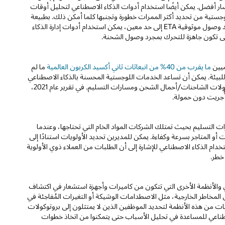
ار أفضل. يمكن أيضًا استخدام أدوات الذكاء الاصطناعي لتحليل أوقات
جستية من تحديد أكثر الممرات خطورة وتجنبها كلما أمكن ذلك. بطبيعة
الحال، تتحسن دقة التنبؤ مع اقتراب الشحنة من نقطة التسليم. بمجرد وصول موثوقية ETA إلى حد معين، يمكن استخدام أدوات إدارة الذكاء
تى تكون جاهزة للتحرك بمجرد وصول الشحنة.
ما يقرب من 40% من انبعاثات ثاني أكسيد الكربون العالمية
ما لم
 للبيئة. يمكن أن تساعد الخدمات اللوجستية المحسنة بالذكاء الاصطناعي
في تقليل التأثير البيئي لمنتجات الشحن ومواده من خلال تحسين حمولات الشاحنات/أحمال الشحن ومسارات التسليم. في تقرير عام 2021،
التسليم بحيث تمتلك الشركات المواد الخام التي تحتاجها، وعندما
أو المتاجر بسرعة وكفاءة. يمكن للمديرين تحديد الأولويات استنادًا إلى
دام الذكاء الاصطناعي للإشارة إلى أن الطلبات من العملاء ذوي الأولوية
خطر.
 والأنظمة الأخرى التي تتكون من كاميرات وأجهزة استشعار في اكتشاف
المخاطر الخارجية، مثل الاصطدامات الوشيكة أو التغيرات المُفاجئة في
ت من هذه الأنظمة لتحديد الموظفين الذين لا يمتثلون إلى بروتوكولات
طناعي للمساعدة في تحليل الأسباب حتى يتمكنوا من اتخاذ خطوات