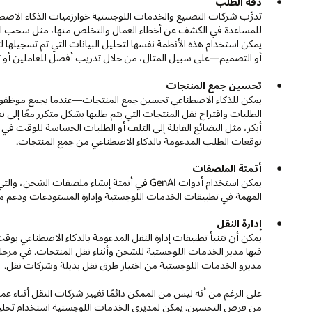
دقة الطلب
تدرِّب شركات التصنيع والخدمات اللوجستية خوارزميات الذكاء الاصطن
للمساعدة في الكشف عن أخطاء العمال والتخلص منها، مثل سحب المن
يمكن استخدام هذه الأنظمة نفسها لتحليل البيانات التي تم تسجيلها لت
أو التصميم—على سبيل المثال، من خلال تدريب أفضل للعاملين أو تعد
تحسين جمع المنتجات
يمكن للذكاء الاصطناعي تحسين جمع المنتجات—عندما يجمع موظفو 
الطلبات واقتراح نقل المنتجات التي يتم طلبها بشكل متكرر معًا إلى ن
أبكر، مثل البضائع القابلة إلى التلف أو الطلبات الحساسة للوقت في
توقعات الطلب المدعومة بالذكاء الاصطناعي من جمع المنتجات.
أتمتة الملصقات
يمكن استخدام أدوات GenAI في أتمتة إنشاء ملص
المهمة في تطبيقات الخدمات اللوجستية وإدارة المستودعات ودعم مت
إدارة النقل
يمكن أن تتنبأ تطبيقات إدارة النقل المدعومة بالذكاء الاصطناعي ب
فيها مدير الخدمات اللوجستية للشحن وأثناء نقل المنتجات. في مرحلة
مديرو الخدمات اللوجستية من اختيار طرق نقل بديلة وشركات نقل.
على الرغم من أنه ليس من الممكن دائمًا تغيير شركات النقل أثناء عم
من فرص التحسين. يمكن لمديري الخدمات اللوجستية استخدام تحليل ا