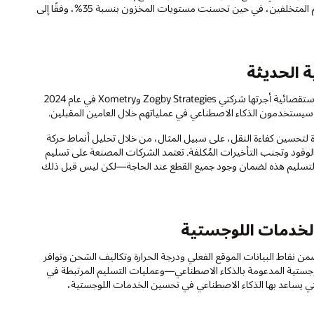
ة الحديثة
يتوسَّع دور الذكاء الاصطناعي في الخدمات اللوجستية الحديثة. وجدت دراسة استقصائية أجرتها شركتي Zogby Strategies وXometry في عام 2024
ة لتحسين كفاءة النقل، على سبيل المثال، من خلال تحليل أنماط حركة
لوقود وتجنب التأخيرات المُكلفة. تعتمد الشركات المصنعة على تسليم
ت التسليم هذه لضمان وجود جميع القطع عند الحاجة—لكن ليس قبل ذلك
الخدمات اللوجستية
ضمن نقاط البيانات الموقع الفعلي ودرجة الحرارة وتكاليف الشحن وتوافر
لوجستية المدعومة بالذكاء الاصطناعي—وعمليات التسليم المرتبطة في
تي يساعد بها الذكاء الاصطناعي في تحسين الخدمات اللوجستية،