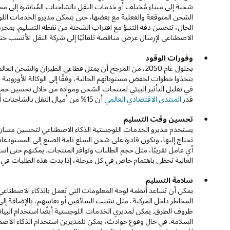
شحنة إلى ميناء مُختلف أو خدمات النقل بالشاحنات المُباشرة إلى مس
الشحن المتوقعة والفعلية مع بعضها، حتى يتمكن مديرو الخدمات اللو
الاصطناعي لإرسال عرض مناقصة تلقائيًا إلى شركة النقل الأنسب ح
وفورات الوقود
بحلول عام 2050، من المرجح أن يمثل قطاعي الطيران والشحن العالميين
يتخذوا خطوات لخفض مستوياتهم الحالية، وفقًا إلى الوكالة الأوروبية
قدر
المنتدى الاقتصادي العالمي
أن 15% من أميال النقل بالشاحنات أُجريت دون حمولة.
تحسين وقت التسليم
يستخدم مديرو الخدمات اللوجستية الذكاء الاصطناعي لتحسين مسارات 
تحتاج إليها، وتكون قادرة على شحن السلع تامة الصنع إلى المستودعات 
أي عامل تقريبًا، مثل حجم الطلبات وتوافر المنتجات. يمكنهم حتى استخ
العالية تحظى باهتمام خاص في كل مرحلة، إذا بدت هذه الطلبات في 
سلامة التسليم
يمكن أن تساعد أنظمة لوحة المعلومات التي تعمل بالذكاء الاصطناعي
المخاطر داخل المركبة، مثل تشتت السائقين أو نعاسهم، بالإضافة إلى 
ظروف الطرق. يمكن لمديري الخدمات اللوجستية أيضًا استخدام البيانا
السلامة. في حال وقوع حوادث، يمكن للمديرين استخدام الذكاء الاص