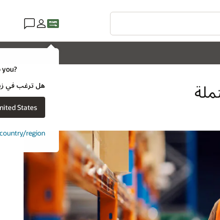
o you?
هل ترغب في زيارة موقع ويب لـ e
ملة
nited States
t country/region