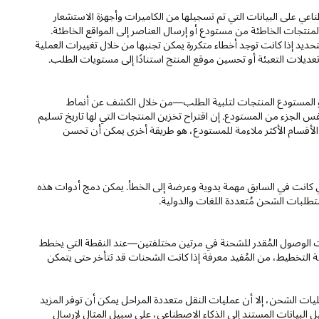
اعي على البيانات التي تم تسجيلها من الكاميرات وأجهزة الاستشعار
تجات الخاطئة من مستودع أو إرسال العناصر إلى المواقع الخاطئة.
حديد إذا كانت توجد أخطاء متكررة يمكن تجنبها من خلال تغييرات العملية
يلات التعبئة أو تحسين موقع المنتج استنادًا إلى مستويات الطلب.
المستودع المنتجات لتلبية الطلب—من خلال الكشف عن أنماط
فس الجزء من المستودع. إن اقتراح تخزين المنتجات التي لها تاريخ تسليم
 الأقسام الأكثر ملاءمة للمستودع، هو طريقة أخرى يمكن أن تحسن
قات الشحن، والتي كانت في السابق مهمة يدوية وعرضة إلى الخطأ. يمكن دمج أدوات هذه
طلبات الشحن مُتعددة اللغات والدولية.
وقت الوصول المُقدر للشحنة في مرتين مختلفتين—عند النقطة التي يخطط
 التخطيط، من المُفيد معرفة إذا كانت الشحنات قد تتأخر حتى يتمكن
ليات الشحن، إلا أن عمليات النقل متعددة المراحل يمكن أن توفر المزيد
لبيانات المستند إلى الذكاء الاصطناعي، على سبيل المثال لإرسال