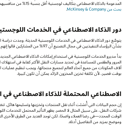
المدعومة بالذكاء الاصطناعي بتكاليف لوجستية أقل بنسبة 15% من منافسيهم المتخلفين، في حين تحسنت مستويات المخزون بنسبة 35%، وفقًا إلى
بحث من McKinsey & Company
.
دور الذكاء الاصطناعي في الخدمات اللوجستي
بشأن الرؤساء التنفيذيين في مجال التصنيع أن 97% من المشاركين قالوا إنهم سيستخدمون الذكاء الاصطناعي في عملياتهم خلال العامين المقبلين.
بدأ مديرو الخدمات اللوجستية في استخدام إمكانات الذكاء الاصطناعي الجديد
المرور والطقس للمساعدة في تحديد مسارات النقل الأكثر كفاءة في استهلاك ا
آلاف المكونات من جميع أنحاء العالم لتجميع منتجاتها، ويجب تنظيم عمليا
بوقت قصير، لأن تكلفة تخزين المخزون الزائد يمكن أن تكون كبيرة.
الاصطناعي المحتملة للذكاء الاصطناعي في 
إن حجم البيانات التي أُنشئت أثناء نقل المنتجات وتخزينها وتسليمها هائل. تت
شركات النقل، على سبيل المثال لا الحصر. يظهر التأثير المحتمل للخدمات ال
الوقت المحدد—في رضا العملاء واضحًا، لكن توجد العديد من الطرق الأخرى ال
وموضح بمزيد من التفاصيل أدناه.