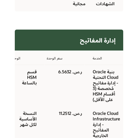
الشهادات
مجانية
الخدمة
سعر الوحدة
الوحدة
بنية Oracle
ر.س.‏ 6.5632
قسم
Cloud التحتية
HSM
- إدارة مفاتيح
بالساعة
مُخصصة (3
أقسام HSM
على الأقل)
Oracle Cloud
ر.س.‏ 11.2512
النسخة
Infrastructure
الأساسية
- إدارة
لكل شهر
المفاتيح
الخارجية