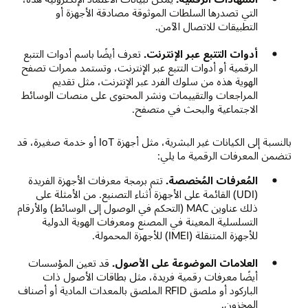
التي تصدرها السلطات الموثوقة مصادقة الأجهزة أو
التطبيقات للاتصال الآمن.
أدوات التتبع عبر الإنترنت.
تعرف أيضًا باسم أدوات التتبع
الرقمية أو أدوات التتبع عبر الإنترنت، وتستمد ممرات تصفح
الهوية هذه من سلوك الفرد عبر الإنترنت، مثل تقديم
المراجعات والتقييمات ونشر المحتوى على منصات الوسائط
الاجتماعية والبحث في متصفح.
بالنسبة إلى الكيانات غير البشرية، مثل أجهزة IoT أو خدمة صغيرة، قد
تتضمن المعرفات الرقمية ما يلي:
المُعرفات المُخصصة.
تتم برمجة معرفات الأجهزة الفريدة
(UDI) القائمة على الأجهزة أثناء التصنيع. من الأمثلة على
ذلك عناوين MAC (التحكم في الوصول إلى الوسائط) والأرقام
التسلسلية المعينة في المصنع ومعرفات الهوية الدولية
للأجهزة المتنقلة (IMEI) للأجهزة المحمولة.
العلامات الموضوعة على الأصول.
قد تعين المؤسسات
أيضًا معرفات رقمية فريدة، مثل بطاقات الأصول ذات
الباركود أو ملصق RFID الملصق بالمعدات المادية أو أصناف
المخزون.