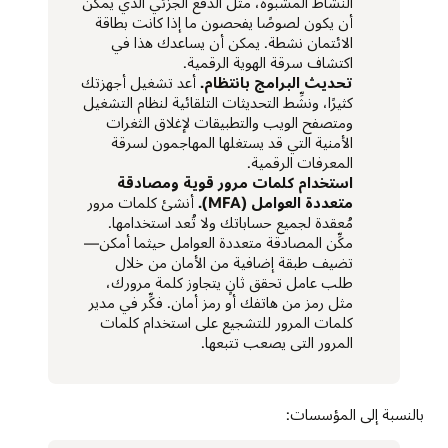
النشاط المشبوه، مثل الدفع الجزئي الذي يمكن
أن يكون لصوصًا يفحصون ما إذا كانت بطاقة
الائتمان نشطة. يمكن أن يساعدك هذا في
اكتشاف سرقة الهوية الرقمية.
تحديث البرامج بانتظام.
أعد تشغيل أجهزتك
كثيرًا، ونشِّط التحديثات التلقائية لنظام التشغيل
ومتصفح الويب والتطبيقات لإغلاق الثغرات
الأمنية التي قد يستغلها المهاجمون لسرقة
المعرفات الرقمية.
استخدام كلمات مرور قوية ومصادقة
متعددة العوامل (MFA).
أنشئ كلمات مرور
مُعقدة لجميع حساباتك ولا تُعد استخدامها.
مكِّن المصادقة متعددة العوامل حيثما أمكن—
تضيف طبقة إضافية من الأمان من خلال
طلب عامل تحقق ثانٍ يتجاوز كلمة مرورك،
مثل رمز من هاتفك أو رمز أمان. فكِّر في مدير
كلمات المرور للتشجيع على استخدام كلمات
المرور التي يصعب تتبعها.
بالنسبة إلى المؤسسات: