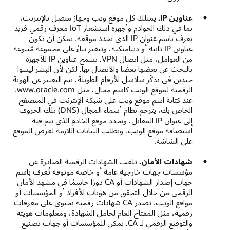
عناوين IP.
يمتلك كل موقع ويب وجهاز متصل بالإنترنت،
بما في ذلك الخوادم وأجهزة استشعار IoT معرف رقمي فريد
يعرف باسم عنوان IP الذي يحدد موقعه. يمكن أن تكون
عناوين IP ثابتة أو ديناميكية، وتتغير بناءً على مجموعة مُتنوعة
من العوامل، مثل اتصال VPN. تسمح عناوين IP للأجهزة
بالبحث عن بعضها بعضًا والاتصال بها. لكن لأن البشر ليسوا
جيدين في تذكّر سلاسل الأرقام الطويلة، يتم التعبير عن الهوية
الرقمية لموقع الويب كاسم مجال، مثل www.oracle.com.
عند كتابة اسم موقع ويب على شبكة الإنترنت في المتصفح
الخاص بك، يترجم نظام أسماء المجال (DNS) تلك الحروف
إلى عنوان IP المقابل، ويحدد موقع الخادم الذي يتم فيه
استضافة موقع الويب، ويطلب البيانات اللازمة لعرض الموقع
على الشاشة.
شهادات الأمان.
تلعب الشهادات الرقمية الصادرة عن
مؤسسات جهات خارجية عامة أو خاصة موثوقة تُعرف باسم
جهات إصدار الشهادات أو CA دورًا حاسمًا في مشهد الأمان
الرقمي من خلال التحقق من هويات الأفراد أو المؤسسات أو
مواقع الويب. تصدر CA شهادات رقمية تحتوي على معرفات
رقمية، مثل المفتاح العام لحامل الشهادة، ومعلومات هويته
والتوقيع الرقمي لـ CA. يمكن للمؤسسات أو جهات تصنيع