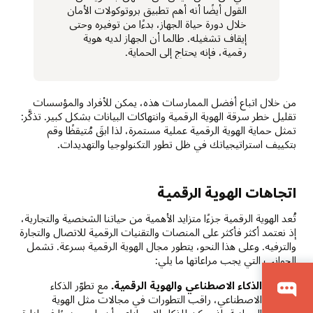
القول أيضًا أنه أهم تطبيق بروتوكولات الأمان
خلال دورة حياة الجهاز، بدءًا من توفيره وحتى
إيقاف تشغيله. طالما أن الجهاز لديه هوية
رقمية، فإنه يحتاج إلى الحماية.
من خلال اتباع أفضل الممارسات هذه، يمكن للأفراد والمؤسسات
تقليل خطر سرقة الهوية الرقمية وانتهاكات البيانات بشكل كبير. تذكَّر:
تمثل حماية الهوية الرقمية عملية مستمرة، لذا ابقَ مُتيقظًا وقم
بتكييف استراتيجياتك في ظل تطور التكنولوجيا والتهديدات.
اتجاهات الهوية الرقمية
تُعد الهوية الرقمية جزءًا متزايد الأهمية من حياتنا الشخصية والتجارية،
إذ نعتمد أكثر فأكثر على المنصات والتقنيات الرقمية للاتصال والتجارة
والترفيه. وعلى هذا النحو، يتطور مجال الهوية الرقمية بسرعة. تشمل
الجوانب التي يجب مراعاتها ما يلي:
الذكاء الاصطناعي والهوية الرقمية.
مع تطوّر الذكاء
الاصطناعي، راقب التطورات في مجالات مثل الهوية
السيادية، إذ يمكن للذكاء الاصطناعي أن يلعب دورًا في إدارة