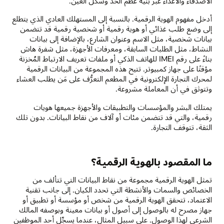
الأصدقاء والأعداء عبر بنية عظم الخد وشكل العين.
أدخل مفهوم الهوية الرقمية. بالنسبة إلى المستهلك العادي الذي يتطلع
إلى وضع طلب غذائي أو هوية رقمية أو شخصية رقمية قد تتضمن
بيانات شخصية، مثل الاسم وعنوان الشارع، بالإضافة إلى بيانات
النشاط، مثل الطلبات السابقة، ومعرفات الأجهزة، مثل شفرة هاش
بناءً على رقم IMEI للهاتف الذكي أو ملفات تعريف الارتباط المُخزنة
مؤقتًا على جهاز كمبيوتر. تتيح هذه المجموعة من البيانات الرقمية
لمحرك التجارة الإلكترونية في المطعم التعرُّف على مَن يطلب العشاء
وتتوثق في أن المعاملة مشروعة.
يمتلك البشر والمؤسسات والتطبيقات والأجهزة جميعها هويات
رقمية، والتي قد تتضمن مئات أو آلاف من نقاط البيانات. بدون تلك
الثقة، تتوقف التجارة.
ما المقصود بالهوية الرقمية؟
تمثل الهوية الرقمية مجموعة من نقاط البيانات التي تتألف من
الخصائص والسمات والأنشطة التي تحدد الكيان. إلى جانب تقنية
الاعتماد، تتحقق الهوية الرقمية من شخص أو مؤسسة أو تطبيق أو
جهاز مصرح له بالوصول إلى أصول أو بيانات معينة وبوصفه المالك
الشرعي لهذا الوصول. على سبيل المثال، عندما يسجِّل أحد الموظفين