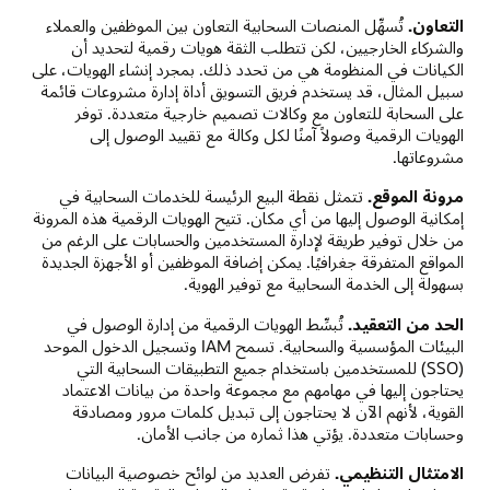
التعاون.
تُسهِّل المنصات السحابية التعاون بين الموظفين والعملاء
والشركاء الخارجيين، لكن تتطلب الثقة هويات رقمية لتحديد أن
الكيانات في المنظومة هي من تحدد ذلك. بمجرد إنشاء الهويات، على
سبيل المثال، قد يستخدم فريق التسويق أداة إدارة مشروعات قائمة
على السحابة للتعاون مع وكالات تصميم خارجية متعددة. توفر
الهويات الرقمية وصولاً آمنًا لكل وكالة مع تقييد الوصول إلى
مشروعاتها.
مرونة الموقع.
تتمثل نقطة البيع الرئيسة للخدمات السحابية في
إمكانية الوصول إليها من أي مكان. تتيح الهويات الرقمية هذه المرونة
من خلال توفير طريقة لإدارة المستخدمين والحسابات على الرغم من
المواقع المتفرقة جغرافيًا. يمكن إضافة الموظفين أو الأجهزة الجديدة
بسهولة إلى الخدمة السحابية مع توفير الهوية.
الحد من التعقيد.
تُبسِّط الهويات الرقمية من إدارة الوصول في
البيئات المؤسسية والسحابية. تسمح IAM وتسجيل الدخول الموحد
(SSO) للمستخدمين باستخدام جميع التطبيقات السحابية التي
يحتاجون إليها في مهامهم مع مجموعة واحدة من بيانات الاعتماد
القوية، لأنهم الآن لا يحتاجون إلى تبديل كلمات مرور ومصادقة
وحسابات متعددة. يؤتي هذا ثماره من جانب الأمان.
الامتثال التنظيمي.
تفرض العديد من لوائح خصوصية البيانات