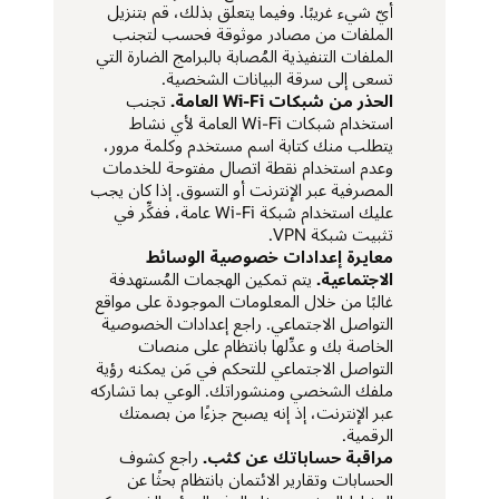
أيّ شيء غريبًا. وفيما يتعلق بذلك، قم بتنزيل
الملفات من مصادر موثوقة فحسب لتجنب
الملفات التنفيذية المُصابة بالبرامج الضارة التي
تسعى إلى سرقة البيانات الشخصية.
الحذر من شبكات Wi-Fi العامة.
تجنب
استخدام شبكات Wi-Fi العامة لأي نشاط
يتطلب منك كتابة اسم مستخدم وكلمة مرور،
وعدم استخدام نقطة اتصال مفتوحة للخدمات
المصرفية عبر الإنترنت أو التسوق. إذا كان يجب
عليك استخدام شبكة Wi-Fi عامة، ففكِّر في
تثبيت شبكة VPN.
معايرة إعدادات خصوصية الوسائط
الاجتماعية.
يتم تمكين الهجمات المُستهدفة
غالبًا من خلال المعلومات الموجودة على مواقع
التواصل الاجتماعي. راجع إعدادات الخصوصية
الخاصة بك و عدِّلها بانتظام على منصات
التواصل الاجتماعي للتحكم في مَن يمكنه رؤية
ملفك الشخصي ومنشوراتك. الوعي بما تشاركه
عبر الإنترنت، إذ إنه يصبح جزءًا من بصمتك
الرقمية.
مراقبة حساباتك عن كثب.
راجع كشوف
الحسابات وتقارير الائتمان بانتظام بحثًا عن