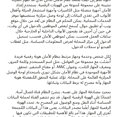
بتثبيته على مجموعة مُتنوعة من الهويات الرقمية. يستخدم إعداد
الأمان أجهزة متصلة مثل الكاميرات وأجهزة استشعار الحركة وأقفال
الأبواب التي تغذي البيانات إلى لوحة وصل مركزية يستضيفها موفر
الخدمات السحابية. يمكن التحكم في النظام عن بُعد من خلال موقع
ويب أو تطبيق جوال. يُسمح لبعض الموظفين بالدخول في أي وقت،
في حين أن آخرين قد يفتحون الأبواب الداخلية أو الخارجية خلال
ساعات العمل فحسب. يمكن لموظفي الأمان فحسب تسجيل
الدخول إلى مركز السحابة لعرض المعلومات الحساسة، مثل لقطات
الفيديو أو سجلات الدخول.
لكل شخص وخدمة وجهاز مرتبط بنظام الأمان هوية رقمية فريدة
أُنشئت مع مجموعة من العوامل، مثل اسم المستخدم وكلمة المرور،
ومعرف الجهاز الثابت، وعنوان MAC، أو مفتاح التشفير. تتحقق
الأجهزة الموجودة في نظام الأمان بشكل دوري باستخدام لوحة الوصل
المركزية القائمة على السحابة. تؤكد عملية التحقق المُنفصلة هوية
الجهاز وأنه مصرح له بربط البيانات وتبادلها.
بمجرد مصادقة الجهاز على نفسه، ينشئ النظام قناة اتصال آمنة.
اعتمادًا على الهوية الرقمية للجهاز، قد يتم تشفير القناة لحماية البيانات
الحساسة أثناء النقل ومنع الوصول غير المصرح به. تحدد الهوية
الرقمية للجهاز أيضًا مصدر البيانات. يعني هذا أن البيانات المُجمعة
تُعزى إلى الجهاز. هذا أمر بالغ الأهمية للتطبيقات التي تكون فيها