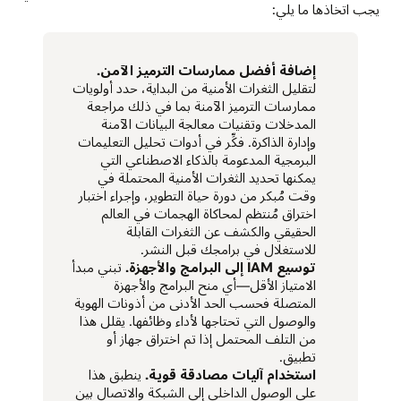
يجب اتخاذها ما يلي:
إضافة أفضل ممارسات الترميز الآمن.
لتقليل الثغرات الأمنية من البداية، حدد أولويات
ممارسات الترميز الآمنة بما في ذلك مراجعة
المدخلات وتقنيات معالجة البيانات الآمنة
وإدارة الذاكرة. فكِّر في أدوات تحليل التعليمات
البرمجية المدعومة بالذكاء الاصطناعي التي
يمكنها تحديد الثغرات الأمنية المحتملة في
وقت مُبكر من دورة حياة التطوير، وإجراء اختبار
اختراق مُنتظم لمحاكاة الهجمات في العالم
الحقيقي والكشف عن الثغرات القابلة
للاستغلال في برامجك قبل النشر.
توسيع IAM إلى البرامج والأجهزة.
تبني مبدأ
الامتياز الأقل—أي منح البرامج والأجهزة
المتصلة فحسب الحد الأدنى من أذونات الهوية
والوصول التي تحتاجها لأداء وظائفها. يقلل هذا
من التلف المحتمل إذا تم اختراق جهاز أو
تطبيق.
استخدام آليات مصادقة قوية.
ينطبق هذا
على الوصول الداخلي إلى الشبكة والاتصال بين