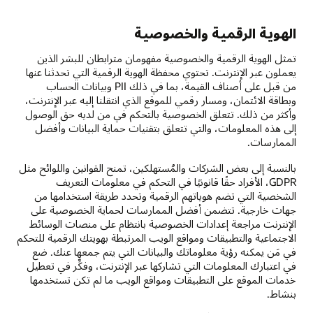
الهوية الرقمية والخصوصية
تمثل الهوية الرقمية والخصوصية مفهومان مترابطان للبشر الذين
يعملون عبر الإنترنت. تحتوي محفظة الهوية الرقمية التي تحدثنا عنها
من قبل على أصناف القيمة، بما في ذلك PII وبيانات الحساب
وبطاقة الائتمان، ومسار رقمي للموقع الذي انتقلنا إليه عبر الإنترنت،
وأكثر من ذلك. تتعلق الخصوصية بالتحكم في من لديه حق الوصول
إلى هذه المعلومات، والتي تتعلق بتقنيات حماية البيانات وأفضل
الممارسات.
بالنسبة إلى بعض الشركات والمُستهلكين، تمنح القوانين واللوائح مثل
GDPR، الأفراد حقًا قانونيًا في التحكم في معلومات التعريف
الشخصية التي تضم هوياتهم الرقمية وتحدد طريقة استخدامها من
جهات خارجية. تتضمن أفضل الممارسات لحماية الخصوصية على
الإنترنت مراجعة إعدادات الخصوصية بانتظام على منصات الوسائط
الاجتماعية والتطبيقات ومواقع الويب المرتبطة بهويتك الرقمية للتحكم
في مَن يمكنه رؤية معلوماتك والبيانات التي يتم جمعها عنك. ضع
في اعتبارك المعلومات التي تشاركها عبر الإنترنت، وفكِّر في تعطيل
خدمات الموقع على التطبيقات ومواقع الويب ما لم تكن تستخدمها
بنشاط.