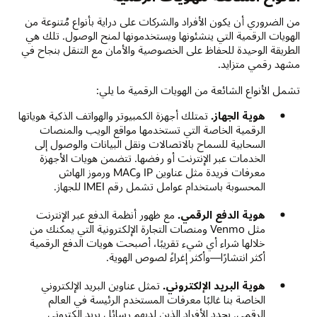
من الضروري أن يكون الأفراد والشركات على دراية بأنواع مُتنوعة من
الهويات الرقمية التي ينشئونها ويستخدمونها لمنح الوصول. تلك هي
الطريقة الوحيدة للحفاظ على الخصوصية والأمان مع التنقل بنجاح في
مشهد رقمي متزايد.
تشمل الأنواع الشائعة من الهويات الرقمية ما يلي:
هوية الجهاز.
تمتلك أجهزة الكمبيوتر والهواتف الذكية هوياتها
الرقمية الخاصة التي تستخدمها مواقع الويب والمنصات
السحابية للسماح بالاتصالات ونقل البيانات والوصول إلى
الخدمات عبر الإنترنت أو رفضها. تتضمن هويات الأجهزة
معرفات فريدة مثل عناوين IP وMAC ورموز الهاش
المحسوبة باستخدام عوامل تشمل رقم IMEI للجهاز.
هوية الدفع الرقمي.
مع ظهور أنظمة الدفع عبر الإنترنت
مثل Venmo ومنصات التجارة الإلكترونية التي يمكنك من
خلالها شراء أي شيء تقريبًا، أصبحت هويات الدفع الرقمية
أكثر انتشارًا—وأكثر إغراءً لصوص الهوية.
هوية البريد الإلكتروني.
تمثل عناوين البريد الإلكتروني
الخاصة بنا غالبًا معرفات المستخدم الرئيسة في العالم
الرقمي. يحدد الأفراد الذين لديهم رسائل بريد إلكتروني