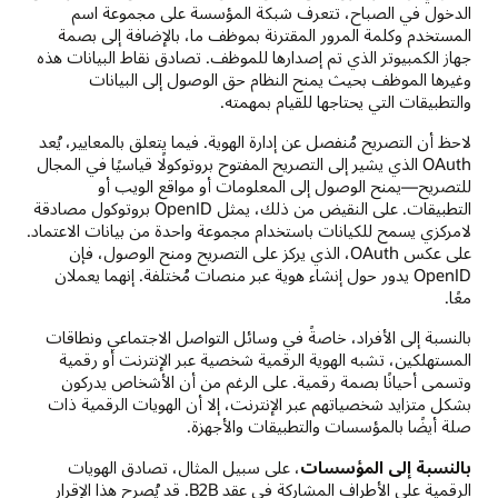
الدخول في الصباح، تتعرف شبكة المؤسسة على مجموعة اسم
المستخدم وكلمة المرور المقترنة بموظف ما، بالإضافة إلى بصمة
جهاز الكمبيوتر الذي تم إصدارها للموظف. تصادق نقاط البيانات هذه
وغيرها الموظف بحيث يمنح النظام حق الوصول إلى البيانات
والتطبيقات التي يحتاجها للقيام بمهمته.
لاحظ أن التصريح مُنفصل عن إدارة الهوية. فيما يتعلق بالمعايير، يُعد
OAuth الذي يشير إلى التصريح المفتوح بروتوكولًا قياسيًا في المجال
للتصريح—يمنح الوصول إلى المعلومات أو مواقع الويب أو
التطبيقات. على النقيض من ذلك، يمثل OpenID بروتوكول مصادقة
لامركزي يسمح للكيانات باستخدام مجموعة واحدة من بيانات الاعتماد.
على عكس OAuth، الذي يركز على التصريح ومنح الوصول، فإن
OpenID يدور حول إنشاء هوية عبر منصات مُختلفة. إنهما يعملان
معًا.
بالنسبة إلى الأفراد، خاصةً في وسائل التواصل الاجتماعي ونطاقات
المستهلكين، تشبه الهوية الرقمية شخصية عبر الإنترنت أو رقمية
وتسمى أحيانًا بصمة رقمية. على الرغم من أن الأشخاص يدركون
بشكل متزايد شخصياتهم عبر الإنترنت، إلا أن الهويات الرقمية ذات
صلة أيضًا بالمؤسسات والتطبيقات والأجهزة.
بالنسبة إلى المؤسسات
، على سبيل المثال، تصادق الهويات
الرقمية على الأطراف المشاركة في عقد B2B. قد يُصرح هذا الإقرار