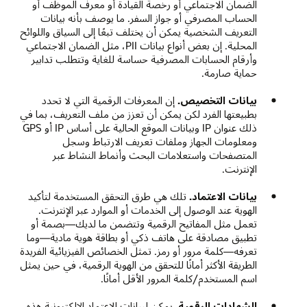
الضمان الاجتماعي أو رخصة القيادة أو معرف الموظف أو
الحساب المصرفي أو جواز السفر. ما يوصف بأنه بيانات
التعريف الشخصية يمكن أن يختلف تبعًا إلى السياق واللوائح
المحلية. إن بعض أنواع بيانات PII، مثل الضمان الاجتماعي
وأرقام الحسابات المصرفية حساسة للغاية وتتطلب تدابير
حماية صارمة.
بيانات التخصيص.
إن المعرفات الرقمية التي لا تحدد
بطبيعتها الفرد لكن يمكن أن تعزز من ملف التعريف، بما في
ذلك عنوان IP وبيانات الموقع الحالية على أساس IP أو GPS
ومعلومات الجهاز وملفات تعريف الارتباط وسجل
المتصفحات واستعلامات البحث وأنماط النشاط عبر
الإنترنت.
بيانات الاعتماد.
تلك هي طرق التحقق المستخدمة لتأكيد
الهوية عند الوصول إلى الخدمات أو الموارد عبر الإنترنت.
تعمل مثل المفاتيح الرقمية وتتضمن ما لديك—بصمة أو
تطبيق مصادقة على هاتف ذكي أو بطاقة هوية مادية—وما
تعرفه—كلمة مرور أو رمز. تمثل الخصائص الفيزيائية الفريدة
الطريقة الأكثر أمانًا للتحقق من الهوية الرقمية، في حين يمثل
اسم المستخدم/كلمة المرور الأقل أمانًا.
الشهادات الرقمية.
يمكن لبيانات الاعتماد الإلكترونية هذه،