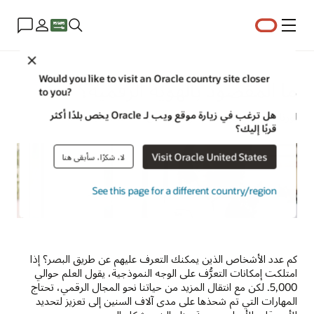
القائمة
Close
Would you like to visit an Oracle country site closer
ما المقصود بالهوية الرقمية؟
to you?
هل ترغب في زيارة موقع ويب لـ Oracle يخص بلدًا أكثر
لورنا غاري | خبير استراتيجي للمحتوى | 19 سبتمبر 2024
قربًا إليك؟
Visit Oracle United States
لا، شكرًا، سأبقى هنا
See this page for a different country/region
كم عدد الأشخاص الذين يمكنك التعرف عليهم عن طريق البصر؟ إذا
امتلكت إمكانات التعرُّف على الوجه النموذجية، يقول العلم حوالي
5,000. لكن مع انتقال المزيد من حياتنا نحو المجال الرقمي، تحتاج
المهارات التي تم شحذها على مدى آلاف السنين إلى تعزيز لتحديد