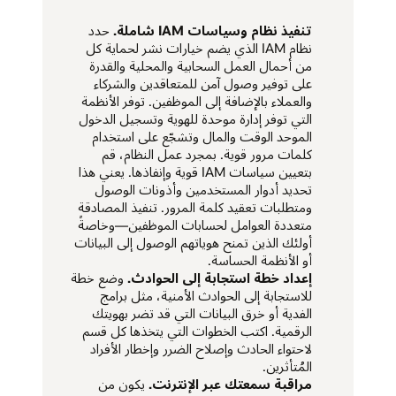
تنفيذ نظام وسياسات IAM شاملة.
حدد
نظام IAM الذي يضم خيارات نشر لحماية كل
من أحمال العمل السحابية والمحلية والقدرة
على توفير وصول آمن للمتعاقدين والشركاء
والعملاء بالإضافة إلى الموظفين. توفر الأنظمة
التي توفر إدارة موحدة للهوية وتسجيل الدخول
الموحد الوقت والمال وتشجّع على استخدام
كلمات مرور قوية. بمجرد عمل النظام، قم
بتعيين سياسات IAM قوية وإنفاذها. يعني هذا
تحديد أدوار المستخدمين وأذونات الوصول
ومتطلبات تعقيد كلمة المرور. تنفيذ المصادقة
متعددة العوامل لحسابات الموظفين—وخاصةً
أولئك الذين تمنح هوياتهم الوصول إلى البيانات
أو الأنظمة الحساسة.
إعداد خطة استجابة إلى الحوادث.
وضع خطة
للاستجابة إلى الحوادث الأمنية، مثل برامج
الفدية أو خرق البيانات التي قد تضر بهويتك
الرقمية. اكتب الخطوات التي يتخذها كل قسم
لاحتواء الحادث وإصلاح الضرر وإخطار الأفراد
المُتأثرين.
مراقبة سمعتك عبر الإنترنت.
يكون من