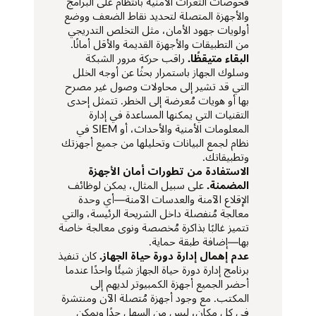
فحوصات الثغرات الأمنية بانتظام على البرامج
والأجهزة المتصلة لتحديد نقاط الضعف ووضع
أولويات جهود الأمان، مثل التخلص التدريجي
من التطبيقات والأجهزة القديمة والأقل أمانًا.
البقاء متيقظًا.
راقب حركة مرور الشبكة
وسلوك الجهاز باستمرار بحثًا عن أوجه الخلل
التي قد تشير إلى محاولات وصول غير مصرح
بها أو هويات مُعرضة إلى الخطر. تتمثل إحدى
التقنيات التي يمكنها المساعدة في إدارة
المعلومات الأمنية والأحداث، أو SIEM في
نظام لجمع البيانات وتحليلها من جميع أجهزتك
وتطبيقاتك.
الاستفادة من تطورات أمان الأجهزة
المضمنة.
على سبيل المثال، يمكن لوظائف
الإقلاع الآمنة والعدسات الآمنة—أي وحدة
معالجة مُنفصلة داخل الشريحة الرئيسة، والتي
تتميز غالبًا بذاكرة مُخصصة ونوى معالجة خاصة
بها—إضافة طبقة حماية.
عدم إهمال إدارة دورة حياة الجهاز.
كان تنفيذ
برنامج إدارة دورة حياة الجهاز شيئًا واحدًا عندما
أحضر الجميع أجهزة الكمبيوتر لديهم إلى
المكتب. مع وجود أجهزة مُتصلة الآن ومنتشرة
في كل مكان، ليس من السهل جدًا ويمكن