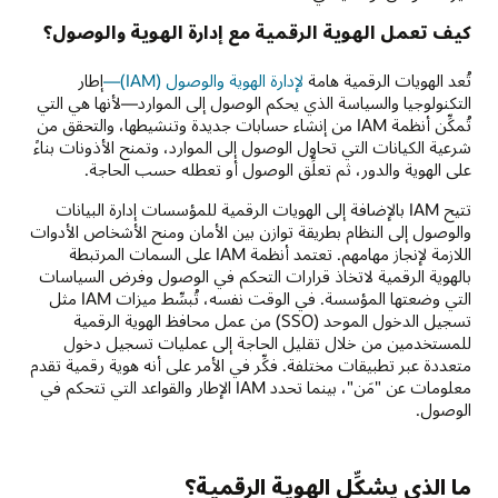
كيف تعمل الهوية الرقمية مع إدارة الهوية والوصول؟
تُعد الهويات الرقمية هامة
لإدارة الهوية والوصول (IAM)—
إطار
التكنولوجيا والسياسة الذي يحكم الوصول إلى الموارد—لأنها هي التي
تُمكِّن أنظمة IAM من إنشاء حسابات جديدة وتنشيطها، والتحقق من
شرعية الكيانات التي تحاول الوصول إلى الموارد، وتمنح الأذونات بناءً
على الهوية والدور، ثم تعلِّق الوصول أو تعطله حسب الحاجة.
تتيح IAM بالإضافة إلى الهويات الرقمية للمؤسسات إدارة البيانات
والوصول إلى النظام بطريقة توازن بين الأمان ومنح الأشخاص الأدوات
اللازمة لإنجاز مهامهم. تعتمد أنظمة IAM على السمات المرتبطة
بالهوية الرقمية لاتخاذ قرارات التحكم في الوصول وفرض السياسات
التي وضعتها المؤسسة. في الوقت نفسه، تُبسِّط ميزات IAM مثل
تسجيل الدخول الموحد (SSO) من عمل محافظ الهوية الرقمية
للمستخدمين من خلال تقليل الحاجة إلى عمليات تسجيل دخول
متعددة عبر تطبيقات مختلفة. فكِّر في الأمر على أنه هوية رقمية تقدم
معلومات عن "مَن"، بينما تحدد IAM الإطار والقواعد التي تتحكم في
الوصول.
ما الذي يشكِّل الهوية الرقمية؟