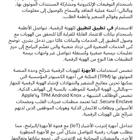
باستخدام التوقيعات الإلكترونية ومشاركة المستندات الموثوق بها،
وبالتالي؛ أتمتة عملية التعاقد والسماح بالوصول إلى معلومات
التسليم وقوائم التسعير وأنظمة الطلب.
الاستخدام
في تطبيق لتطبيق
للهوية الرقمية، تتواصل الأنظمة
باستخدام بيانات الاعتماد القابلة للقراءة آليًا للتحقق من الهويات مع
وصول التطبيق إلى الخدمات والبيانات غالبًا دون تدخل بشري. توضح
بُنى الخدمات الصغيرة التي تزداد شعبية والتي تقسِّم البرامج إلى حزم
تعليمات برمجية صغيرة ومُستقلة تتواصل عبر واجهات برمجة
التطبيقات هذا النوع من الهوية الرقمية.
تتضمن استخدامات
الأجهزة
للهويات الرقمية شرائح وحدة المنصة
الموثوق بها (TPM) المثبَّتة في أجهزة الكمبيوتر المؤسسية التي
يمكنها تخزين مفاتيح التشفير والشهادات لإنشاء الهوية الرقمية للجهاز
—وبالتالي، الهوية الرقمية للموظف. بالنسبة إلى الهواتف الذكية،
تتضمن الوظائف الشبيهة بـ TPM Android Knox وApple's
Secure Enclave. كما تعتمد منظمات ضربات القلب ومضخات
الأنسولين وبطاقات الائتمان الذكية وهويات الموظفين الذين لديهم
شرائح على الهويات الرقمية.
تتداخل أجهزة إنترنت الأشياء (IoT) مع فجوة الأجهزة/البرامج، مما
يتطلب هويات رقمية للتواصل بشكل آمن مع الأجهزة المتطورة
الأخرى والمنصات السحابية عبر الإنترنت التي تجمع بياناتها وتعالجها.