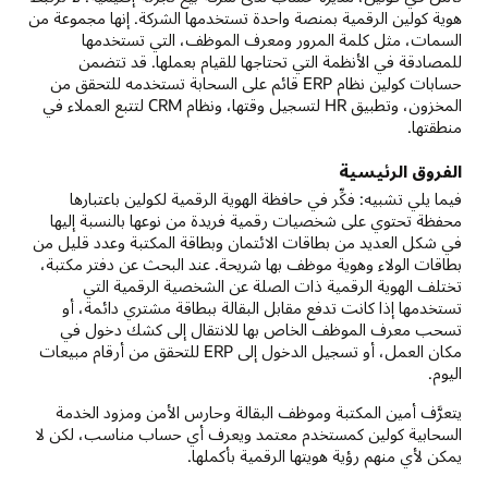
هوية كولين الرقمية بمنصة واحدة تستخدمها الشركة. إنها مجموعة من
السمات، مثل كلمة المرور ومعرف الموظف، التي تستخدمها
للمصادقة في الأنظمة التي تحتاجها للقيام بعملها. قد تتضمن
حسابات كولين نظام ERP قائم على السحابة تستخدمه للتحقق من
المخزون، وتطبيق HR لتسجيل وقتها، ونظام CRM لتتبع العملاء في
منطقتها.
الفروق الرئيسية
فيما يلي تشبيه: فكِّر في حافظة الهوية الرقمية لكولين باعتبارها
محفظة تحتوي على شخصيات رقمية فريدة من نوعها بالنسبة إليها
في شكل العديد من بطاقات الائتمان وبطاقة المكتبة وعدد قليل من
بطاقات الولاء وهوية موظف بها شريحة. عند البحث عن دفتر مكتبة،
تختلف الهوية الرقمية ذات الصلة عن الشخصية الرقمية التي
تستخدمها إذا كانت تدفع مقابل البقالة ببطاقة مشتري دائمة، أو
تسحب معرف الموظف الخاص بها للانتقال إلى كشك دخول في
مكان العمل، أو تسجيل الدخول إلى ERP للتحقق من أرقام مبيعات
اليوم.
يتعرَّف أمين المكتبة وموظف البقالة وحارس الأمن ومزود الخدمة
السحابية كولين كمستخدم معتمد ويعرف أي حساب مناسب، لكن لا
يمكن لأي منهم رؤية هويتها الرقمية بأكملها.