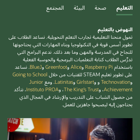
التعليم
صحة
البيئة
المجتمع
النهوض بالتعليم
تمول منحنا التعليمية تجارب التعلم التحويلية. نساعد الطلاب على
تطوير أسس قوية في التكنولوجيا وبناء المهارات التي يحتاجونها
للنجاح في المدرسة والمهن وما بعد ذلك. ندعم البرامج التي
تدرِّس الطلاب كتابة التعلميات البرمجية والحوسبة الفعلية
باستخدام
Raspberry Pi
و
Alice
و
Greenfoot
و
BlueJ
. نساعد
على تطوير تعليم STEAM للفتيات من خلال
Going to School
و
Technovation
و
و
Girlstart
و
Latinitas
. ومع
Junior
Achievement
، و
The King’s Trust
، و
Instituto PROA
، نتأكد
من حصول الشباب على التدريب والإرشاد في المجال الذي
يحتاجون إليه ليصبحوا جاهزين للعمل.