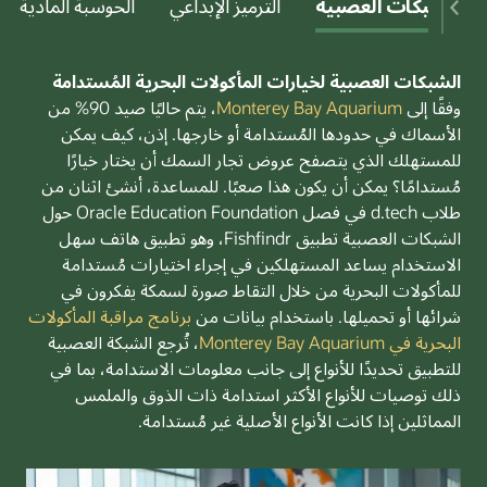
الشبكات العصبية
الترميز الإبداعي
الحوسبة المادية
الشبكات العصبية لخيارات المأكولات البحرية المُستدامة
وفقًا إلى
Monterey Bay Aquarium
، يتم حاليًا صيد 90% من
الأسماك في حدودها المُستدامة أو خارجها. إذن، كيف يمكن
للمستهلك الذي يتصفح عروض تجار السمك أن يختار خيارًا
مُستدامًا؟ يمكن أن يكون هذا صعبًا. للمساعدة، أنشئ اثنان من
طلاب d.tech في فصل Oracle Education Foundation حول
الشبكات العصبية تطبيق Fishfindr، وهو تطبيق هاتف سهل
الاستخدام يساعد المستهلكين في إجراء اختيارات مُستدامة
للمأكولات البحرية من خلال التقاط صورة لسمكة يفكرون في
شرائها أو تحميلها. باستخدام بيانات من
برنامج مراقبة المأكولات
البحرية في Monterey Bay Aquarium
، تُرجع الشبكة العصبية
للتطبيق تحديدًا للأنواع إلى جانب معلومات الاستدامة، بما في
ذلك توصيات للأنواع الأكثر استدامة ذات الذوق والملمس
المماثلين إذا كانت الأنواع الأصلية غير مُستدامة.