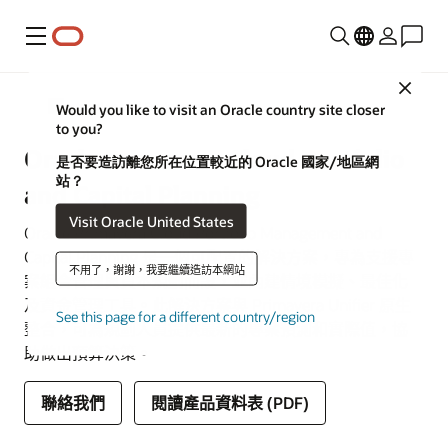
功能表
Close
Construction and Engineering
Would you like to visit an Oracle country site closer
to you?
Oracle Primavera Cloud Portfolio
是否要造訪離您所在位置較近的 Oracle 國家/地區網
站？
and Capital Planning
Visit Oracle United States
Oracle Primavera Cloud Portfolio Management and
Capital Planning 是一個可配置的解決方案，專為支援專
不用了，謝謝，我要繼續造訪本網站
案組合管理與資本規劃而設，並內建情境模擬、最佳化
及資金管理工具。此解決方案與 Primavera Unifier 原生
See this page for a different country/region
整合，可為規劃人員提供最新的專案預測和實際值，協
助做出預算決策。
聯絡我們
閱讀產品資料表 (PDF)