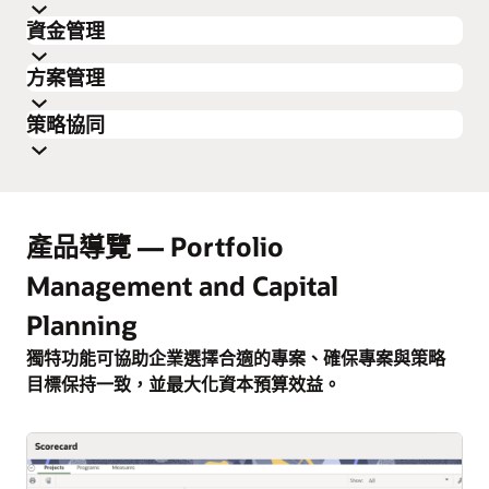
資金管理
根據專案排程建立以角色為基礎的資源需求。複查專案
方案管理
組合中所有專案的資源需求。使用情景規劃來評估不同
使用 Oracle Primavera Cloud 的專用資金頁面，建立並
的專案和資源組合，從而更好地實現業務目標。
策略協同
限制不同預算類別的資金。根據專案組合中的專案分配
Oracle Primavera Cloud 提供方案管理工具，讓您能夠檢
資金。隨著專案實際更新，直接或透過與財務系統整合
視並更新所有專案中的排程活動。可在整體方案層級概
追蹤資金使用情況。
我們的專案組合計分卡視圖可讓您清楚瞭解所有專案的
括專案的財務狀況與風險。使用彙總度量功能，捕捉基
狀況。記分卡上的分組、排序和內嵌的編輯功能可促進
準與趨勢，以跨專案查看關鍵績效指標 (KPI)。
產品導覽 — Portfolio
資料豐富的討論。您可以使用可配置的評估矩陣對專案
進行評分，並根據其與策略目標和業務目標的整體契合
Management and Capital
度，在每個專案組合中進行優先排序。
Planning
獨特功能可協助企業選擇合適的專案、確保專案與策略
目標保持一致，並最大化資本預算效益。
放大