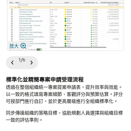
放大
放大
放大
放大
1/6
上
下
一
一
張
張
標準化並精簡專案申請受理流程
投
投
透過在整個組織統一專案提案申請表，提升效率與效能。
影
影
以一致的格式填寫專案細節、客觀評分與預算估算。評分
片
片
可按部門進行自訂，並於更高層級進行全組織標準化。
同步傳達組織的策略目標，協助規劃人員選擇與組織目標
一致的評估準則。