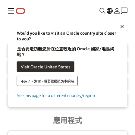
功能表
Close
Oracle
基礎架構
Would you like to visit an Oracle country site closer
to you?
是否要造訪離您所在位置較近的 Oracle 國家/地區網
雲端
站？
Visit Oracle United States
多雲
AI 資料庫
不用了，謝謝，我要繼續造訪本網站
AI Data
Platform
See this page for a different country/region
Cloud @
Customer
應用程式