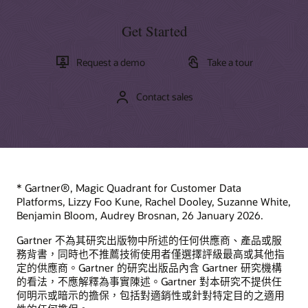
Get Started
探索行銷主題
培養您的 Oracle Marketing 技能
什麼是數位行銷？
Request a demo
Take a tour
Oracle University 提供有助於建立雲端技能、驗證專業知識並
什麼是行動行銷？
加速採用的學習解決方案。透過 Oracle Learning Explorer 方
獲取支援
什麼是行銷 ROI
Contact sales
案獲得免費的基本培訓。
My Oracle Support 登入
免費開始學習
支援政策與實務
所有文件
探索其他學習資源
Cloud Customer Connect
* Gartner®, Magic Quadrant for Customer Data
CX 培訓與認證
Platforms, Lizzy Foo Kune, Rachel Dooley, Suzanne White,
Oracle 引導式學習
Benjamin Bloom, Audrey Brosnan, 26 January 2026.
探索服務
Gartner 不為其研究出版物中所述的任何供應商、產品或服
Oracle Digital Experience Agency
務背書，同時也不推薦技術使用者僅選擇評級最高或其他指
定的供應商。Gartner 的研究出版品內含 Gartner 研究機構
Oracle Customer Success Services
的看法，不應解釋為事實陳述。Gartner 對本研究不提供任
尋找合作夥伴
何明示或暗示的擔保，包括對適銷性或針對特定目的之適用
Cloud Marketplace