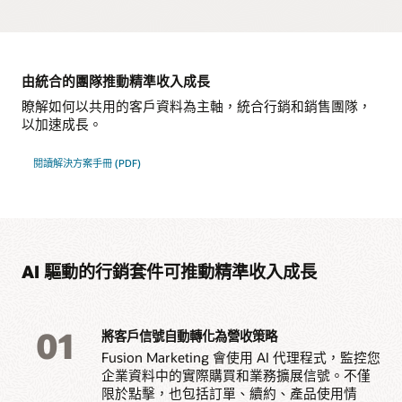
銷人員提供 AI 輔助的個人化客戶參與體驗
根據統一的 Fusion 資料建
根據共同的營收目標，協調
客戶為中心的多通路行銷活動。
立受眾，實現精準定位和個
行銷和銷售行動。
人化。
跨電子郵件、行動裝置、簡
使用內建的測試和機器學習
透過內建的行銷活動意見回
訊和推播通知，設計、推出
模型，決定最理想的內容、
跨通路協調行銷活動
允許行銷和銷售人員共同檢
協調客戶歷程，並根據行為
饋機制，持續提升績效。
並自動執行行銷活動。
優惠和發送時間。
視潛在客戶和客戶績效，確
和購買訊號即時調整。
由統合的團隊推動精準收入成長
跨電子郵件、網路、活動和
保彼此步調一致。
使用 AI 輔助的受眾區隔與
大規模管理和保護客戶資
社群媒體，自動執行跨通路
瞭解如何以共用的客戶資料為主軸，統合行銷和銷售團隊，
預測鎖定功能，更有效地與
料，確保符合規範及可靠
行銷活動。
透過進階分析、儀表板和歸
以加速成長。
客戶互動。
性。
因報告，評估行銷工作的影
使用 AI 輔助工作流程，識
響力。
建立由活動觸發的行為式歷
與 Fusion Unity Data
別出最接近成交的潛在客
程，在正確的時機觸及客
Platform 和 Oracle CX 應用
閱讀解決方案手冊 (PDF)
戶，並對其進行評分與培
與 Oracle Fusion Sales 和
戶。
程式連結，實現一致且資料
養。
更廣泛的 Fusion
導向的行銷執行力。
Applications 套件原生整
根據客戶的行為和購買階
合，實現閉環式營收追蹤。
段，提供個人化內容與自適
探索 Responsys Campaign Management
應歷程。
AI 驅動的行銷套件可推動精準收入成長
探索 Eloqua Marketing Automation
01
將客戶信號自動轉化為營收策略
Fusion Marketing 會使用 AI 代理程式，監控您
企業資料中的實際購買和業務擴展信號。不僅
限於點擊，也包括訂單、續約、產品使用情