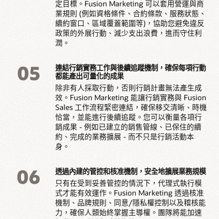
定目標。Fusion Marketing 可以套用營運與商
業規則 (例如資格條件、合約條款、服務狀態、
續約窗口、區域覆蓋範圍等)，協助您避免違反
政策的外展行動、減少支出浪費，進而守住利
潤。
05
連結行銷實務工作與後續追蹤機制，確保每項行動
都能產出可量化的成果
除非有人採取行動，否則行銷計畫無法產生成
效。Fusion Marketing 能讓行銷實務與 Fusion
Sales 工作流程緊密連結，確保移交清晰、時機
恰當，並能進行後續追蹤。您可以衡量各項行
銷成果 - 例如已建立的銷售管線、已保住的續
約、完成的業務擴展 - 而不只是行銷活動本
身。
06
透過內建的管控和核准機制，安全地擴展業務規模
只有在受到妥善管控的情況下，代理式執行模
式才能有效運作。Fusion Marketing 透過核准
機制、品牌規則、同意/隱私權控制以及稽核能
力，確保人類始終掌握主導權。團隊將能加速