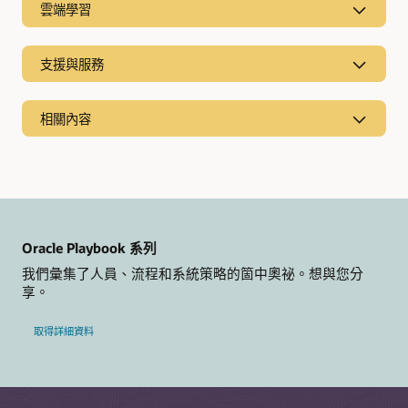
雲端學習
Oracle CX 不僅僅提供電子郵件行銷服務，還能提供即時滿足每
位客戶期望的體驗。
支援與服務
探索分析師報告
相關內容
查看比較
瞭解最新趨勢
Oracle Marketing 與 Salesforce 的比較
適用於 CX 的 Oracle AI
Oracle Marketing 與 Adobe 的比較
Oracle CX 部落格
Oracle Eloqua 與 Pardot 的比較
Oracle Playbook 系列
探索 Oracle Marketing
Oracle Eloqua 與 Marketo 的比較
我們彙集了人員、流程和系統策略的箇中奧祕。想與您分
影片系列：規劃和準備導入 (PDF)
享。
Eloqua Marketing Automation 簡介 (PDF)
Eloqua Advanced Intelligence 簡介 (PDF)
取得詳細資料
Responsys Campaign Management 簡介 (PDF)
Responsys AI 簡介 (PDF)