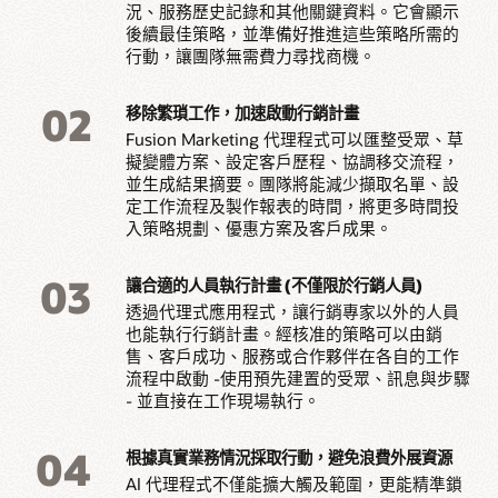
況、服務歷史記錄和其他關鍵資料。它會顯示
後續最佳策略，並準備好推進這些策略所需的
行動，讓團隊無需費力尋找商機。
02
移除繁瑣工作，加速啟動行銷計畫
Fusion Marketing 代理程式可以匯整受眾、草
擬變體方案、設定客戶歷程、協調移交流程，
並生成結果摘要。團隊將能減少擷取名單、設
定工作流程及製作報表的時間，將更多時間投
入策略規劃、優惠方案及客戶成果。
03
讓合適的人員執行計畫 (不僅限於行銷人員)
透過代理式應用程式，讓行銷專家以外的人員
也能執行行銷計畫。經核准的策略可以由銷
售、客戶成功、服務或合作夥伴在各自的工作
流程中啟動 -使用預先建置的受眾、訊息與步驟
- 並直接在工作現場執行。
04
根據真實業務情況採取行動，避免浪費外展資源
AI 代理程式不僅能擴大觸及範圍，更能精準鎖