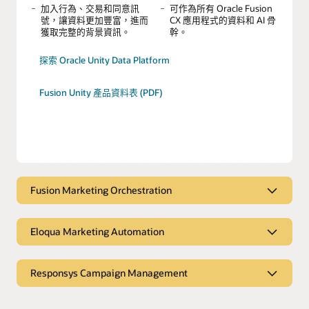
加入行為、交易和同意訊
可作為所有 Oracle Fusion
號，讓資料更加豐富，進而
CX 應用程式的資料和 AI 骨
獲取完整的背景資訊。
幹。
探索 Oracle Unity Data Platform
Fusion Unity 產品資料表 (PDF)
Fusion Marketing Orchestration
一款由 AI 驅動的行銷協調引擎，可連結受
眾、通路與行銷活動，進而實現可量化的
Eloqua Marketing Automation
營收影響
B2B 行銷自動化平台可協助團隊透過內嵌
AI 設計個人化行銷活動、鑑別潛在客戶資
使用 AI 驅動的觸發機制與
以最少的人力作業，自動完
Responsys Campaign Management
格，並推動營收成長
洞察力，設計、推出並最佳
成行銷活動建立、內容交付
一款企業級的跨通路平台，可協助 B2C 行
化多通路行銷活動。
及潛在客戶資格鑑別。
在各種線上和線下通路以及整個買家旅程階段，設計並執行以