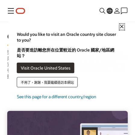
功能表
Close
Oracle Marketing
Would you like to visit an Oracle country site closer
to you?
是否要造訪離您所在位置較近的 Oracle 國家/地區網
要建立有意義的聯繫，首先要瞭解您的受眾。Oracle Marketing
站？
是由 AI 驅動的完整行銷套件，可讓行銷人員統一所有來源的客戶
資料，並透過易於使用的介面啟動個人化的多通路行銷活動。培
Visit Oracle United States
養和吸引高度針對性的受眾，為銷售人員創造對話機會，並建立
持久的客戶關係。
不用了，謝謝，我要繼續造訪本網站
要求示範
與 Oracle 銷售人員交談
See this page for a different country/region