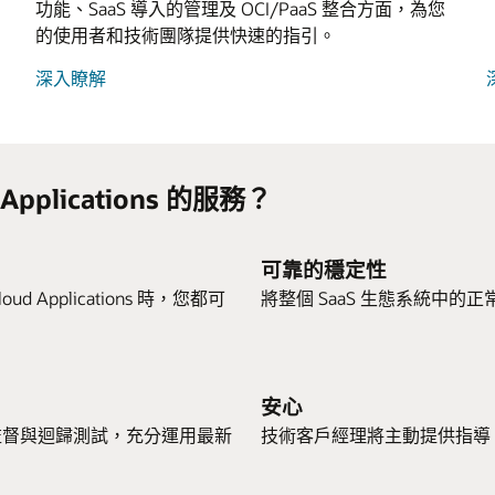
功能、SaaS 導入的管理及 OCI/PaaS 整合方面，為您
的使用者和技術團隊提供快速的指引。
適
深入瞭解
用
於
A
SaaS
的
pplications 的服務？
Oracle
Mission
Critical
可靠的穩定性
Support
loud Applications 時，您都可
將整個 SaaS 生態系統中
安心
度監督與迴歸測試，充分運用最新
技術客戶經理將主動提供指導，