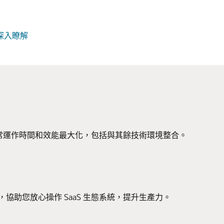
關
深入瞭解
於
I
評
估
服
務
的正常運作時間和效能最大化，包括與其餘技術環境整合。
協助您放心操作 SaaS 生態系統，提升生產力。