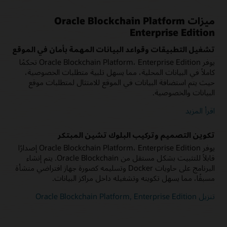
ميزات Oracle Blockchain Platform
الإعداد والنشر السريعان
Enterprise Edition
توفر وحدة تحكم Oracle Blockchain Platform Console إدارة
وتكوين ومراقبة بسيطة لكل طبعة باستخدام واجهة مستخدم الويب أو
تشغيل التطبيقات وقواعد البيانات المهمة بأمان في الموقع
مجموعة واسعة من واجهات برمجة تطبيقات REST. يمكنك بسهولة
يوفر Oracle Blockchain Platform، Enterprise Edition تحكمًا
إنشاء شبكة بلوك تشين المستندة إلى Hyperledger Fabric
وتشغيلها بمجرد إخراجها من عبوتها.
كاملاً في البيانات المحلية، مما يسهل تلبية متطلبات الخصوصية،
حيث يتم استضافة البيانات في الموقع للامتثال لمتطلبات موقع
البيانات والخصوصية.
اقرأ المزيد
تكوين التصميم وتركيب البلوك تشين المبتكر
يوفر Oracle Blockchain Platform، Enterprise Edition إصدارًا
قابلاً للتثبيت بشكل مستقل من Oracle Blockchain. يتم إنشاء
البرنامج على حاويات Docker وتسليمه كصورة جهاز افتراضي منشأة
مسبقًا، مما يسهل تكوينه وتشغيله داخل مراكز البيانات.
تنزيل Oracle Blockchain Platform, Enterprise Edition