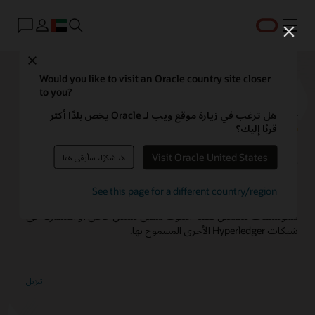
القائمة
Close
Oracle Blockchain Enterprise
Would you like to visit an Oracle country site closer
to you?
Edition
هل ترغب في زيارة موقع ويب لـ Oracle يخص بلدًا أكثر
قربًا إليك؟
يعتمد Oracle Blockchain Platform، Enterprise Edition على
Visit Oracle United States
لا، شكرًا، سأبقى هنا
Hyperledger Fabric مفتوح المصدر، وهو النظام الأساسي الرائد في
المجال لتقنية البلوك تشين للأعمال. توفر تقنية البلوك تشين المُرخصة
محليًا خيارات المرونة وخصوصية البيانات لنشر تقنية البلوك تشين في
See this page for a different country/region
مراكز بيانات العميل أو في سحابات الجهات الخارجية. وهذا يسمح
للمؤسسات بتشغيل تقنية البلوك تشين بشكل خاص أو المشاركة في
شبكات Hyperledger الأخرى المسموح بها.
تنزيل