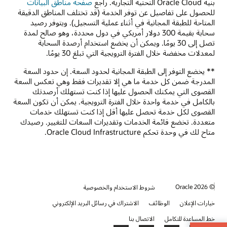
بنية Oracle Cloud التحتية التجارية. راجع
صفحة مناطق البيانات
للحصول على تفاصيل عن توفر الخدمة (قد تختلف المناطق الدقيقة
المتاحة للطبقة المجانية في أثناء عملية التسجيل). ويتوفر رصيد
سحابة بقيمة 300 دولار أمريكي في دول محددة، وهو صالح لمدة
تصل إلى 30 يومًا. ويمكن أن يخضع استخدام أرصدة السحابة
لمعدلات مخفضة خلال الفترة الترويجية التي تبلغ 30 يومًا.
** يخضع التوفر إلى الطبقة المجانية لحدود السعة. إن حدود السعة
المدرجة ضمن كل خدمة ما هي إلا تقديرات فقط وهي تعكس السعة
القصوى التي يمكنك الحصول عليها إذا كنت تستهلك أرصدتك
بالكامل في خدمة واحدة خلال الفترة الترويجية. يمكن أن تكون السعة
القصوى لكل خدمة تحصل عليها أقل إذا كنت تستهلك خدمات
متعددة. تخضع قائمة الخدمات وتقديرات السعات للتغيير. ‏‫رصيدك
متاح لك في وحدة تحكم Oracle Cloud Infrastructure.
© 2026 Oracle
شروط الاستخدام والخصوصية
خيارات الإعلان
الوظائف
الاشتراك في رسائل البريد الإلكتروني
خط المساعدة للتكامل
الاتصال بنا