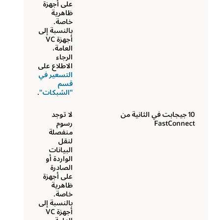
على أجهزة
ظاهرية
خاصة.
بالنسبة إلى
أجهزة VC
العامة،
الرجاء
الاطلاع على
التسعير في
قسم
"الشبكات"
.
10 جيجابت في الثانية من
لا توجد
FastConnect
رسوم
منفصلة
لنقل
البيانات
الواردة أو
الصادرة
على أجهزة
ظاهرية
خاصة.
بالنسبة إلى
أجهزة VC