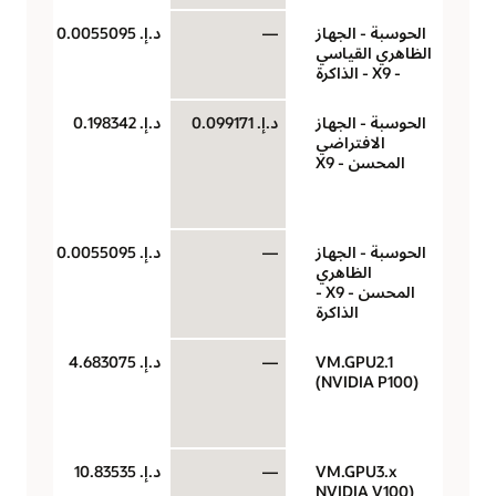
الحوسبة - الجهاز
—
د.إ.‏ 0.0055095
جيج
الظاهري القياسي
لكل
- X9 - الذاكرة
الحوسبة - الجهاز
د.إ.‏ 0.099171
د.إ.‏ 0.198342
‏‫U
الافتراضي
(وح
المحسن - X9
حو
سا
الحوسبة - الجهاز
—
د.إ.‏ 0.0055095
جيج
الظاهري
لكل
المحسن - X9 -
الذاكرة
VM.GPU2.1
—
د.إ.‏ 4.683075
وحد
(NVIDIA P100)
معا
رس
الس
VM.GPU3.x
—
د.إ.‏ 10.83535
وحد
(NVIDIA V100
معا