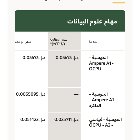
مهام علوم البيانات
سعر المقارنة
الخدمة
سعر الوحدة
(/vCPU)*
الحوسبة -
د.إ.‏ 0.03673
د.إ.‏ 0.03673
‏‫U
Ampere A1 -
(وح
OCPU
حو
سا
الحوسبة -
—
د.إ.‏ 0.0055095
جيج
Ampere A1 -
لكل
الذاكرة
الحوسبة - قياسي
د.إ.‏ 0.025711
د.إ.‏ 0.051422
‏‫U
- A2‏ - OCPU
(وح
حو