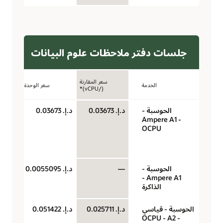
جلسات دفتر ملاحظات علوم البيانات
سعر المقارنة
الخدمة
سعر الوحدة
(/vCPU)*
الحوسبة -
د.إ.‏ 0.03673
د.إ.‏ 0.03673
‏‫U
Ampere A1 -
(وح
OCPU
حو
سا
الحوسبة -
—
د.إ.‏ 0.0055095
جيج
Ampere A1 -
لكل
الذاكرة
الحوسبة - قياسي
د.إ.‏ 0.025711
د.إ.‏ 0.051422
‏‫U
- A2‏ - OCPU
(وح