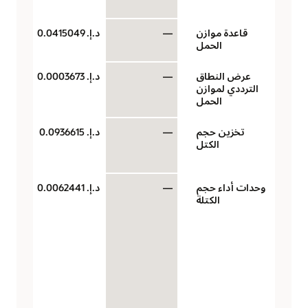
الس
قاعدة موازن
—
د.إ.‏ 0.0415049
ساع
الحمل
الح
عرض النطاق
—
د.إ.‏ 0.0003673
مي
الترددي لموازن
ثان
الحمل
سا
تخزين حجم
—
د.إ.‏ 0.0936615
سعة
الكتل
بال
لكل
وحدات أداء حجم
—
د.إ.‏ 0.0062441
وح
الكتلة
الأ
جيج
دول
أمر
للأ
الم