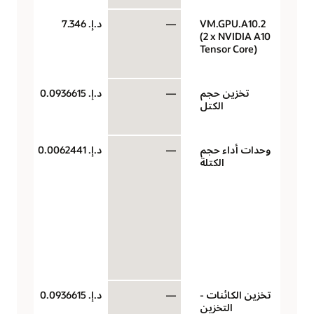
VM.GPU.A10.2
—
د.إ.‏ 7.346
وحد
(2 x NVIDIA A10
معا
Tensor Core)
رس
الس
تخزين حجم
—
د.إ.‏ 0.0936615
سعة
الكتل
بال
لكل
وحدات أداء حجم
—
د.إ.‏ 0.0062441
وح
الكتلة
الأ
جيج
دول
أمر
للأ
الم
تخزين الكائنات -
—
د.إ.‏ 0.0936615
سعة
التخزين
بال