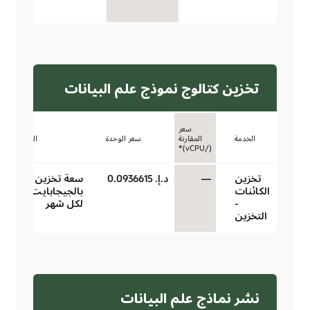
لكل
تخزين كتالوج نموذج علم البيانات
سعر
الخدمة
المقارنة
سعر الوحدة
الوحدة
(/vCPU)*
تخزين
—
د.إ.‏ 0.0936615
سعة تخزين
الكائنات
بالجيجابايت
-
لكل شهر
التخزين
نشر نماذج علم البيانات