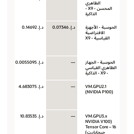
الظاهري
لكل
المحسن - X9 -
الذاكرة
الحوسبة - الأجهزة
د.إ.‏ 0.07346
د.إ.‏ 0.14692
‏‫U
الافتراضية
(وح
القياسية - X9
حو
سا
الحوسبة - الجهاز
—
د.إ.‏ 0.0055095
جيج
الظاهري القياسي
لكل
- X9 - الذاكرة
VM.GPU2.1
—
د.إ.‏ 4.683075
وحد
(NVIDIA P100)
معا
رس
الس
VM.GPU3.x
—
د.إ.‏ 10.83535
وحد
(NVIDIA V100
معا
Tensor Core – 16
رس
جيجابايت)
الس