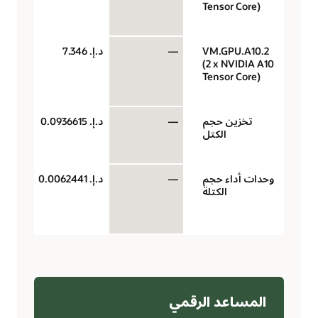
Tensor Core)
رس
الس
VM.GPU.A10.2
—
د.إ.‏ 7.346
وحد
(2 x NVIDIA A10
معا
Tensor Core)
رس
الس
تخزين حجم
—
د.إ.‏ 0.0936615
سعة
الكتل
بال
لكل
وحدات أداء حجم
—
د.إ.‏ 0.0062441
وح
الكتلة
الأ
جيج
في 
المساعد الرقمي