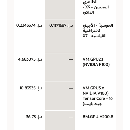
الظاهري
لكل
المحسن - X9 -
الذاكرة
الحوسبة - الأجهزة
د.إ.‏ 0.1171687
د.إ.‏ 0.2343374
‏‫U
الافتراضية
(وح
القياسية - X7
حو
سا
VM.GPU2.1
—
د.إ.‏ 4.683075
وحد
(NVIDIA P100)
معا
رس
الس
VM.GPU3.x
—
د.إ.‏ 10.83535
وحد
(NVIDIA V100
معا
Tensor Core – 16
رس
جيجابايت)
الس
BM.GPU.H200.8
—
د.إ.‏ 36.73
وحد
معا
رس