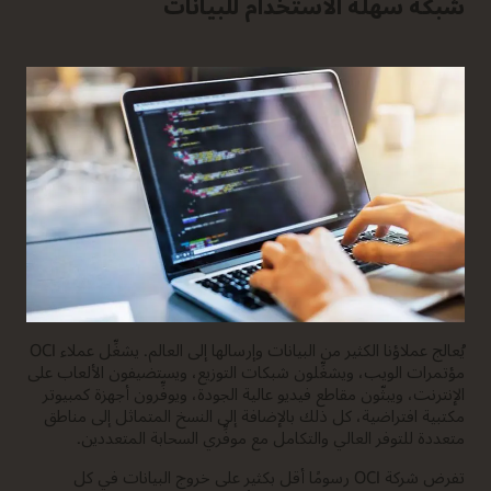
شبكة سهلة الاستخدام للبيانات
يُعالج عملاؤنا الكثير من البيانات وإرسالها إلى العالم. يشغِّل عملاء OCI
مؤتمرات الويب، ويشغِّلون شبكات التوزيع، ويستضيفون الألعاب على
الإنترنت، ويبثّون مقاطع فيديو عالية الجودة، ويوفِّرون أجهزة كمبيوتر
مكتبية افتراضية، كل ذلك بالإضافة إلى النسخ المتماثل إلى مناطق
متعددة للتوفر العالي والتكامل مع موفِّري السحابة المتعددين.
تفرض شركة OCI رسومًا أقل بكثير على خروج البيانات في كل