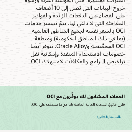
خروج البيانات التي تصل إلى 10 أضعاف،
على القضاء على الدفعات الزائدة والفواتير
المفاجئة التي لا داعي لها. يتمّ تسعير خدمات
OCI بالسعر نفسه لجميع المناطق العالمية
(بما في ذلك المناطق الحكومية) ومنطقة
OCI المخصَّصة وOracle Alloy. تتوفر أيضًا
خصومات الاستخدام المنفذة وإمكانية نقل
تراخيص البرامج والمكافآت لاستهلاك OCI.
العملاء المشابون لك يوفِّرون مع OCI
قارن فاتورة السحابة الحالية الخاصة بك مع ما ستدفعه على OCI.
طلب مقارنة فاتورة