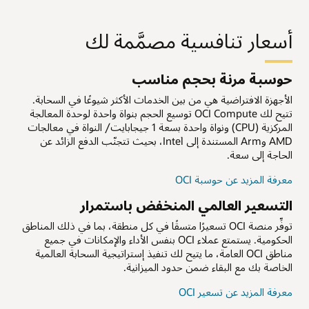
أسعار تنافسية مصمَّمة لك
حوسبة مرنة بحجم مناسب
الأجهزة الافتراضية هي من بين الخدمات الأكثر شيوعًا في السحابة.
تتيح لك OCI Compute توسيع الحجم بنواة واحدة لوحدة المعالجة
المركزية (CPU) ونواة واحدة بسعة 1 جيجابايت/ النواة في معالجات
AMD وArm المستندة إلى Intel، بحيث تتجنّب الدفع الزائد عن
الحاجة إلى سعة.
معرفة المزيد عن حوسبة OCI‏
التسعير العالمي المنخفض باستمرار
توفِّر منصة OCI تسعيرًا متسقًا في كل منطقة، بما في ذلك المناطق
الحكومية. يستمتع عملاء OCI بنفس الأداء والإمكانات في جميع
مناطق OCI العامة، ما يتيح لك تنفيذ إستراتيجية السحابة العالمية
الخاصة بك مع البقاء ضمن حدود الميزانية.
معرفة المزيد عن تسعير OCI‏