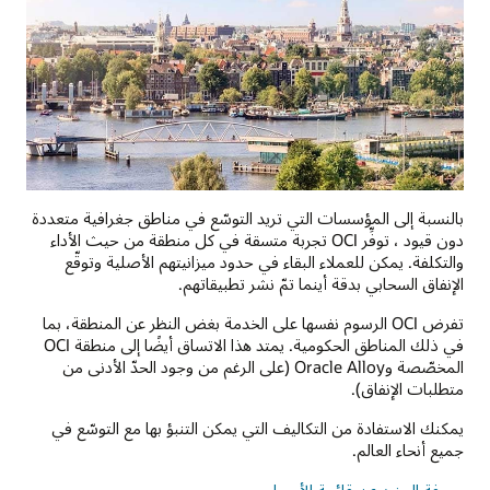
بالنسبة إلى المؤسسات التي تريد التوسّع في مناطق جغرافية متعددة
دون قيود ، توفِّر OCI تجربة متسقة في كل منطقة من حيث الأداء
والتكلفة. يمكن للعملاء البقاء في حدود ميزانيتهم الأصلية وتوقّع
الإنفاق السحابي بدقة أينما تمّ نشر تطبيقاتهم.
تفرض OCI الرسوم نفسها على الخدمة بغض النظر عن المنطقة، بما
في ذلك المناطق الحكومية. يمتد هذا الاتساق أيضًا إلى منطقة OCI
المخصّصة وOracle Alloy (على الرغم من وجود الحدّ الأدنى من
متطلبات الإنفاق).
يمكنك الاستفادة من التكاليف التي يمكن التنبؤ بها مع التوسّع في
جميع أنحاء العالم.
معرفة المزيد عن قائمة الأسعار