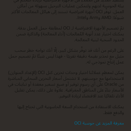
بيئة الحوسبة لديهم ولتمكين عمليات الترحيل بسهولة من أماكن
العمل. توفِّر OCI أجهزة افتراضية تستند إلى هياكل المعالجات الأكثر
شيوعًا: AMD وArm وIntel.
تمّ تصميم الأجهزة الافتراضية لـ OCI لمطابقة حمل العمل بدقة.
يمكنك اختيار عدد أنوية المُعالجات (أداء المعالجة) والذاكرة ضمن
الحدود السخية لبنية المعالجة.
على الرغم من أنك قد توفِّر بشكل كبير، إلّا أنك تواجه خطر سحب
مثيل مع تحذير بقيمة دقيقة تقريبًا - فهذا ليس شيئًا تمّ تصميم حمل
عمل إنتاج نموذجي له.
يمكن لمعظم عملائنا اختيار وحدات تخزين كتل OCI (الإعداد المتوازن)
لاستخدامها مع حوسبتهم. لا تشتمل أسعار التخزين السحابي المباشرة
من Oracle على أي رسوم توفير أو صيغ تسعير معقدة أو تباينات في
الأسعار بناءً على المناطق الجغرافية. علاوة على ذلك، يمكن تقليل
الأداء تلقائيًا عند الاقتضاء لزيادة التوفير.
يمكنك الاستفادة من استخدام السعة الحاسوبية التي تحتاج إليها
والدفع فقط.
معرفة المزيد عن حوسبة OCI‏