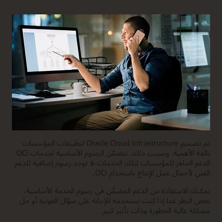
تم تصميم Oracle Cloud Infrastructure لتطبيقات المؤسسات
بالغة الأهمية. وبسبب ذلك، تتضمّن الرسوم الأساسية لخدمات OCI
الدعم الجاهز للمؤسسات لتلك الخدمات-لا توجد رسوم إضافية للدعم
الفني لأحمال عمل الإنتاج باستخدام OCI.
يمكنك الاستفادة من الدعم المضمَّن في رسوم الخدمة الأساسية،
بغض النظر عما إذا كنت تستخدمه للإجابة على سؤال الفوترة أو حل
مشكلة عالية الخطورة وذات تأثير كبير.