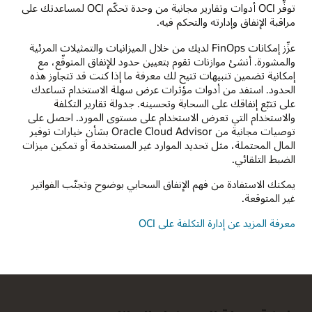
توفِّر OCI أدوات وتقارير مجانية من وحدة تحكّم OCI لمساعدتك على
مراقبة الإنفاق وإدارته والتحكم فيه.
عزِّز إمكانات FinOps لديك من خلال الميزانيات والتمثيلات المرئية
والمشورة. أنشئ موازنات تقوم بتعيين حدود للإنفاق المتوقّع، مع
إمكانية تضمين تنبيهات تتيح لك معرفة ما إذا كنت قد تتجاوز هذه
الحدود. استفد من أدوات مؤثرات عرض سهلة الاستخدام تساعدك
على تتبّع إنفاقك على السحابة وتحسينه. جدولة تقارير التكلفة
والاستخدام التي تعرض الاستخدام على مستوى المورد. احصل على
توصيات مجانية من Oracle Cloud Advisor بشأن خيارات توفير
المال المحتملة، مثل تحديد الموارد غير المستخدمة أو تمكين ميزات
الضبط التلقائي.
يمكنك الاستفادة من فهم الإنفاق السحابي بوضوح وتجنّب الفواتير
غير المتوقعة.
معرفة المزيد عن إدارة التكلفة على OCI‏