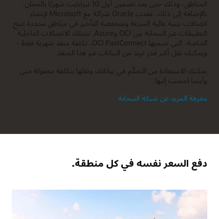
المناطق، وذلك حتى بعد تضمين أول 10 تيرابايت شهريًا بالمجان.
بالإضافة إلى ذلك، عقدت Oracle شراكة مع Microsoft لإنشاء
اتصالات بينية عالية السرعة ومنخفضة التأخير في مناطق محددة تتيح
التطبيقات عبر السحابة بين OCI وAzure. تمتلك الاتصالات الداخلية
الخاصة، التي نسميها OCI FastConnect، تكلفة منفذ شهرية فقط -
ويمكنك نقل أكبر قدر تريد من البيانات عبر هذا المنفذ.
يمكنك الاستفادة من التحكّم في بياناتك ونقلها بتكلفة معقولة متى
وأينما احتجت إليها.
معرفة المزيد عن شبكة السحابة
دفع السعر نفسه في كل منطقة.