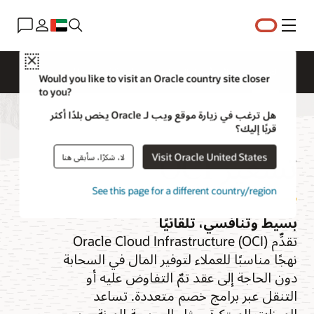
القائمة
Close
التسعير
قائمة أسعار السحابة
Universal Credits
Would you like to visit an Oracle country site closer
to you?
هل ترغب في زيارة موقع ويب لـ Oracle يخص بلدًا أكثر
قربًا إليك؟
تسعير OCI
Visit Oracle United States
لا، شكرًا، سأبقى هنا
See this page for a different country/region
بسيط وتنافسي، تلقائيًا
تقدِّم Oracle Cloud Infrastructure (OCI)
نهجًا مناسبًا للعملاء لتوفير المال في السحابة
دون الحاجة إلى عقد تمّ التفاوض عليه أو
التنقل عبر برامج خصم متعددة. تساعد
الميزات المبتكرة، مثل الحوسبة المرنة ورسوم