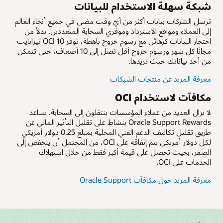
شبكة سهلة الاستخدام للبيانات
ترسل الشركات بيانات أكثر من أيّ وقت مضى في جميع أنحاء العالم
إلى العملاء ومواقع الاسترداد وموفري السحابة المتعددين. بدلاً من
احتجاز البيانات كرهائن مع رسوم خروج باهظة، توفر OCI 10 تيرابايت
مجانًا كل شهر ورسوم خروج أقل تصل إلى 10 أضعاف، حتى تتمكن
من أخذ بياناتك حيث تريدها.
معرفة المزيد عن منتجات الشبكات
مكافآت لاستخدام OCI
لا يزال العديد من عملاء المؤسسات ينتقلون إلى السحابة. يساعد
Oracle Support Rewards بنشاط على تقليل التأثير المالي عن
طريق تقليل تكاليف الدعم الفني المحلية بمبلغ 0.25 دولار أمريكي
لكل دولار أمريكي يتم إنفاقه على OCI، من المحتمل أن ينخفض إلى
الصفر، بحيث تحصل على قيمة أكبر فقط من خلال استهلاك
الخدمات على OCI.
معرفة المزيد حول مكافآت Oracle Support