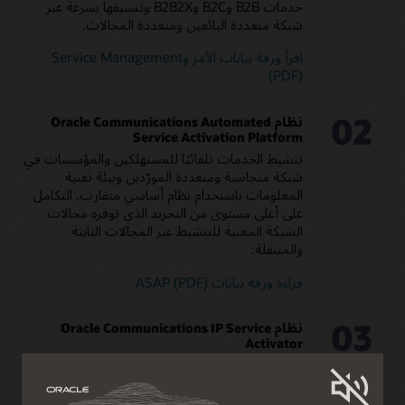
خدمات B2B وB2C وB2B2X وتنسيقها بسرعة عبر
شبكة متعددة البائعين ومتعددة المجالات.
اقرأ ورقة بيانات الأمر وService Management
(PDF)
02
نظام Oracle Communications Automated
Service Activation Platform
تنشيط الخدمات تلقائيًا للمستهلكين والمؤسسات في
شبكة متجانسة ومتعددة المورّدين وبيئة تقنية
المعلومات باستخدام نظام أساسي متقارب. التكامل
على أعلى مستوى من التجريد الذي توفره مجالات
الشبكة المعنية للتنشيط عبر المجالات الثابتة
والمتنقلة.
قراءة ورقة بيانات ASAP (PDF)
03
نظام Oracle Communications IP Service
Activator
أتمتة توفير خدمات IP/Ethernet المعقدة وتطبيقات
الشبكة عبر شبكات مادية متنوعة وشبكات
SDN/NFV. دعم التحكم في الخدمة في الوقت