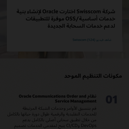
خدمة. إدارة جميع الأوامر الفنية التي تتطلب تصميم الخدمة
وتخصيص الموارد وإجراءات التنسيق عبر تنسيق الشبكة والأنظمة
شركة Swisscom اختارت Oracle لإنشاء بنية
الأخرى.
خدمات أساسية/OSS موفرة للتطبيقات
تنسيق شرائح الشبكة
لدعم خدمات السحابة الجديدة
نسِّق شرائح الشبكة من طرف إلى طرف باستخدام حل متعدد
الطبقات بإمكانيات تم إنشاؤها مسبقًا، بما في ذلك CSMF وNSMF
وNSSMF. يعمل الحل أيضًا مع وحدات خارجية لتمكين التنسيق
شاهد فيديو Swisscom (1:24)
متعدد الموردين بين الشرائح.
Oracle Unified Orchestration (PDF)
تقرير Appledore Research: تنسيق الخدمة متعددة المجالات
لأتمتة سحابة الاتصالات
مكونات التنظيم الموحد
01
نظام Oracle Communications Order and
Service Management
قم بتنسيق الأوامر وخدمات الشبكة المرتبطة
للخدمات التقليدية والرقمية طوال دورة حياتها بالكامل
من خلال تطبيق سحابي أصلي بالكامل يدعم
DevOps وCI/CD يتيح لمقدمي الخدمات تصميم