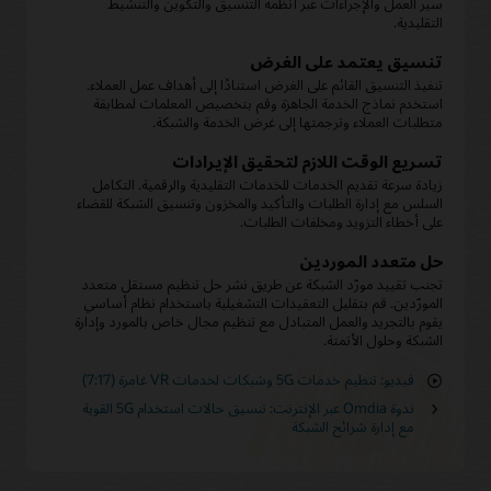
سير العمل والإجراءات عبر أنظمة التنسيق والتكوين والتنشيط
التقليدية.
تنسيق يعتمد على الغرض
تنفيذ التنسيق القائم على الغرض استنادًا إلى أهداف عمل العملاء.
استخدم نماذج الخدمة الجاهزة وقم بتخصيص المعلمات لمطابقة
متطلبات العملاء وترجمتها إلى غرض الخدمة والشبكة.
تسريع الوقت اللازم لتحقيق الإيرادات
زيادة سرعة تقديم الخدمات للخدمات التقليدية والرقمية. التكامل
السلس مع إدارة الطلبات والتأكيد والمخزون وتنسيق الشبكة للقضاء
على أخطاء التزويد ومخلفات الطلبات.
حل متعدد الموردين
تجنب تقييد مورّد الشبكة عن طريق نشر حل تنظيم مستقل متعدد
المورّدين. قم بتقليل التعقيدات التشغيلية باستخدام نظام أساسي
يقوم بالتجريد والعمل المتبادل مع تنظيم مجال خاص بالمورد وإدارة
الشبكة وحلول الأتمتة.
فيديو: تنظيم خدمات 5G وشبكات لخدمات VR غامرة (7:17)
ندوة Omdia عبر الإنترنت: تنسيق حالات استخدام 5G القوية
مع إدارة شرائح الشبكة