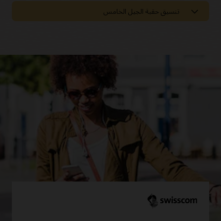
تنسيق حقبة الجيل الخامس
كن جاهزًا لشبكة 5G مع تناغم ديناميكي
قابل للتطوير
تمتع بمزامنة المكتب الخلفي مع المكتب الأمامي الرقمي لتحقيق
قابلية التطوير والمرونة التشغيلية من خلال الأتمتة. تكوين عمليات
سير عمل تنسيق ديناميكية وتمكين التنسيق متعدد الموردين.
تجربة حسب الطلب
تقديم تجارب ترتيب إيجابية بسلاسة من خلال القنوات الرقمية من
خلال التنسيق الموحد. حافظ على تزامن المكاتب الخلفية مع المكتب
الأمامي الرقمي لإنشاء تدفق تلقائي عبر عملية التنسيق.
نطاق السحابة والسحابة الأصلية
زيادة مرونة تكنولوجيا المعلومات من خلال نظام أساسي سحابي
أصلي قائم على المعايير ومفتوح. حقق قابلية التوسع وسهولة
الاستخدام من خلال حل يمكنه أتمتة معالجة ملايين المعاملات في
اليوم.
التنسيق الديناميكي
تكوين عمليات سير عمل التنظيم الديناميكي استنادًا إلى الغرض لكل