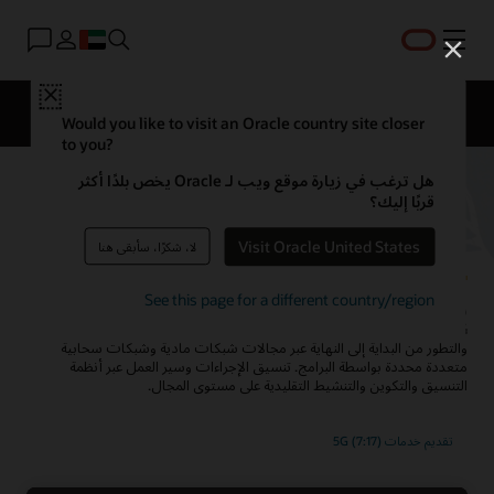
القائمة
Close
Solutions
Consulting Services
قصص العملاء
Would you like to visit an Oracle country site closer
to you?
هل ترغب في زيارة موقع ويب لـ Oracle يخص بلدًا أكثر
التنسيق الموحد - حل تنسيق
قربًا إليك؟
الخدمة السحابية الأصلية
Visit Oracle United States
لا، شكرًا، سأبقى هنا
See this page for a different country/region
سرِّع وقت تحقيق إيرادات الخدمات الثابتة وخدمات الأجهزة المحمولة والرقمية
pre-5G و5G-era. قم بأتمتة تنسيق الخدمة القائم على التصميم والإنشاء
والتطور من البداية إلى النهاية عبر مجالات شبكات مادية وشبكات سحابية
متعددة محددة بواسطة البرامج. تنسيق الإجراءات وسير العمل عبر أنظمة
التنسيق والتكوين والتنشيط التقليدية على مستوى المجال.
تقديم خدمات 5G (7:17)