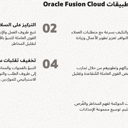
Oracle Fus
02
التركيز على السلا
 والتكيف بسرعة مع متطلبات العملاء
تتبع ظروف العمل والإبل
وافر. تعزيز تطوير الأعمال وزيادة
القوى العاملة للتنبؤ 
لتقليل المخاطر.
04
تخفيف تقلبات سل
راكهم وتطويرهم من خلال تجارب
التنبؤ بالفجوات والمخا
ض القوى العاملة المُتقاعدة وتقليل
إلى ظروف الطلب والتوريد
الاستراتيجي للمورّدين 
رات الحوكمة لفهم المخاطر والفُرص.
اءة التسليم. توسيع مجموعة الإمدادات