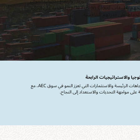
العمالة، وتعطل سلسلة التوريد، وارتفاع تكاليف المواد،
وتقلص هوامش الربح، تمنحهم تطبيقات Oracle Fusion Cloud القدرة على التركيز
الحفاظ على قدرتهم التنافسية.
وجيا والاستراتيجيات الرابحة
تحدد شركة Arion Research الاتجاهات الرئيسة والاستثمارات التي تعزز النمو في سوق AEC، مع
لى مواجهة التحديات والاستعداد إلى النجاح.