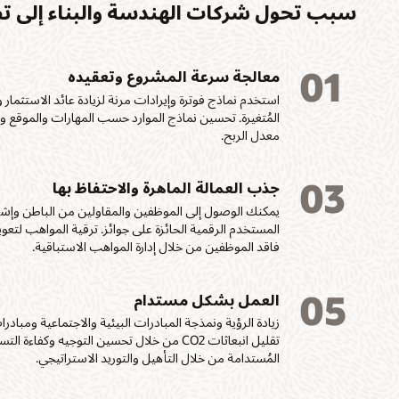
سبب تحول شركات الهندسة والبناء إلى تطبيقات ion Cloud
01
معالجة سرعة المشروع وتعقيده
استخدم نماذج فوترة وإيرادات مرنة لزيادة عائد الاستثمار
المُتغيرة. تحسين نماذج الموارد حسب المهارات والموقع والت
معدل الربح.
03
جذب العمالة الماهرة والاحتفاظ بها
يمكنك الوصول إلى الموظفين والمقاولين من الباطن وإش
المستخدم الرقمية الحائزة على جوائز. ترقية المواهب لتعوي
فاقد الموظفين من خلال إدارة المواهب الاستباقية.
05
العمل بشكل مستدام
زيادة الرؤية ونمذجة المبادرات البيئية والاجتماعية ومباد
تقليل انبعاثات CO2 من خلال تحسين التوجيه وكف
المُستدامة من خلال التأهيل والتوريد الاستراتيجي.