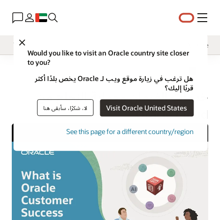
القائمة
Close
Operate
Would you like to visit an Oracle country site closer
to you?
نظرة عامة
Operate
هل ترغب في زيارة موقع ويب لـ Oracle يخص بلدًا أكثر
تنفيذ
قربًا إليك؟
خدمات الضمان وحماية النجاح من
الابتكار
Visit Oracle United States
لا، شكرًا، سأبقى هنا
Oracle Cloud
See this page for a different country/region