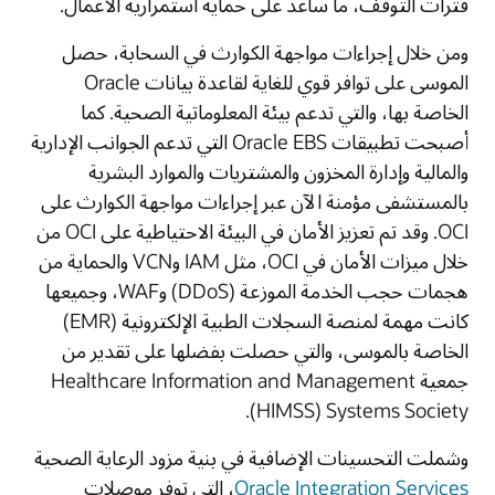
فترات التوقف، ما ساعد على حماية استمرارية الأعمال.
ومن خلال إجراءات مواجهة الكوارث في السحابة، حصل
الموسى على توافر قوي للغاية لقاعدة بيانات Oracle
الخاصة بها، والتي تدعم بيئة المعلوماتية الصحية. كما
أصبحت تطبيقات Oracle EBS التي تدعم الجوانب الإدارية
والمالية وإدارة المخزون والمشتريات والموارد البشرية
بالمستشفى مؤمنة الآن عبر إجراءات مواجهة الكوارث على
OCI. وقد تم تعزيز الأمان في البيئة الاحتياطية على OCI من
خلال ميزات الأمان في OCI، مثل IAM وVCN والحماية من
هجمات حجب الخدمة الموزعة ‏(DDoS) وWAF، وجميعها
كانت مهمة لمنصة السجلات الطبية الإلكترونية ‏(EMR)
الخاصة بالموسى، والتي حصلت بفضلها على تقدير من
جمعية Healthcare Information and Management
Systems Society ‏(HIMSS).
وشملت التحسينات الإضافية في بنية مزود الرعاية الصحية
Oracle Integration Services
، التي توفر موصلات