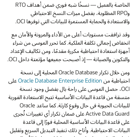
الخاصة بالعميل — نسخًا شبه فوري ضمن أهداف RTO
وRPO المطلوبة، بفضل ميزات النسخ الاحتياطي
والاستعادة والحماية المستمرة للبيانات التي توفرها OCI.
وقد ترافقت مستويات أعلى من الأداء والمرونة والأمان مع
انخفاض إجمالي تكلفة الملكية. كما تحرر الموسى من شراء
أجهزة استعادة احتياطية مكررة مقدمًا، ومن تكاليف الإعداد
والتكوين والصيانة — إذ أصبحت جميعها مؤتمتة داخل OCI.
ومن خلال تكرار Oracle Database المحلية إلى نسخة
احتياطية من
Oracle Database Enterprise Edition
على
OCI، حصل الموسى على راحة بال بفضل وجود نسخة
متسقة من قاعدة البيانات الأساسية تتيح الاستعادة الفورية
للبيانات الحيوية في حال وقوع كارثة. كما ساعد Oracle
Active Data Guard على ضمان تكرار أي تغييرات تُجرى
على قاعدة البيانات الأساسية المحلية فورًا إلى قاعدة
البيانات الاحتياطية. وأتاح ذلك تنفيذ التبديل السريع وتقليل