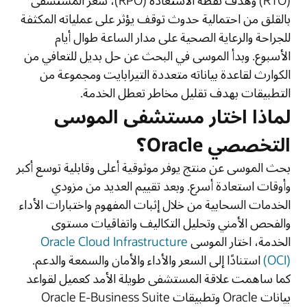
‏(RTO) وهدف نقطة الاستعادة ‏(RPO)، شعر المستشفى
بالقلق من احتمالية حدوث توقف يؤثر على عملياته المكثفة
للجراحة والرعاية الصحية على مدار الساعة طوال أيام
الأسبوع. وبدأ الموسى في البحث عن حل بديل للتعافي من
الكوارث لقاعدة بياناته متعددة التيرابايت ومجموعة من
التطبيقات بهدف تقليل مخاطر تعطل الخدمة.
لماذا اختار مستشفى الموسى
التخصصي Oracle؟
بحث الموسى عن منتج يوفر موثوقية أعلى وقابلية توسع أكبر
وأوقات استعادة أسرع. وبعد تقييم العديد من مزودي
الخدمات السحابية من خلال إثبات المفهوم واختبارات الأداء
والفحص الأمني وتحليل التكاليف واتفاقيات مستوى
الخدمة، اختار الموسى
Oracle Cloud Infrastructure
(OCI)
استنادًا إلى السعر والأداء والأمان والسمعة والدعم.
كما ساهمت علاقة المستشفى طويلة الأمد كعميل لقواعد
بيانات Oracle وتطبيقات Oracle E-Business Suite