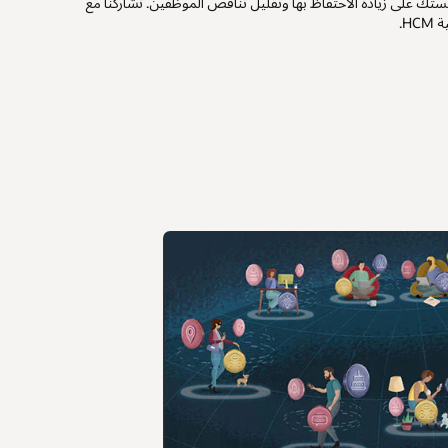
ك على زيادة الاحتفاظ بها وتقليل تناقص الموظفين. تشاركنا مع