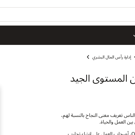
إدارة رأس المال البشري
ن المستوى الجيد
لناس تعريف معنى النجاح بالنسبة لهم،
بين العمل والحياة.
تساعد Oracle ME، وتمثل جزءًا من Oracle Fusion Cloud HCM، أصحاب العمل على إنشاء تجارب