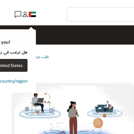
o you?
هل ترغب في زيارة موقع ويب لـ e
طلب عرض توضيحي
nited States
t country/region