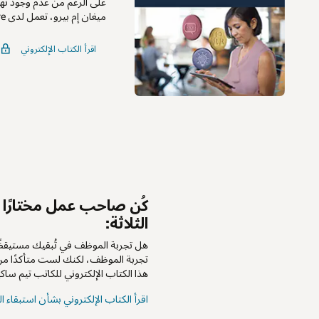
على الرغم من عدم وجود نهج
ميغان إم بيرو، تعمل لدى TalentCulture، لإنشاء كتاب إلكتروني لمساعدتك على بدء هذه الرحلة باستخدام تقنية HCM.
اقرأ الكتاب الإلكتروني
كُن صاحب عمل مختارًا م
الثلاثة:
هل تجربة الموظف في تُبقيك مستيقظً
تجربة الموظف، لكنك لست متأكدًا من أ
هذا الكتاب الإلكتروني للكاتب تيم ساكي
اقرأ الكتاب الإلكتروني بشأن استبقاء المو