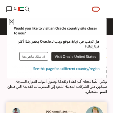
القائمة
Close
نظرة عامة
HCM للمجالات
الحلول
ما الجديد؟
Would you like to visit an Oracle country site closer
to you?
هل ترغب في زيارة موقع ويب لـ Oracle يخص بلدًا أكثر
ما المقصود ببرامج الموارد البشرية؟
قربًا إليك؟
Visit Oracle United States
لا، شكرًا، سأبقى هنا
هل أنت جزء من فريق الموارد البشرية المهتم بمعرفة المزيد عن برامج
See this page for a different country/region
الموارد البشرية؟ حسنًا، أنت في المكان المناسب. في الأساس، يتم
تطوير أدوات الموارد البشرية لتسهيل عمل موظفي الموارد البشرية،
ولكن أيضًا لجعله أكثر كفاءة وتقدمًا. وبدون أدوات الموارد البشرية،
سيكون على الشركات الحديثة اللجوء إلى الممارسات القديمة التي تبطئ
النمو التشغيلي.