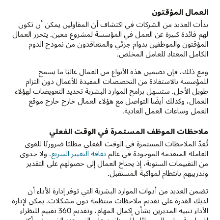
العمال المؤقتون
بدأت العديد من الشركات في اكتشاف أن المقاولين يمكن أن تكون
لهم فائدة كبيرة عن العمل في المؤسسة لمشروع معين. يتحرر العمال
المؤقتون والموظفين بدوام جزئي والمتعاقدون من نموذج الدوم
الكامل المعتاد للعامل المخلص.
ومع ذلك، فإن تضمين هذه الأنواع من العمال غالبًا ما يسمح
للمؤسسة بالاستفادة من التخصصات المفيدة للأعمال دون التزام
طويل الأجل. ستسهل برامج الموارد البشرية تحديد التعويضات لهؤلاء
العمال، وكذلك أيضًا التواصل مع هؤلاء العمال خارج خارج موقع
العمل وساعات العمل العادية.
ملاحظات الموظف المستمرة في الوقت الفعلي
تُعدّ الملاحظات المستمرة في الوقت الفعلي مطلبًا ضروريًا للقوى
العاملة المتقدمة الموجودة في عالم
ثقافة التغيير السريع
. ولا جدوى
من التقييمات السنوية، إذ يحتاج العمال إلى حصولهم على التقدير
وتدريبهم بانتظام لمواكبة المستقبل.
تضمن العديد من أدوات الموارد البشرية التي توفر إدارة الأداء أن
لديك القدرة على تقديم ملاحظات منتظمة دون مشكلات. يمكن لإدارة
الأداء تنبيه المديرين بشأن إكمال المهام، وتقديم 360 تقييم للنظراء
للمراجعة، وإرسال رسائل للموظفين على الفور عند الضرورة، وأكثر