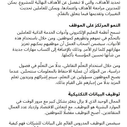
تحديد الأهداف، والتي لا تنفصل عن الأهداف النهائية للمشروع. يمكن
للمديرين مراجعة الأهداف واعتمادها، ويمكن للعاملين تحديث
التغييرات وتقديمها فيما يتعلق بالتقدّم.
النمو المرتكز على الموظف
تسمح أنظمة التعليم الإلكتروني وأدوات الخدمة الذاتية للعاملين
بالتحكم في نموهم وتطورهم كموظفين. ومن خلال باستخدام هذه
الأدوات، سيضمن أصحاب العمل أن موظفيهم يمكنهم تعزيز
مهاراتهم كلما لزم الأمر. وذلك بالإضافة إلى اكتساب مهارات جديدة
من شأنها تحسين المؤسسة بأكملها.
ومن خلال استخدام التعلّم التفاعلي، بدلًا من التعلّم في فصول
دراسية، من المؤكد أن عملية الاحتفاظ بالمعلومات ستتحسَّن. عندما
يصبح الموظفون مسؤولين عن التعلم، سيتم إشراكهم ويريدون تعلم
المزيد بدلًا من إجبارهم على القيام بذلك.
توظيف البيانات التكتيكية
المجال الوحيد الذي لا يزال يتغيّر بشكل كبير مع مرور الوقت في
الموارد البشرية هو التوظيف. مع انتعاش الاقتصاد وازدياد عدد العمال
المتقاعدين، أصبح التوظيف مفضلًا للموظفين.
سيضمن التوظيف المدروس القائم على البيانات للشركات فهم كيفية