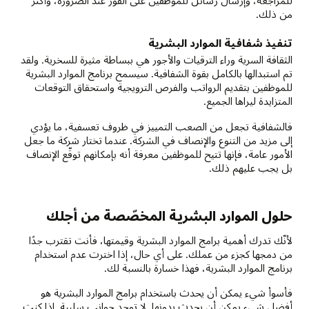
من ذلك.
تنفيذ شفافية الموارد البشرية
الثقافة السرية وراء الترقيات والأجور هي ببساطة مثيرة للسخرية. ولقد
تم استبدالها بالكامل بقوة الشفافية. سيسمح برنامج الموارد البشرية
للموظفين بتقديم الرواتب والفرص الترويجية واستحقاق التوقعات
المتزايدة ليراها الجميع.
فالشفافية تجعل من الصعب التمييز في ظروف تعسفية، ما يؤدي
إلى مزيد من التنوع والإنصاف في الشركة. عندما تختار شركة ما جعل
الأمور عامة، فإنها تتيح للموظفين معرفة أنه بإمكانهم توقّع الإنصاف
بل يجب عليهم ذلك.
حلول الموارد البشرية المخصّصة من أجلك
لأنّك تدرك أهمية برامج الموارد البشرية وقيمتها، فأنت تقترب جدًا
من دمجها كجزء من عملك. على أي حال، إذا اخترت عدم استخدام
برنامج الموارد البشرية، فهذا خسارة بالنسبة لك.
فأسوأ شيء يمكن أن يحدث باستخدام برامج الموارد البشرية هو
أفضل شيء يمكن أن يحدث بدونها. لا توجد جوانب سلبية. إذا كنت