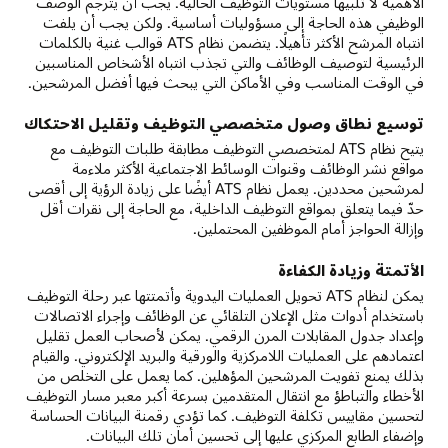
الأهمية لا تلبيها مستويات التوظيف الحالية. يجب أن يترجم الوصف
الوظيفي هذه الحاجة إلى مسؤوليات أساسية. ولكن يجب أن يلفت
انتباه المرشح الأكثر تأهيلًا. يتضمن نظام ATS قوالب غنية بالكلمات
الرئيسية لتوصيف الوظائف والتي تجذب انتباه الأشخاص المناسبين
في الوقت المناسب وفي الأماكن التي يبحث فيها أفضل المرشحين.
توسيع نطاق وصول متخصصي التوظيف وتقليل الاحتكاك
يتيح نظام ATS لمتخصصي التوظيف مطابقة طلبات التوظيف مع
مواقع نشر الوظائف وقنوات الوسائط الاجتماعية الأكثر ملاءمة
لمرشحين محددين. يعمل نظام ATS أيضًا على زيادة الرؤية إلى أقصى
حدّ فيما يتعلق بمواقع التوظيف الداخلية، مع الحاجة إلى نقرات أقل
وإزالة الحواجز أمام الموظفين المحتملين.
الأتمتة وزيادة الكفاءة
يمكن لنظام ATS تحويل العمليات اليدوية وأتمتتها عبر رحلة التوظيف
باستخدام أدوات مثل الإعلان التلقائي عن الوظائف وإجراء الاتصالات
وإعداد جدول المقابلات المرن الرقمي. يمكن لأصحاب العمل تقليل
اعتمادهم على العمليات اللامركزية والورقية والبريد الإلكتروني. والقيام
بذلك يمنع تفويت المرشحين المؤهلين. كما يعمل على التخلص من
الأخطاء والتباطؤ مع انتقال المتقدمين بسرعة أكبر معبر مسار التوظيف
لتحسين مقاييس تكلفة التوظيف. كما تؤدي رقمنة البيانات الحساسة
وإضفاء الطابع المركزي عليها إلى تحسين أمان تلك البيانات.