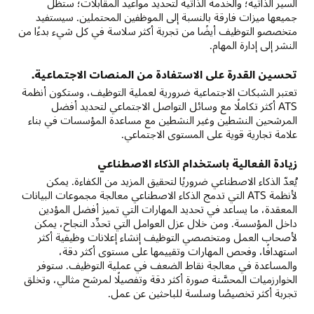
السير الذاتية؛ والخدمة الذاتية لتحديد مواعيد المقابلات؛ ستظل
جميعها ميزات فارقة بالنسبة إلى الموظفين المحتملين. سيستفيد
متخصصو التوظيف أيضًا من تجربة أكثر سلاسة في كل شيء بدءًا من
النشر إلى إدارة المهام.
تحسين القدرة على الاستفادة من المنصات الاجتماعية.
تعتبر الشبكات الاجتماعية ضرورية لعملية التوظيف، وستكون أنظمة
ATS أكثر تكاملًا مع وسائل التواصل الاجتماعي لتحديد أفضل
المرشحين النشطين وغير النشطين مع مساعدة المؤسسات في بناء
علامة تجارية قوية على المستوى الاجتماعي.
زيادة الفعالية باستخدام الذكاء الاصطناعي
يُعدّ الذكاء الاصطناعي ضروريًا لتحقيق المزيد من الكفاءة. يمكن
لأنظمة ATS التي تدمج الذكاء الاصطناعي معالجة مجموعات البيانات
المعقدة، ما يساعد في تحديد المهارات التي تميز أفضل المؤدين
داخل المؤسسة. ومن خلال عزل العوامل التي تحدِّد النجاح، يمكن
لأصحاب العمل ومتخصصي التوظيف إنشاء إعلانات وظيفية أكثر
استهدافًا، وفحص المهارات وتقييمها على مستوى أكثر دقة،
والمساعدة في معالجة نقاط الضعف في عملية التوظيف. ستوفر
الخوارزميات المحسَّنة صورة أكثر دقة وتفصيلًا لمرشح مثالي، وتخلق
تجربة أكثر تخصيصًا وسلسة للباحثين عن عمل.