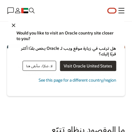
القائمة
Close
Would you like to visit an Oracle country site closer
to you?
هل ترغب في زيارة موقع ويب لـ Oracle يخص بلدًا أكثر
قربًا إليك؟
اكتشف كيف يمكن لفِرق التوظيف جذب
Visit Oracle United States
لا، شكرًا، سأبقى هنا
أفضل المواهب وتعيينها ومضاعفتها
See this page for a different country/region
استكشاف إدارة المواهب
ما المقصود بنظام تتبّع