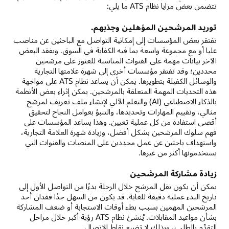
تتضمن بعض مزايا نظام ATS ما يلي:
توريد المرشحين المؤهلين وجذبهم.
تفتقر بعض المؤسسات إلى إمكانية التواصل مع الباحثين عن مناصب
عليا أو مع مجموعة واسعة بما فيه الكفاية في السوق. ويفقد البعض
الآخر بيانات مهمة على القنوات المناسبة للعثور على مرشحين
محددين؛ وقد تفتقر مؤسسات أخرى إلى شهرة علامتها التجارية
والوسائل الكفيلة بتطويرها. يمكن أن يساعد نظام ATS على مواجهة
هذه التحديات المهمة المتعلقة بالمرشحين. يمكن إثراء بعض الأنظمة
بالذكاء الاصطناعي (AI) والتعلم الآلي لإنشاء ملف تعريف لمرشح
مثالي، وتقييم المهارات وتحديدها، والتنبؤ بعوامل النجاح لتحقيق
أقصى استفادة من كل عملية تعيين. وهذا يساعد المؤسسات على
فهم سلوك المرشحين بشكل أفضل، وزيادة شهرة العلامة التجارية،
واستهداف باحثين عن عمل محددين على المنصات والقنوات التي
يستخدمونها أكثر من غيرها.
زيادة مشاركة المرشحين
يمكن أن يكون نقل المرشح خلال الرحلة بدءًا من التواصل الأول إلى
تاريخ البدء عملية دقيقة للغاية. قد يكون من السهل جدًا فقدان أحد
المرشحين المهمين بسبب بطء أوقات الاستجابة أو ضعف المشاركة
بشأن مواعيد المقابلات. يُنشئ نظام ATS رؤية أكبر خلال مراحل
التقدّم بالطلب، وبذلك لا تضيع نقاط الاتصال.