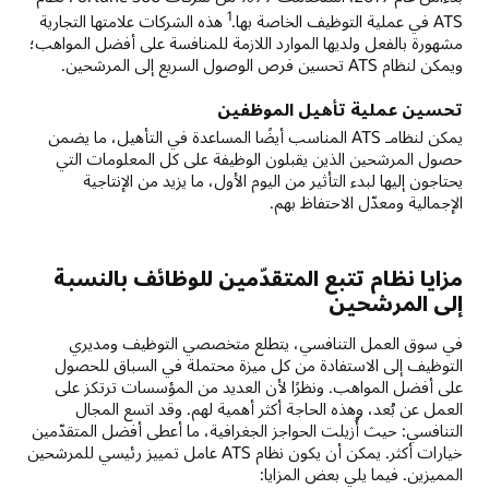
1
ATS في عملية التوظيف الخاصة بها.
هذه الشركات علامتها التجارية
مشهورة بالفعل ولديها الموارد اللازمة للمنافسة على أفضل المواهب؛
ويمكن لنظام ATS تحسين فرص الوصول السريع إلى المرشحين.
تحسين عملية تأهيل الموظفين
يمكن لنظامـ ATS المناسب أيضًا المساعدة في التأهيل، ما يضمن
حصول المرشحين الذين يقبلون الوظيفة على كل المعلومات التي
يحتاجون إليها لبدء التأثير من اليوم الأول، ما يزيد من الإنتاجية
الإجمالية ومعدّل الاحتفاظ بهم.
مزايا نظام تتبع المتقدّمين للوظائف بالنسبة
إلى المرشحين
في سوق العمل التنافسي، يتطلع متخصصي التوظيف ومديري
التوظيف إلى الاستفادة من كل ميزة محتملة في السباق للحصول
على أفضل المواهب. ونظرًا لأن العديد من المؤسسات ترتكز على
العمل عن بُعد، وهذه الحاجة أكثر أهمية لهم. وقد اتسع المجال
التنافسي: حيث أُزيلت الحواجز الجغرافية، ما أعطى أفضل المتقدّمين
خيارات أكثر. يمكن أن يكون نظام ATS عامل تمييز رئيسي للمرشحين
المميزين. فيما يلي بعض المزايا: