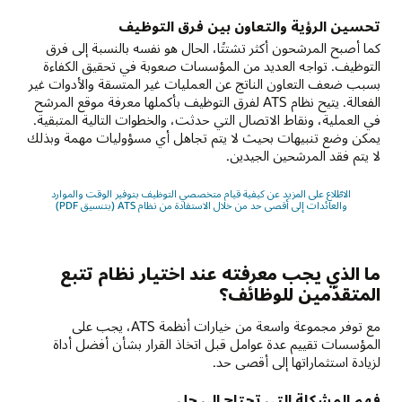
تحسين الرؤية والتعاون بين فرق التوظيف
كما أصبح المرشحون أكثر تشتتًا، الحال هو نفسه بالنسبة إلى فرق
التوظيف. تواجه العديد من المؤسسات صعوبة في تحقيق الكفاءة
بسبب ضعف التعاون الناتج عن العمليات غير المتسقة والأدوات غير
الفعالة. يتيح نظام ATS لفرق التوظيف بأكملها معرفة موقع المرشح
في العملية، ونقاط الاتصال التي حدثت، والخطوات التالية المتبقية.
يمكن وضع تنبيهات بحيث لا يتم تجاهل أي مسؤوليات مهمة وبذلك
لا يتم فقد المرشحين الجيدين.
الاطّلاع على المزيد عن كيفية قيام متخصصي التوظيف بتوفير الوقت والموارد
والعائدات إلى أقصى حد من خلال الاستفادة من نظام ATS (بتنسيق PDF)
ما الذي يجب معرفته عند اختيار نظام تتبع
المتقدّمين للوظائف؟
مع توفر مجموعة واسعة من خيارات أنظمة ATS، يجب على
المؤسسات تقييم عدة عوامل قبل اتخاذ القرار بشأن أفضل أداة
لزيادة استثماراتها إلى أقصى حد.
فهم المشكلة التي تحتاج إلى حل