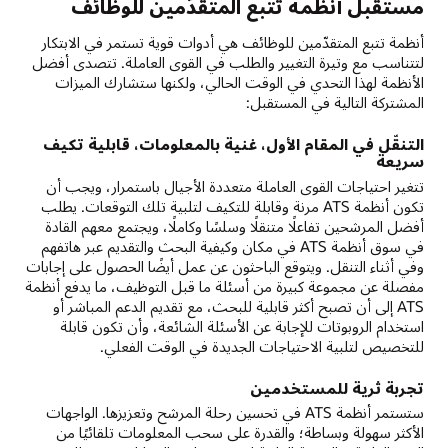
مستقبل أنظمة تتبع المتقدّمين للوظائف
أنظمة تتبع المتقدّمين للوظائف هي أدوات قوية تستمر في الابتكار
لتتناسب مع وتيرة التغيير والطلب في القوى العاملة. تتصدى أفضل
الأنظمة لهذا التحدي في الوقت الحالي، ولكنها ستشارك الميزات
المشتركة التالية في المستقبل:
التنقّل في المقام الأول، غنية بالمعلومات، قابلية تكيف
سريعة
تتغير احتياجات القوى العاملة متعددة الأجيال باستمرار، ويجب أن
تكون أنظمة ATS مرنة وقابلة للتكيف لتلبية تلك التوقعات. يطلب
أفضل المرشحين تفاعلًا متنقلًا وسلسًا وكاملًا، ويجتمع معهم القادة
في سوق أنظمة ATS في مكان وكيفية البحث والتقديم عبر هاتفهم
وفي أثناء التنقل. ويتوقع الباحثون عن عمل أيضًا الحصول على إجابات
مفصلة عن مجموعة كبيرة من أسئلة ما قبل التوظيف، ما يدفع أنظمة
ATS إلى أن تصبح أكثر قابلية للبحث، مع تقديم الدعم المباشر أو
استخدام الروبوتات للإجابة عن الأسئلة الشائعة، وأن تكون قابلة
للتخصيص لتلبية الاحتياجات الجديدة في الوقت الفعلي.
تجربة ثرية للمستخدمين
ستستمر أنظمة ATS في تحسين رحلة المرشح وتعزيزها. الواجهات
الأكثر سهولة وبساطة؛ والقدرة على سحب المعلومات تلقائيًا من