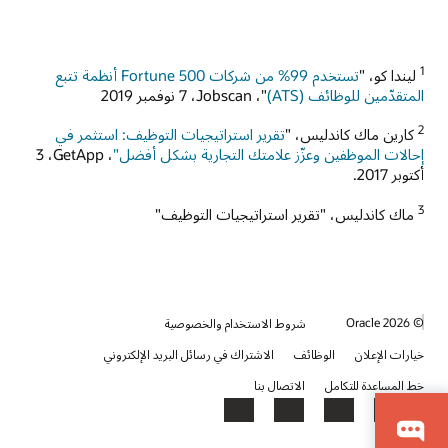
1
ليندا كو، "
تستخدم 99% من شركات Fortune 500 أنظمة تتبع
المتقدّمين للوظائف (ATS)‏‏
"،‏ Jobscan، ‏7 نوفمبر 2019
2
كارين ماك كاندليس، "
تقرير استراتيجيات التوظيف: استثمر في
إحالات الموظفين وعزّز علامتك التجارية بشكل أفضل"
، GetApp، ‏3
أكتوبر 2017.
3
ماك كاندليس، "تقرير استراتيجيات التوظيف"
© 2026 Oracle
شروط الاستخدام والخصوصية
خيارات الإعلان
الوظائف
الاشتراك في رسائل البريد الإلكتروني
خط المساعدة للتكامل
الاتصال بنا
YouTube
LinkedIn
Facebook
X