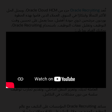
تُعد
Oracle Recruiting
جزء من Oracle Cloud HCM، ويمثل الحل
الأكثر اكتمالًا وابتكارًا في السوق. العملاء الذين قاموا بهذه الخطوة
يوردون مرشحين ذوي جودة أفضل، مما يعمل على تحسين وقت
التوظيف وتقليل نفقات التوظيف. باستخدام Oracle Recruiting،
يمكنك القيام بما يلي:
تصميم تجارب مخصصة للمرشحين بأنواع مختلفة من
التوظيف من خلال مواقع وظيفية مخصصة وحملات تسويقية
أصلية للتوظيف ومساعدين رقميين أذكياء.
المحافظة على إنتاجية التوظيف من أي مكان بفضل توصيات
المرشحين مجانًا من التحليلات التي تتوقع نتائج التوظيف
المستقبلية وأدوات الأتمتة التي تبسط إنشاء الوظائف وجدولة
المقابلات وإتمام سير العمل وغير ذلك الكثير.
ربط التوظيف ببقية نظام HCM البيئي لفهم مهارات القوى
العاملة لديك، وتعزيز التنقل الداخلي، وتقديم تجارب توظيف
سلسة من دون مشكلات في التكامل.
يساعد Oracle Recruiting المؤسسات على التكيف مع عالم
التوظيف الجديد من خلال التركيز على ثلاثة مجالات رئيسة: