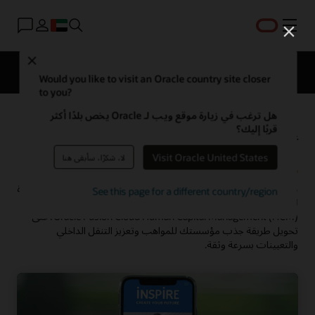
القائمة
Close
نظرة عامة
HCM للمجالات
الحلول
ما الجديد؟
Would you like to visit an Oracle country site closer
to you?
هل ترغب في زيارة موقع ويب لـ Oracle يخص بلدًا أكثر
إعادة التفكير في التوظيف لمكان
قربًا إليك؟
العمل الجديد
Visit Oracle United States
لا، شكرًا، سأبقى هنا
لا يزال التوظيف يتراجع، لكن تحتاج إلى التكيف بسرعة لإيجاد طرق جديدة
See this page for a different country/region
لجذب المرشحين. يمكن أن يساعد Oracle Recruiting، ويمثل جزء من
Oracle Fusion Cloud Human Capital Management (HCM)، على
تحويل طريقة جذب مؤسستك للمواهب وتعزيز التنقل الداخلي
والتعيينات بسرعة وثقة.