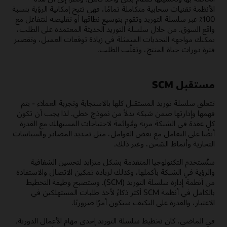
الأنظمة تقنيات سحابية متكاملة تمامًا، فهي تتيح إمكانية الرؤية بنسبة
100٪ عبر سلسلة التوريد وتقوم بتوسيع نطاقها أو تقليصه لتتفاعل مع
واقع السوق. من خلال سلسلة التوريد الحديثة المعتمدة على الطلب،
يمكنك مواجهة التحديات المتمثلة في زيادة توقعات العميل، وتقصير
فترة دورات حياة المنتج، وتقلّب الطلب.
مستقبل SCM
تتعلق سلسلة توريد المستقبل كلها بالاستجابة وتجربة العملاء - يتم
فهمها وإدارتها ضمن شبكة بدلاً من نموذج خطي. لذا يجب أن تكون
كل عقدة في الشبكة مرنة ومُوائمة لاحتياجات المستهلك مع القدرة
أيضًا على التعامل مع بعض العوامل، مثل تحديد المصادر والسياسات
التجارية وأنماط الشحن، وغير ذلك.
ستُستخدم التكنولوجيا المتقدمة بشكل متزايد لتحسين الشفافية
والرؤية في الشبكة بأكملها، وكذلك لزيادة تمكين الاتصال والاستفادة
من أنظمة إدارة سلسلة التوريد (SCM). وستصبح وظيفة التخطيط
بالكامل في أنظمة SCM أكثر ذكاءً لأخذ طلبات المستهلكين في
الاعتبار، والقدرة على التكيف ستكون أمرًا ضروريًا.
في الماضي، كان تخطيط سلسلة التوريد إحدى مهام الأعمال الدورية.