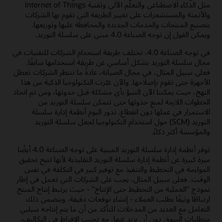
مثل الذكاء الاصطناعي والتعلّم الآلي وتقنية Internet of Things
والأتمتة والمستشعرات على تغيير الطريقة التي تقوم بها الشركات
بتصنيع المنتجات والخدمات الجديدة والمحافظة عليها وتوزيعها.
ويمكن القول إن توجه الصناعة 4.0 مبني على سلسلة التوريد.
في توجه الصناعة 4.0، تختلف طريقة استخدام الشركات للتقنيات في
مجال سلسلة التوريد بشكل أساسي عن طريقة استخدامها سابقًا.
فعلى سبيل المثال، في مجال الصيانة، عادةً ما تنتظر الشركات تعطل
الأجهزة حتى تقوم بإصلاحها. والآن غيّرت التكنولوجيا الذكية من هذا
النهج، حيث يمكننا الآن التنبؤ بأي مشكلة قبل حدوثها، ومن ثم اتخاذ
الخطوات اللازمة لمنع حدوثها حتى تتمكن سلسلة التوريد من
الاستمرار في عملها دون انقطاع. تدور اليوم أنظمة إدارة سلسلة
التوريد (SCM) حول استخدام التكنولوجيا لجعل سلسلة التوريد
والمؤسسة أكثر ذكاءً.
توفر أنظمة إدارة سلسلة التوريد المبنية على توجه الصناعة 4.0 أيضًا
ميزة كبيرة عن أنظمة إدارة سلسلة التوريد التقليدية لأنها تتيح تحقيق
المواءمة في التخطيط والتنفيذ مع توفير كبير في التكلفة في نفس
الوقت. فعلى سبيل المثال، يجب على الشركات التي تعمل في إطار
نموذج "‏‫العملية من التخطيط حتى الإنتاج‬" - حيث يرتبط إنتاج المنتج
ارتباطًا وثيقًا بطلب العملاء - إنشاء توقعات دقيقة. ويتضمن ذلك
التعامل مع العديد من المدخلات للتأكد من أن ما يتم إنتاجه سيلبي
متطلبات السوق دون أن يزيد عنها، مع تجنب الإفراط في التكاليف.