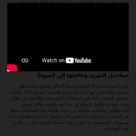
سريع ودقيق. ويجب التنسيق بين جميع المواد الخام والصناعات
والخدمات اللوجستية والأعمال التجارية وإدارة الطلبات لتوفير منتج
نهائي للعميل في غضون فترة زمنية معقولة. ولتحقيق ذلك، يجب
على الشركات أن تنظر في سلاسل التوريد الخاصة بها من خلال أعين
عملائها. لا يتعلق الأمر بتوصيل الطلب إلى العميل في الوقت المحدد
وحسب، إنما بتقديم كل شيء في الوقت المناسب - قبل تسليم
الطلب، وأثناءه، وبعده.
اقرأ دليل حلول العمليات لمدير العمليات (بتنسيق PDF)
سلاسل التوريد وحاجتها إلى المرونة
اليوم أصبحت سلسلة التوريد واسعة النطاق وأعمق وذات تطوّر
مستمر، وهذا يعني أنها يجب أن تتسم بالمرونة لتصبح فعّالة. كانت
سلاسل التوريد سابقًا تلبي احتياجات المؤسسات والعملاء من خلال
إعداد نموذج متكامل لا يتأثر إلى حدٍ كبير بالتغيير. والآن يتمتع
المستهلكون بخيارات متعددة من حيث طريقة شراء المنتجات، سواء
من المتاجر أو عبر الإنترنت، وغير ذلك. وينتظر أيضًا المستهلكون زيادة
مستويات التخصيص. لذا فإن مرونة سلسلة التوريد يمكن أن تلبي
هذه التوقعات.