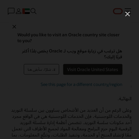
القائمة
Close
Would you like to visit an Oracle country site closer
to you?
ما المقصود بإدارة سلسلة التوريد
هل ترغب في زيارة موقع ويب لـ Oracle يخص بلدًا أكثر
قربًا إليك؟
(SCM)؟
Visit Oracle United States
لا، شكرًا، سأبقى هنا
على المستوى الأساسي، يمكن تعريف نظام إدارة سلسلة التوريد
See this page for a different country/region
(SCM) بأنه إدارة تدفق السلع والبيانات والأموال المتعلقة بمنتجات أو
خدمات، بدءًا من شراء المواد الخام وحتى تسليم المنتج إلى وجهته
النهائية.
وعلى الرغم من أن العديد من الأشخاص يساوون بين سلسلة التوريد
والخدمات اللوجستية، فإن الخدمات اللوجستية هي في الواقع مجرد
أحد مكونات سلسة التوريد. تتضمن أنظمة إدارة سلسلة التوريد
الرقمية اليوم حزم البرامج ومعالجة المواد لجميع الأطراف التي تعمل
معًا لإنشاء المنتج أو الخدمة، وتنفيذ الطلبات، وتتبُّع المعلومات، بما