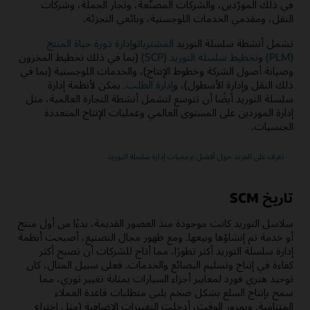
في ذلك المورّدين، والشركات المصنّعة، وتجار الجملة، وشركات
النقل، ومقدمي الخدمات اللوجستية، وبائعي التجزئة.‬
تشمل أنشطة سلسلة التوريد
المشتريات
و
‬‏‫إدارة دورة حياة المنتج
(PLM)
و
تخطيط سلسلة التوريد (SCP)
(بما في ذلك تخطيط المخزون
وصيانة أصول الشركة وخطوط الإنتاج)، والخدمات اللوجستية (بما في
ذلك النقل وإدارة الأسطول)، و
إدارة الطلب
. يمكن لأنظمة إدارة
سلسلة التوريد أيضًا أن تتوسع لتشمل أنشطة التجارة العالمية، مثل
إدارة الموردين على المستوى العالمي وعمليات الإنتاج المتعددة
الجنسيات.
تعرف على المزيد حول أفضل برمجيات إدارة سلسلة التوريد
تاريخ SCM
سلاسل التوريد كانت موجودة منذ العصور القديمة، بدءًا من أول منتج
أو خدمة تم إنشاؤها وبيعها. ومع ظهور مجال التصنيع، أصبحت أنظمة
إدارة سلسلة التوريد أكثر تطورًا، مما أتاح للشركات أن تصبح أكثر
كفاءة في إنتاج وتسليم البضائع والخدمات. فعلى سبيل المثال، كان
توحيد هنري فورد لمعايير أجزاء السيارات بمثابة تغيير ثوري، مما
سمح بإنتاج السلع بشكل ضخم يلبي متطلبات قاعدة العملاء
المتنامية. وبمرور الوقت، أدخلت التغييرات الإضافية (مثل اختراع