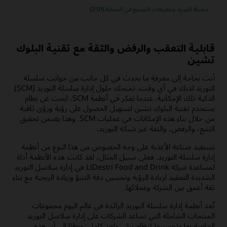
سلسلة التوريد وتطبيقات التصنيع في السحابة (2:01)
قابلية التعقب والرفض والثقة مع ‏‫تقنية البلوك
تشين‬
أنت بحاجة إلى معرفة ما يحدث في كل جانب من جوانب سلسلة
التوريد لديك في أي وقت. تمنحك حلول إدارة سلسلة التوريد (SCM)
الذكية تلك الإمكانية. عندما تفكر في أنظمة SCM، ابحث عن نظام
يستخدم تقنية البلوك تشين لتسهيل الحصول على رؤية ورؤى ثاقبة
من خلال بناء هذه الإمكانات في عمليات SCM. وهذا يضمن تحقيق
التتبع، والرفض، والثقة عبر شبكة التوريد.
تستفيد صناعة الأغذية على وجه الخصوص من هذا النوع من أنظمة
إدارة سلسلة التوريد. فعلى سبيل المثال، لقد كانت هذه الأنظمة أداة
لمساعدة شركة LiDestri Food and Drink في إدارة سلاسل التوريد
الشديدة التعقيد لزيادة الرؤية وتحسين دقة التنبؤ وزيادة الربحية مع بناء
ثقة أعمق بين الشركة وعملائها.
تُعد أنظمة إدارة سلسلة التوريد الرائدة في عالم اليوم مجموعات
المنتجات الشاملة التي تساعد الشركات على إدارة سلاسل التوريد
الخاصة بها وتحسينها كنظام بيئي واحد كامل. ونظرًا إلى أن هذه