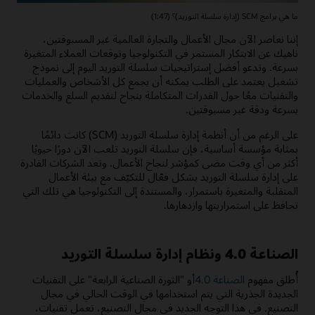
ما هي برامج SCM (إدارة سلسلة التوريد)؟ (1:47)
إننا نعاصر الآن مجال الأعمال والتجارة العالمية غير المسبوقتين،
ناهيك عن الابتكار المستمر في التكنولوجيا وتوقعات العملاء المتغيرة
بسرعة. و‏‫تدعو أفضل ‬‏‫إستراتيجيات سلسلة التوريد اليوم إلى نموذج
تشغيل يعتمد على الطلب يمكنه أن يجمع كل الأشخاص والعمليات
والتقنيات معًا حول القدرات المتكاملة بنجاح لتقديم السلع والخدمات
بسرعة ودقة غير مسبوقتين.
على الرغم من أن أنظمة إدارة سلسلة التوريد (SCM) كانت دائمًا
بمثابة مؤسسة أساسية، فإن سلسلة التوريد تلعب الآن دورًا حيويًا
أكثر من أي وقت مضى كمؤشر لنجاح الأعمال. وتعد الشركات القادرة
على إدارة سلسلة التوريد بشكل فعّال للتكيّف مع بيئة الأعمال
المتقلبة والمتغيرة باستمرار، والمستندة إلى التكنولوجيا هي تلك التي
تحافظ على استمراريتها وازدهارها.
الصناعة 4.0 ونظام إدارة سلسلة التوريد
أُطلق مفهوم
الصناعة 4.0
أو "الثورة الصناعية الرابعة" على التقنيات
الجديدة الجذرية التي يتم استخدامها في الوقت الحالي في مجال
التصنيع. في هذا التوجه الجديد في مجال التصنيع، تعمل تقنيات،