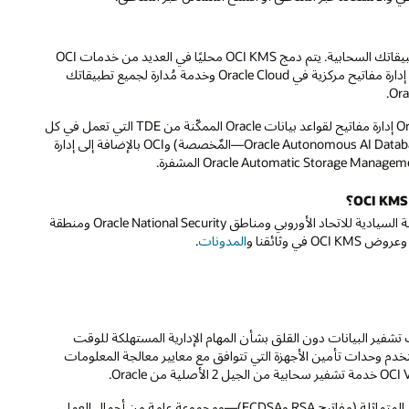
تمثل OCI KMS خدمة إدارة مفاتيح أصلية سحابية توصي بها Oracle لجميع تطبيقاتك السحابية. يتم دمج OCI KMS محليًا في العديد من خدمات OCI
المتعلقة بخدمات التخزين وقاعدة البيانات وSaaS مثل FA. إذا كنت تبحث عن إدارة مفاتيح مركزية في Oracle Cloud وخدمة مُدارة لجميع تطبيقاتك
هو منتج إدارة رئيس آخر من Oracle. توفر Oracle Key Vault إدارة مفاتيح لقواعد بيانات Oracle الممكّنة من TDE التي تعمل في كل
من الملفات المحلية (بما في ذلك Oracle Exadata Cloud@Customer وOracle Autonomous AI Database—المٌخصصة) وOCI بالإضافة إلى إدارة
تتوفر OCI KMS في جميع مناطق ونطاقات OCI بما في ذلك الحكومة والسحابة السيادية للاتحاد الأوروبي ومناطق Oracle National Security ومنطقة
المدونات
.
ت تشفير البيانات دون القلق بشأن المهام الإدارية المستهلكة للوقت
 لتحقيق التوافر العالي، مثل توفير الأجهزة وتصحيح البرامج. Vault تستخدم وحدات تأمين الأجهزة التي تتوافق مع معايير معالجة المعلومات
يدعم المخزن أنواعًا مختلفة من مفاتيح التشفير—المتماثلة (مفاتيح AES) وغير المتماثلة (مفاتيح RSA وECDSA)—ومجموعة عامة من أحمال العمل،