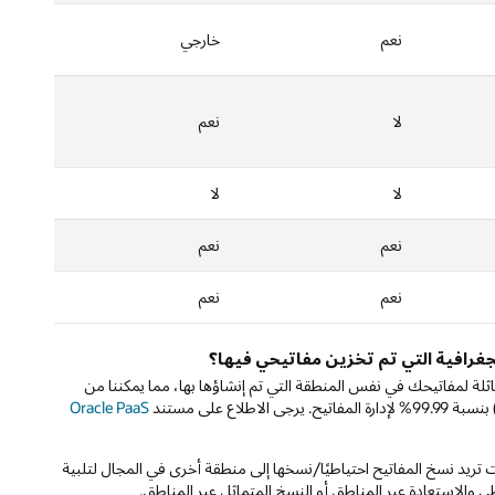
نعم
خارجي
لا
نعم
لا
لا
نعم
نعم
نعم
نعم
لتوصيل وأجهزة HSM لتخزين النسخ المتماثلة لمفاتيحك في نفس المنطقة التي تم إنشاؤها بها، مما يمكننا من
Oracle PaaS
ت تريد نسخ المفاتيح احتياطيًا/نسخها إلى منطقة أخرى في المجال لتلبية
 والاستعادة عبر المناطق أو النسخ المتماثل عبر المناطق.