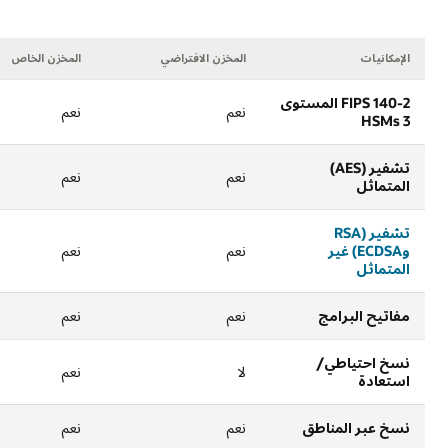
الإمكانيات
المخزن الافتراضي
المخزن الخاص
FIPS 140-2 المستوى
نعم
نعم
3 HSMs
تشفير (AES)
نعم
نعم
المتماثل
تشفير (RSA
وECDSA) غير
نعم
نعم
المتماثل
مفاتيح البرامج
نعم
نعم
نسخ احتياطي/
لا
نعم
استعادة
نسخ عبر المناطق
نعم
نعم