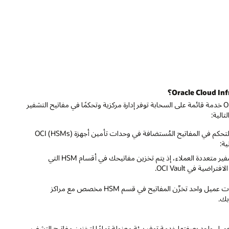
تمثل Oracle Cloud Infrastructure (OCI) Key Management Service (KMS) خدمة قائمة على السحابة توفر إدارة مركزية وتحكمًا في مفاتيح التشفير
: تمثل OCI Vault خدمة تشفير يديرها العميل تمكنك من التحكم في المفاتيح المُستضافة في وحدات تأمين أجهزة OCI (HSMs)
"المخزن الافتراضي": تمثل "المخزن الافتراضي" خدمة تشفير متعددة العملاء، إذ يتم تخزين مفاتيحك في أقسام HSM التي
ية في OCI Vault.
"المخزن الخاص": يمثل "المخزن الخاص" خدمة تشفير ذات عميل واحد تخزّن المفاتيح في قسم HSM مخصص مع مراكز
بك.
ُعد OCI Dedicated KMS قسم من HSM لعميل واحد بصفتها خدمة توفر بيئة معزولة تمامًا لتخزين مفاتيح التشفير