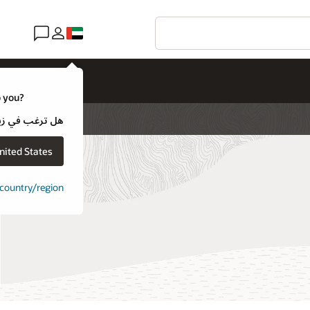
o you?
هل ترغب في زيارة موقع ويب لـ e
nited States
t country/region