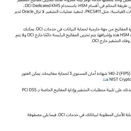
وإدارتها. يكمن الفَرق بين "المخزن الخاص" وOCI Dedicated KMS في طريقة التحكم في أقسام HSM. باستخدام OCI Dedicated KMS،
يمكنك التحكم في ملكية أقسام HSM والمطالبة بها واستخدام الواجهات القياسية، مثل PKCS#11، لتنفيذ عمليات التشفير. لا تزال Oracle تدير
: يتيح لك نظام KMS الخارجي استخدام نظام إدارة المفاتيح من جهة خارجية لحماية البيانات في خدمات OCI. يمكنك
التحكم في المفاتيح وHSM خارج OCI، وتتحمل مسؤولية إدارة وحدات HSM هذه وإشرافها. يتم تخزين المفاتيح الرئيسة دائمًا خارج OCI ولا يتم
تستخدم OCI KMS HSM التي تتوافق مع معايير معالجة المعلومات الفيدرالية (FIPS) 140-2 شهادة أمان المستوى 3 لحماية مفاتيحك. يمكن العثور
هنا
.
تم التحقق من OCI KMS باستخدام عناصر التحكم في الوظائف والأمان لمساعدتك على تلبية متطلبات التشفير وإدارة المفاتيح الخاصة بـ PCI DSS
تدعم OCI KMS وظائف متنوعة لتمكينك من التحكم في مفاتيحك وضمان حماية الأمان المطلوبة لبياناتك في خدمات OCI. فيما يلي مصفوفة