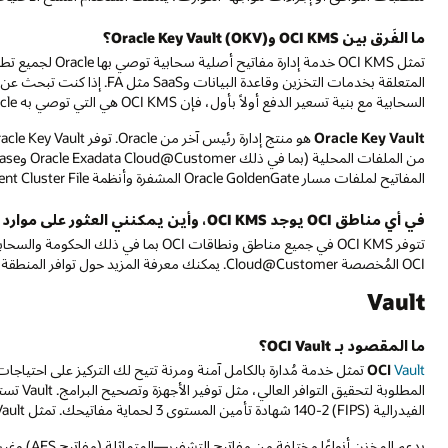
ما الفَرق بين OCI KMS وOracle Key Vault (OKV)؟
السحابية مع بنية تسعير الدفع أولاً بأول، فإن OCI KMS هي التي توصي به Oracle.
Oracle Key Vault
المفاتيح لملفات مسار Oracle GoldenGate المشفرة وأنظمة Oracle Automatic Storage Management Cluster File المشفرة.
في أي مناطق OCI يوجد OCI KMS، وأين يمكنني العثور على موارد OCI KMS؟
OCI المُخصصة Cloud@Customer. يمكنك معرفة المزيد حول توافر المنطقة وعروض OCI KMS في وثائقنا و
Vault
ما المقصود بـ OCI Vault؟
Vault
OCI
تمثل خدمة مُدارة بالكامل آمنة ومرنة تتيح لك التركيز على احتياجا
المطلوبة
الفيدرالية (FIPS) 140-2 شهادة تأمين المستوى 3 لحماية مفاتيحك. تمثل OCI Vault خدمة تشفير سحابية من الجيل 2 الأصلية من Oracle.