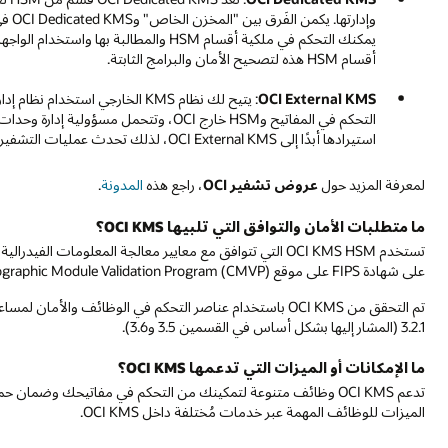
أقسام HSM هذه لتصحيح الأمان والبرامج الثابتة.
OCI External KMS
استيرادها أبدًا إلى OCI External KMS، لذلك تحدث عمليات التشفير وفك التشفير خارج OCI.
لمعرفة المزيد حول
عروض تشفير OCI
، راجع هذه
المدونة
.
ما متطلبات الأمان والتوافق التي تلبيها OCI KMS؟
على شهادة FIPS على موقع NIST Cryptographic Module Validation Program (CMVP)
3.2.1 (المشار إليها بشكل أساس في القسمين 3.5 و3.6).
ما الإمكانات أو الميزات التي تدعمها OCI KMS؟
الميزات للوظائف المهمة عبر خدمات مُختلفة داخل OCI KMS.