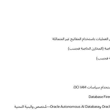
العمليات باستخدام المفاتيح غير المتماثلة
لخاصة (المخازن الخاصة فحسب)
اصة فحسب)
م سياسات OCI IAM.
التكامل السلس مع خدمات OCI الداخلية: Oracle Exadata Cloud Service وOracle Autonomous AI Database—مُخصص والبنية التحتية