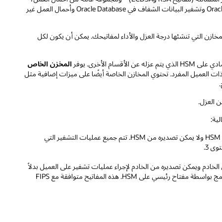
بما في ذلك Oracle Exadata Cloud Service وOracle Autonomous AI Database وتشفير البيانات الشفاف في Oracle Database وأحمال العمل غير
لمخازن التي تنشئها درجة العزل والأداء لمفاتيحك. يمكن أن يكون لكل
المخزن الخاص
املات أفضل ومتسقة في الثانية لعمليات التشفير. هذه هي وحدات HSM ذات العميل المفرد. تحتوي المخازن الخاصة أيضًا على ميزات إضافية مثل
.
ن العزل.
ية:
: مفتاح تشفير رئيس محمي بواسطة HSM مخزَّن على HSM ولا يمكن تصديره من HSM. تتم جميع عمليات التشفير التي
لخادم ويمكن تصديره من الخادم لإجراء عمليات تشفير على العميل بدلاً
من الخادم. أثناء وجوده على القرص، يتم تشفير المفتاح المحمي بالبرامج بواسطة مفتاح رئيسي على HSM. هذه المفاتيح متوافقة مع FIPS