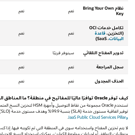
نظام Bring Your Own
نعم
نعم
Key
تكامل خدمات OCI
(التخزين،
قاعدة
نعم
نعم
البيانات
، SaaS)
تدوير المفتاح التلقائي
سيتوفر قريبًا
نعم
سجل المراجعة
نعم
نعم
الحذف المجدول
نعم
نعم
كيف توفر Oracle توافرًا عاليًا للمفاتيح في منطقة؟ ما المناطق الجغرافية التي تم تخزين مفاتيحي فيها؟
تستخدم Oracle مجموعة من نقاط ا
توفير اتفاقية مستوى خدمة (SLA) بنسبة 99.9% وهدف مستوى خدمة (SLO) بنسبة 99.99% لإدارة المفاتيح. يرجى الاطلاع على مستند
وIaaS Public Cloud Services Pillar
.
لا يتم تخزين المفتاح واستخدامه سوى في المنطقة التي تم تكوينه فيها. إذا كن
متطلبات التوافق أو إجراءات مواجهة الكوارث، يمكنك استخدام النسخ الاحتياطي