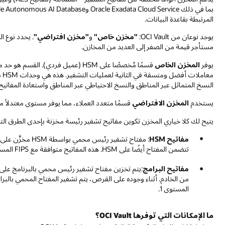
المرتبطة بقاعدة البيانات.
يوجد نوعان من OCI Vault:
"مخزن خاص"
و
"مخزن افتراضي"
. يحدد نوع ا
مستأجر قيمة من الصفر إلى العديد من المخازن.
يوفر
المخزن الخاص
قسمًا مُخصصًا على HSM (عميل فردي). القسم هو حد مادي على HSM الذي يتم عزله عن الأقسام الأخرى. يوفر
مع
النسخ المتماثل عبر المناطق والنسخ الاحتياطي عبر المناطق واستعادة المفاتيح
يستخدم
المخزن الافتراضي
قسمًا متعدد العملاء، مما يوفر مستوى معتدلاً م
يتيح لك كلا خياري المخزن تكوين مفاتيح تشفير رئيسة مخزنة بإحدى الطرق التال
مفاتيح HSM
تتضمن المفتاح أيضًا على HSM. هذه المفاتيح متوافقة مع FIPS المستوى 3.
مفاتيح البرامج
:يتم تخزين مفتاح تشفير رئيس محمي بالبرنامج على ا
المستوى 1.
ما الإمكانات التي توفرها OCI Vault؟