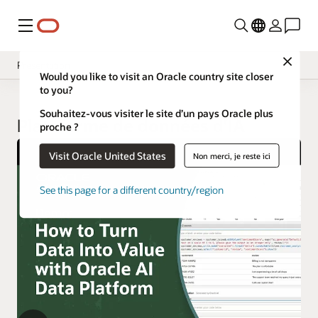
Menu
Close
Présentation
Would you like to visit an Oracle country site closer
to you?
Souhaitez-vous visiter le site d’un pays Oracle plus
Plateforme de données d'IA
proche ?
Visit Oracle United States
Non merci, je reste ici
See this page for a different country/region