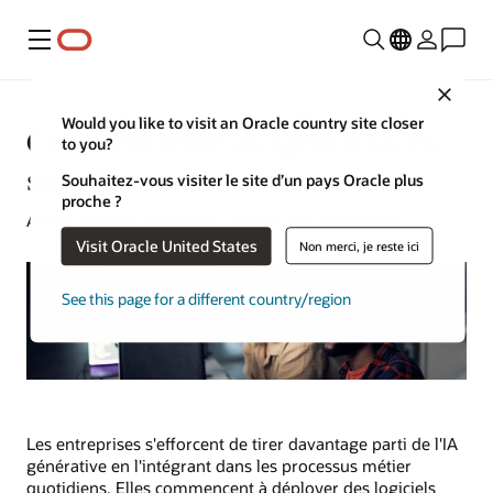
Menu
Close
Would you like to visit an Oracle country site closer
Comment créer un agent d'IA en
to you?
sept étapes
Souhaitez-vous visiter le site d’un pays Oracle plus
proche ?
Aaron Ricadela | Rédacteur senior | 20 mars 2025
Visit Oracle United States
Non merci, je reste ici
See this page for a different country/region
Les entreprises s'efforcent de tirer davantage parti de l'IA
générative en l'intégrant dans les processus métier
quotidiens. Elles commencent à déployer des logiciels