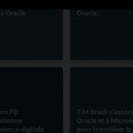
té de l'expérience
grâce aux applica
 à Oracle
Oracle...
om Fiji
TIM Brasil s'associ
utionne
Oracle et à Micros
rience digitale
pour transférer la