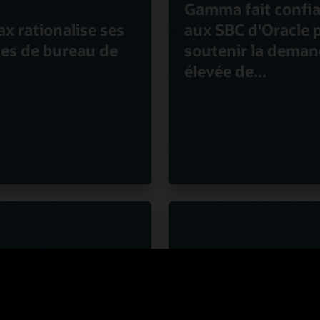
Gamma fait confi
ax rationalise ses
aux SBC d'Oracle 
ces de bureau de
soutenir la dema
t
élevée de...
Macquarie Teleco