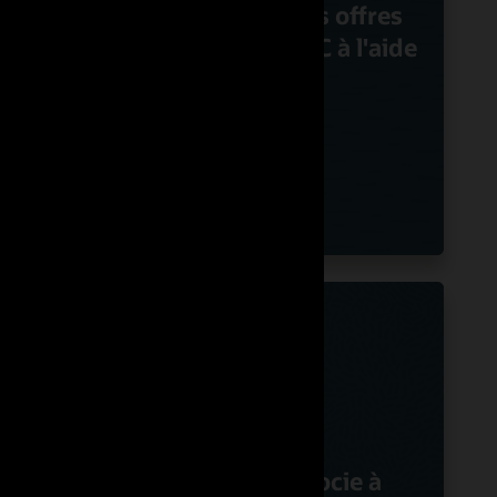
es
Nuvias dope ses offres
ce à
innovantes d'UC à l'aide
des SBC Oracle
l 5G
Swisscom s'associe à