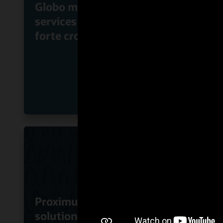
Globo monétise ses
KT Co
services à la clientèle à
avec 
forte croissance
nouve
Proximus utilise la
solution SBC virtualisée
RoutI