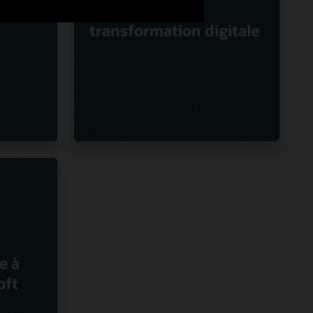
tions
Oracle pour la
transformation digitale
e à
oft