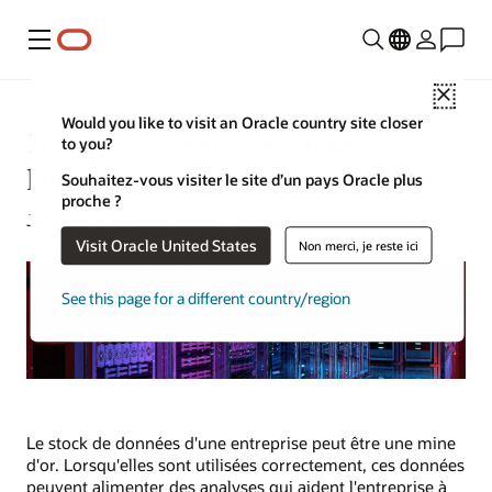
Menu
Close
Would you like to visit an Oracle country site closer
10 conseils pour optimiser
to you?
l'infrastructure de données
Souhaitez-vous visiter le site d’un pays Oracle plus
proche ?
Jeffrey Erickson | Content Strategist | 17 juillet 2024
Visit Oracle United States
Non merci, je reste ici
See this page for a different country/region
Le stock de données d'une entreprise peut être une mine
d'or. Lorsqu'elles sont utilisées correctement, ces données
peuvent alimenter des analyses qui aident l'entreprise à