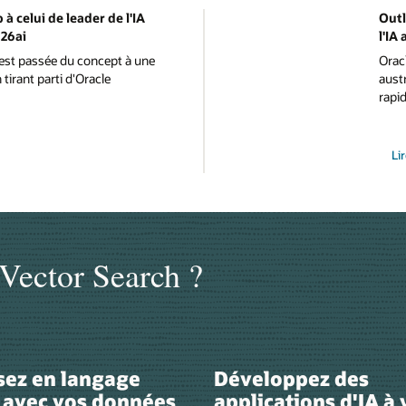
à celui de leader de l'IA
Outl
 26ai
l'IA
est passée du concept à une
Oracl
tirant parti d'Oracle
austr
rapid
Li
 Vector Search ?
sez en langage
Développez des
 avec vos données
applications d'IA à 