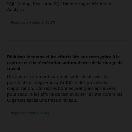
SQL Tuning, Real-time SQL Monitoring et Workload
Analysis.
sur
Regardez le webinaire
(38:27)
l'optimisation
des
performances
de
base
de
données
à
l'aide
Réduisez le temps et les efforts liés aux tests grâce à la
de
nouveaux
capture et à la réexécution automatisées de la charge de
outils
travail
de
réglage
Découvrez comment automatiser les tests avec la
SQL
améliorés
possibilité d'intégrer jusqu'à 100 % des processus
d'application. Utilisez les bonnes pratiques éprouvées
pour réduire les efforts de test et éviter la lutte contre les
urgences après une mise à niveau.
sur
Regardez la vidéo
(20:43)
la
réduction
des
temps
et