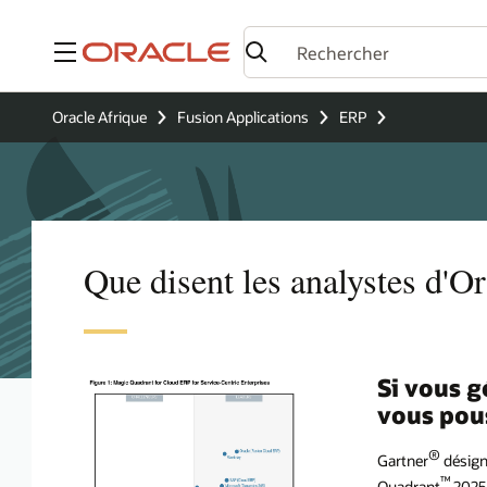
Menu
Oracle Afrique
Fusion Applications
ERP
Que disent les analystes d'
Si vous g
vous pous
®
Gartner
désign
™
Quadrant
2025 