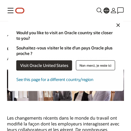
Menu
Close
Would you like to visit an Oracle country site closer
7 défis liés à l'expérience
to you?
collaborateur
Souhaitez-vous visiter le site d’un pays Oracle plus
proche ?
Alex Chan | Stratégiste de contenu | 26 juillet 2023
Visit Oracle United States
Non merci, je reste ici
See this page for a different country/region
Les changements récents dans le monde du travail ont
modifié la façon dont les employeurs interagissent avec
leurs collaborateurs et les gèrent. De nombreuses