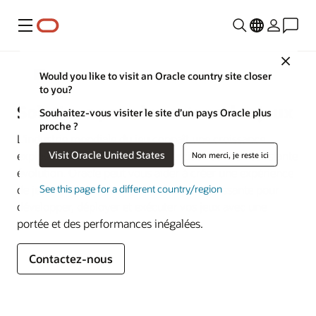
Menu
Close
Media and Entertainment
Would you like to visit an Oracle country site closer
to you?
Solutions pour le secteur des jeux
Souhaitez-vous visiter le site d’un pays Oracle plus
proche ?
L'industrie mondiale du jeu connaît une croissance
Visit Oracle United States
explosive et ses modèles commerciaux sont en constante
Non merci, je reste ici
évolution. Oracle peut vous aider à créer une expérience
de jeu incroyable et une infrastructure puissante pour
See this page for a different country/region
développer, déployer et exécuter vos jeux avec une
portée et des performances inégalées.
Contactez-nous