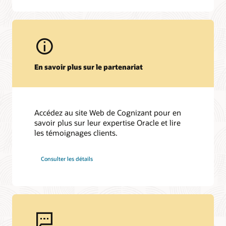
Cognizant nommé "Leader" et "Star Performer" dans les
services OCA
Cognizant reconnu comme "Leader" dans le rapport ISG
Provider Lens™ 2023 sur l'écosystème technologique et
Oracle Cloud
Oracle et Cognizant accélèrent le démarrage des études
dans les essais cliniques
En savoir plus sur le partenariat
Accédez au site Web de Cognizant pour en
savoir plus sur leur expertise Oracle et lire
les témoignages clients.
Consulter les détails