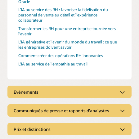
Oracle
L'IA au service des RH : favoriser la fidélisation du
personnel de vente au détail et l'expérience
collaborateur
Transformer les RH pour une entreprise tournée vers
l'avenir
L'IA générative et l'avenir du monde du travail : ce que
les entreprises doivent savoir
Comment créer des opérations RH innovantes
L'IA au service de l'empathie au travail
Evénements
Communiqués de presse et rapports d'analystes
Partenariats
Cognizant est un sponsor Premier d'Oracle CloudWorld
Tour 2024
Communiqués de presse et rapports
Prix et distinctions
d'analystes
Cognizant est un sponsor Premier d'Oracle AI World