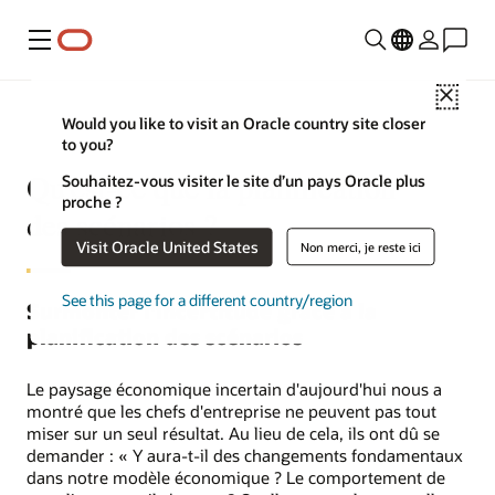
Menu
Close
Would you like to visit an Oracle country site closer
to you?
Qu'est-ce que la planification
Souhaitez-vous visiter le site d’un pays Oracle plus
proche ?
des scénarios ?
Visit Oracle United States
Non merci, je reste ici
See this page for a different country/region
Surmonter l'incertitude grâce à la
planification des scénarios
Le paysage économique incertain d'aujourd'hui nous a
montré que les chefs d'entreprise ne peuvent pas tout
miser sur un seul résultat. Au lieu de cela, ils ont dû se
demander : « Y aura-t-il des changements fondamentaux
dans notre modèle économique ? Le comportement de