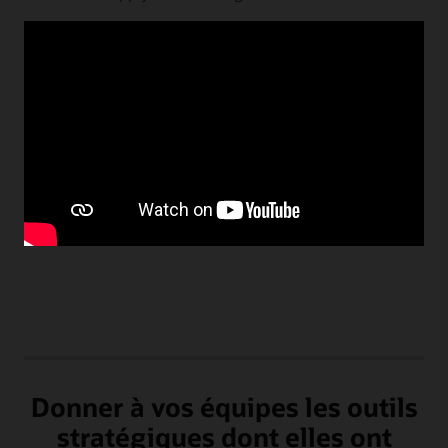
« Notre collaboration avec Oracle fait partie
d'une stratégie plus large : un investissement
important dans la technologie pour améliorer
l'efficacité opérationnelle. »
Lorenzo Bertelli
Responsable marketing et communication du groupe Prada
Donner à vos équipes les outils
stratégiques dont elles ont