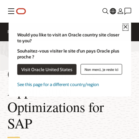
Menu
Close
Présentation
Passer au cloud
Solutions
Would you like to visit an Oracle country site closer
to you?
Souhaitez-vous visiter le site d’un pays Oracle plus
proche ?
Oracle Database
Visit Oracle United States
Non merci, je reste ici
Application
See this page for a different country/region
Optimizations for
SAP