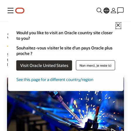
Menu
Close
Smart Operations
Would you like to visit an Oracle country site closer
to you?
Souhaitez-vous visiter le site d’un pays Oracle plus
proche ?
Smart Operations connecte l'entreprise à l'atelier en toute
transparence, en automatisant les processus de bout en bout, de
l'inventaire à la fabrication, à la maintenance et à la qualité.
Visit Oracle United States
Non merci, je reste ici
See this page for a different country/region