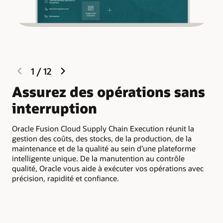
previous
next
1
/
12
slide
slide
Assurez des opérations sans
C
interruption
l
Oracle Fusion Cloud Supply Chain Execution réunit la
Ora
gestion des coûts, des stocks, de la production, de la
vis
maintenance et de la qualité au sein d’une plateforme
tra
intelligente unique. De la manutention au contrôle
les
qualité, Oracle vous aide à exécuter vos opérations avec
que
précision, rapidité et confiance.
mom
rup