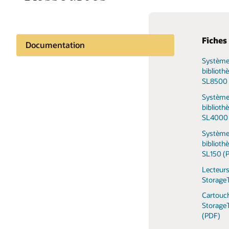
Fiches
Documentation
Système
Contenu connexe
biblioth
SL8500 
Système
biblioth
SL4000 
Système
biblioth
SL150 (
Lecteur
Storage
Cartouc
StorageT
(PDF)