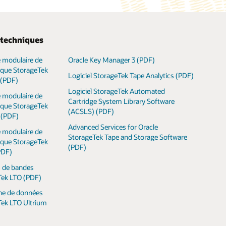
 techniques
 modulaire de
Oracle Key Manager 3 (PDF)
èque StorageTek
Logiciel StorageTek Tape Analytics (PDF)
(PDF)
Logiciel StorageTek Automated
 modulaire de
Cartridge System Library Software
èque StorageTek
(ACSLS) (PDF)
(PDF)
Advanced Services for Oracle
 modulaire de
StorageTek Tape and Storage Software
èque StorageTek
(PDF)
PDF)
s de bandes
Tek LTO (PDF)
he de données
ek LTO Ultrium