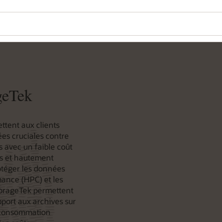
geTek
ttent aux clients
ées cruciales contre
s avec un faible coût
es et hautement
otéger les données
mance (HPC) et les
torageTek permettent
pport aux archives sur
a consommation