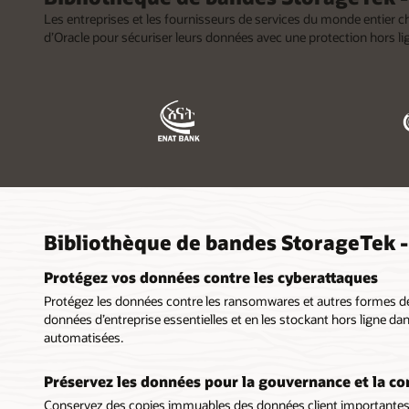
Les entreprises et les fournisseurs de services du monde entier c
d’Oracle pour sécuriser leurs données avec une protection hors li
Bibliothèque de bandes StorageTek - 
Protégez vos données contre les cyberattaques
Protégez les données contre les ransomwares et autres formes de 
données d’entreprise essentielles et en les stockant hors ligne d
automatisées.
Préservez les données pour la gouvernance et la c
Conservez des copies immuables des données client importantes 