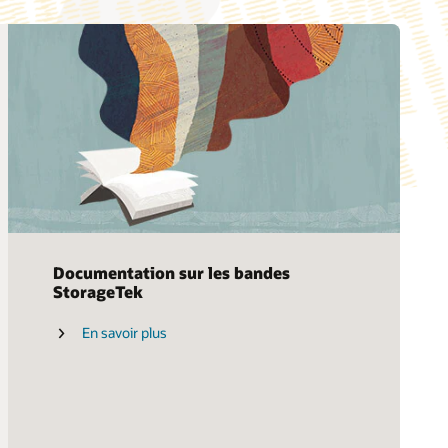
Analyse : Réparer la protection des
données (PDF)
Analyse ESG : réaliser des économie
grâce aux bandes Oracle (PDF)
Bande : le conservateur digital de l'ère de
l'information (PDF)
Documentation sur les bandes
StorageTek
En savoir plus