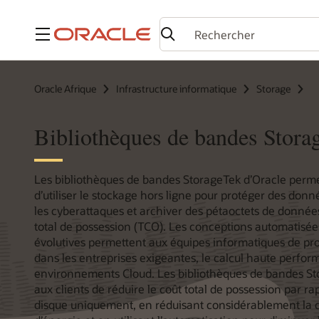
Menu
Oracle Afrique
Infrastructure informatique
Storage
Bibliothèques de bandes Stora
Les bibliothèques de bandes StorageTek d’Oracle perme
d’utiliser le stockage hors ligne pour protéger des donn
les cyberattaques et archiver des pétaoctets de donnée
total de possession (TCO). Les conceptions automatisé
évolutives permettent aux équipes informatiques de pr
dans les entreprises exigeantes, le calcul haute perfor
environnements Cloud. Les bibliothèques de bandes S
aux clients de réduire le coût total de possession par ra
disque uniquement, en réduisant considérablement l