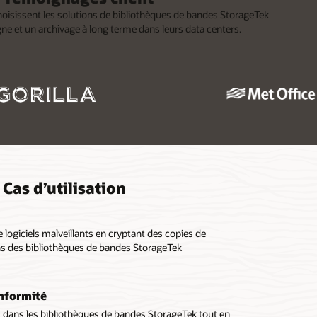
hoisissent les solutions de bibliothèques de bandes StorageTek
gne et un archivage à long terme dans leurs data centers.
Cas d’utilisation
logiciels malveillants en cryptant des copies de
ans des bibliothèques de bandes StorageTek
onformité
dans les bibliothèques de bandes StorageTek tout en