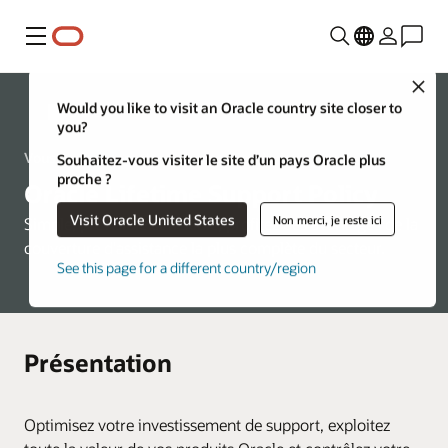
Menu
Close
Would you like to visit an Oracle country site closer to
Assistance
you?
Vous pouvez compter sur un soutien à vie
Souhaitez-vous visiter le site d’un pays Oracle plus
proche ?
Oracle Lifetime Support Policy
Visit Oracle United States
Non merci, je reste ici
Simple, prévisible et flexible, profitez des avantages de la
couverture d'assistance la plus complète du secteur.
See this page for a different country/region
Présentation
Optimisez votre investissement de support, exploitez